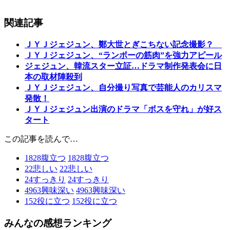
関連記事
ＪＹＪジェジュン、鄭大世とぎこちない記念撮影？
ＪＹＪジェジュン、“ランボーの筋肉”を強力アピール
ジェジュン、韓流スター立証…ドラマ制作発表会に日
本の取材陣殺到
ＪＹＪジェジュン、自分撮り写真で芸能人のカリスマ
発散！
ＪＹＪジェジュン出演のドラマ「ボスを守れ」が好ス
タート
この記事を読んで…
1828
腹立つ
1828
腹立つ
22
悲しい
22
悲しい
24
すっきり
24
すっきり
4963
興味深い
4963
興味深い
152
役に立つ
152
役に立つ
みんなの感想ランキング