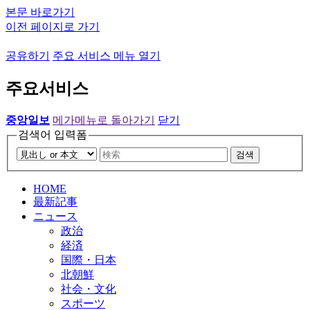
본문 바로가기
이전 페이지로 가기
공유하기
주요 서비스 메뉴 열기
주요서비스
중앙일보
메가메뉴로 돌아가기
닫기
검색어 입력폼
검색
HOME
最新記事
ニュース
政治
経済
国際・日本
北朝鮮
社会・文化
スポーツ