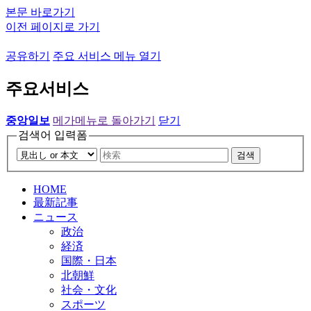
본문 바로가기
이전 페이지로 가기
공유하기
주요 서비스 메뉴 열기
주요서비스
중앙일보
메가메뉴로 돌아가기
닫기
검색어 입력폼
검색
HOME
最新記事
ニュース
政治
経済
国際・日本
北朝鮮
社会・文化
スポーツ