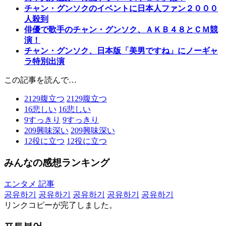
チャン・グンソクのイベントに日本人ファン２０００
人殺到
俳優で歌手のチャン・グンソク、ＡＫＢ４８とＣＭ競
演！
チャン・グンソク、日本版「美男ですね」にノーギャ
ラ特別出演
この記事を読んで…
2129
腹立つ
2129
腹立つ
16
悲しい
16
悲しい
9
すっきり
9
すっきり
209
興味深い
209
興味深い
12
役に立つ
12
役に立つ
みんなの感想ランキング
エンタメ 記事
공유하기
공유하기
공유하기
공유하기
공유하기
リンクコピーが完了しました。