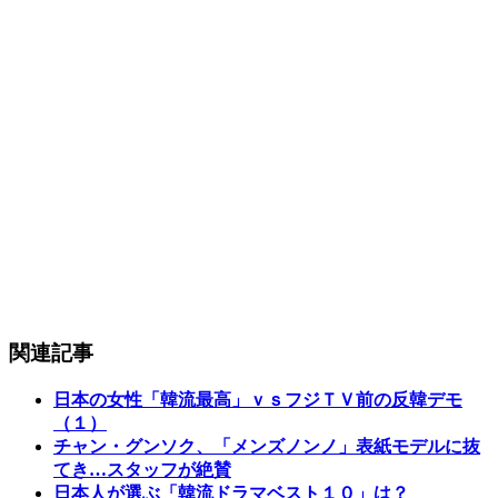
関連記事
日本の女性「韓流最高」ｖｓフジＴＶ前の反韓デモ
（１）
チャン・グンソク、「メンズノンノ」表紙モデルに抜
てき…スタッフが絶賛
日本人が選ぶ「韓流ドラマベスト１０」は？