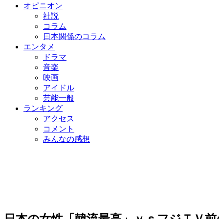
オピニオン
社説
コラム
日本関係のコラム
エンタメ
ドラマ
音楽
映画
アイドル
芸能一般
ランキング
アクセス
コメント
みんなの感想
日本の女性「韓流最高」ｖｓフジＴＶ前