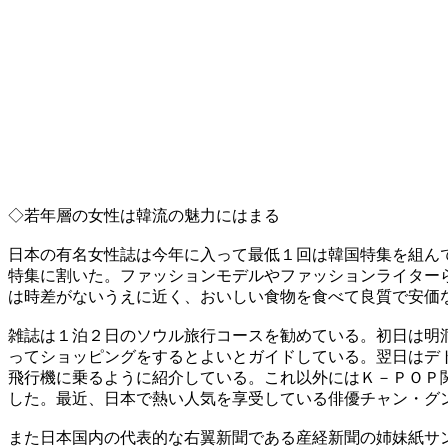
◇若年層の女性は韓流の魅力にはまる
日本の有名女性誌は今年に入って最低１回は韓国特集を組ん
特集に割いた。ファッションモデルやファッションライター
は時差がないうえに近く、おいしい食物を食べて良質で安価
雑誌は１泊２日のソウル旅行コースを勧めている。初日は明
ってショッピングをするとよいとガイドしている。翌日はデ
飛行機に乗るように紹介している。これ以外にはＫ－ＰＯＰ
した。最近、日本で熱い人気を享受している俳優チャン・グ
また日本国内の代表的な右翼新聞である産経新聞の姉妹紙サ