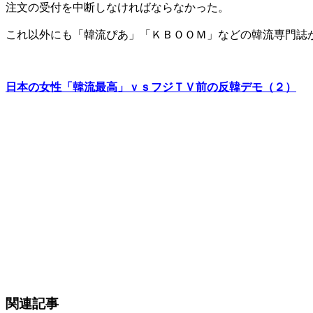
注文の受付を中断しなければならなかった。
これ以外にも「韓流ぴあ」「ＫＢＯＯＭ」などの韓流専門誌
日本の女性「韓流最高」ｖｓフジＴＶ前の反韓デモ（２）
関連記事