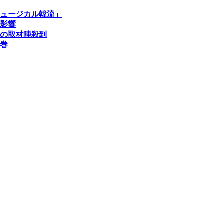
ミュージカル韓流」
影響
の取材陣殺到
席巻