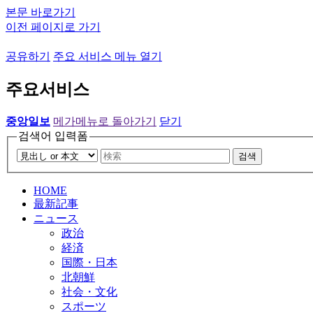
본문 바로가기
이전 페이지로 가기
공유하기
주요 서비스 메뉴 열기
주요서비스
중앙일보
메가메뉴로 돌아가기
닫기
검색어 입력폼
검색
HOME
最新記事
ニュース
政治
経済
国際・日本
北朝鮮
社会・文化
スポーツ