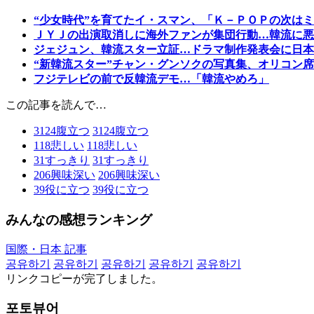
“少女時代”を育てたイ・スマン、「Ｋ－ＰＯＰの次は
ＪＹＪの出演取消しに海外ファンが集団行動…韓流に悪
ジェジュン、韓流スター立証…ドラマ制作発表会に日本
“新韓流スター”チャン・グンソクの写真集、オリコン
フジテレビの前で反韓流デモ…「韓流やめろ」
この記事を読んで…
3124
腹立つ
3124
腹立つ
118
悲しい
118
悲しい
31
すっきり
31
すっきり
206
興味深い
206
興味深い
39
役に立つ
39
役に立つ
みんなの感想ランキング
国際・日本 記事
공유하기
공유하기
공유하기
공유하기
공유하기
リンクコピーが完了しました。
포토뷰어