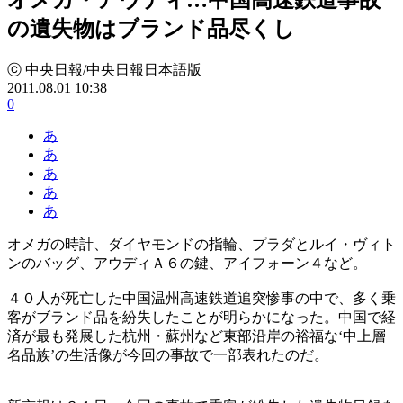
の遺失物はブランド品尽くし
ⓒ 中央日報/中央日報日本語版
2011.08.01 10:38
0
あ
あ
あ
あ
あ
オメガの時計、ダイヤモンドの指輪、プラダとルイ・ヴィト
ンのバッグ、アウディＡ６の鍵、アイフォーン４など。
４０人が死亡した中国温州高速鉄道追突惨事の中で、多く乗
客がブランド品を紛失したことが明らかになった。中国で経
済が最も発展した杭州・蘇州など東部沿岸の裕福な‘中上層
名品族’の生活像が今回の事故で一部表れたのだ。