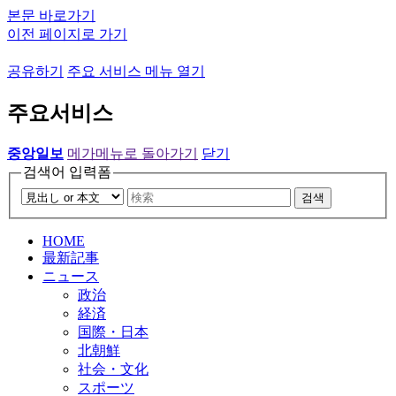
본문 바로가기
이전 페이지로 가기
공유하기
주요 서비스 메뉴 열기
주요서비스
중앙일보
메가메뉴로 돌아가기
닫기
검색어 입력폼
검색
HOME
最新記事
ニュース
政治
経済
国際・日本
北朝鮮
社会・文化
スポーツ