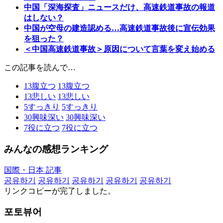
中国「深海探査」ニュースだけ、高速鉄道事故の報道
はしない？
中国が空母の建造認める…高速鉄道事故後に宣伝効果
を狙った？
＜中国高速鉄道事故＞原因について言葉を変え始める
この記事を読んで…
13
腹立つ
13
腹立つ
13
悲しい
13
悲しい
5
すっきり
5
すっきり
30
興味深い
30
興味深い
7
役に立つ
7
役に立つ
みんなの感想ランキング
国際・日本 記事
공유하기
공유하기
공유하기
공유하기
공유하기
リンクコピーが完了しました。
포토뷰어