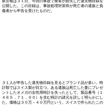
新京報は３１日、今回の事故で乗客が紛失した遺失物目録を
公開した。この目録は、事故処理対策班が死亡者の遺族と負
傷者から申告を受けたものだ。
３１人が申告した遺失物目録を見るとブランド品が多い。時
計類ではスイス製が目立つ。ある遺族は死亡した妻にプレゼ
ントしたオメガの女性用時計を失ったとして、製品番号（１
４６５．７１．００）を含む時計の諸元を詳しく明らかにし
た。価格は３０万－４０万円という。スイスで作られたこの