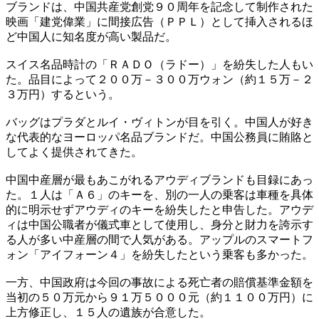
ブランドは、中国共産党創党９０周年を記念して制作された
映画「建党偉業」に間接広告（ＰＰＬ）として挿入されるほ
ど中国人に知名度が高い製品だ。
スイス名品時計の「ＲＡＤＯ（ラドー）」を紛失した人もい
た。品目によって２００万－３００万ウォン（約１５万－２
３万円）するという。
バッグはプラダとルイ・ヴィトンが目を引く。中国人が好き
な代表的なヨーロッパ名品ブランドだ。中国公務員に賄賂と
してよく提供されてきた。
中国中産層が最もあこがれるアウディブランドも目録にあっ
た。１人は「Ａ６」のキーを、別の一人の乗客は車種を具体
的に明示せずアウディのキーを紛失したと申告した。アウデ
ィは中国公職者が儀式車として使用し、身分と財力を誇示す
る人が多い中産層の間で人気がある。アップルのスマートフ
ォン「アイフォーン４」を紛失したという乗客も多かった。
一方、中国政府は今回の事故による死亡者の賠償基準金額を
当初の５０万元から９１万５０００元（約１１００万円）に
上方修正し、１５人の遺族が合意した。