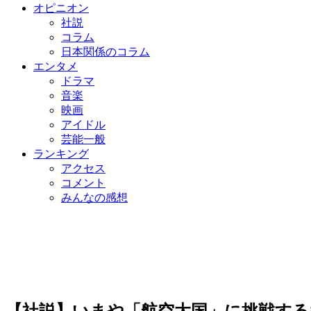
オピニオン
社説
コラム
日本関係のコラム
エンタメ
ドラマ
音楽
映画
アイドル
芸能一般
ランキング
アクセス
コメント
みんなの感想
【社説】いまや「航空大国」に挑戦する