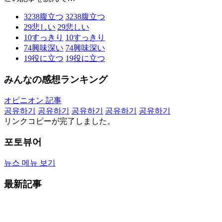
3238
腹立つ
3238
腹立つ
29
悲しい
29
悲しい
10
すっきり
10
すっきり
74
興味深い
74
興味深い
19
役に立つ
19
役に立つ
みんなの感想ランキング
オピニオン 記事
공유하기
공유하기
공유하기
공유하기
공유하기
リンクコピーが完了しました。
포토뷰어
뉴스 메뉴 보기
最新記事