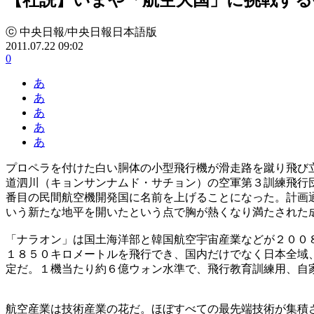
ⓒ 中央日報/中央日報日本語版
2011.07.22 09:02
0
あ
あ
あ
あ
あ
プロペラを付けた白い胴体の小型飛行機が滑走路を蹴り飛び
道泗川（キョンサンナムド・サチョン）の空軍第３訓練飛行
番目の民間航空機開発国に名前を上げることになった。計画
いう新たな地平を開いたという点で胸が熱くなり満たされた
「ナラオン」は国土海洋部と韓国航空宇宙産業などが２００
１８５０キロメートルを飛行でき、国内だけでなく日本全域
定だ。１機当たり約６億ウォン水準で、飛行教育訓練用、自
航空産業は技術産業の花だ。ほぼすべての最先端技術が集積