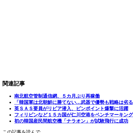
関連記事
南北航空管制通信網、５カ月ぶり再稼働
「韓国軍は北朝鮮に勝てない…武器で優勢も戦略は劣る
英ＳＡＳ要員がリビア潜入、ピンポイント爆撃に活躍
フィリピンなど１５カ国が仁川空港をベンチマーキング
初の韓国産民間航空機「ナラオン」が試験飛行に成功
この記事を読んで…