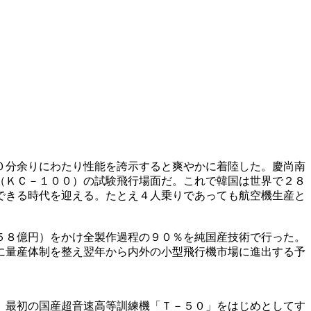
０分余りにわたり性能を誇示すると爽やかに着陸した。慶尚南
（ＫＣ－１００）の試験飛行場面だ。これで韓国は世界で２８
できる時代を迎える。たとえ４人乗りであっても航空機生産と
５８億円）をかけ全製作過程の９０％を純国産技術で行った。
に量産体制を整え翌年から内外の小型飛行機市場に進出する予
、最初の国産超音速高等訓練機「Ｔ－５０」をはじめとしてす