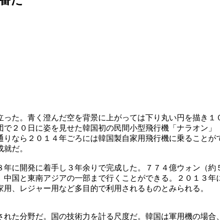
立った。青く澄んだ空を背景に上がっては下り丸い円を描き１
団で２０日に姿を見せた韓国初の民間小型飛行機「ナラオン」
通りなら２０１４年ごろには韓国製自家用飛行機に乗ることが
成就だ。
８年に開発に着手し３年余りで完成した。７７４億ウォン（約
、中国と東南アジアの一部まで行くことができる。２０１３年
家用、レジャー用など多目的で利用されるものとみられる。
された分野だ。国の技術力を計る尺度だ。韓国は軍用機の場合