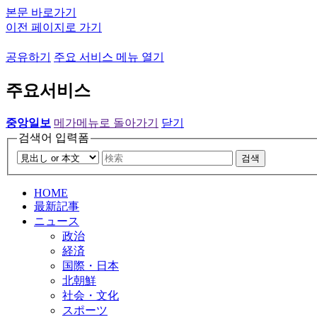
본문 바로가기
이전 페이지로 가기
공유하기
주요 서비스 메뉴 열기
주요서비스
중앙일보
메가메뉴로 돌아가기
닫기
검색어 입력폼
검색
HOME
最新記事
ニュース
政治
経済
国際・日本
北朝鮮
社会・文化
スポーツ