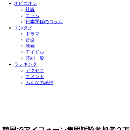
オピニオン
社説
コラム
日本関係のコラム
エンタメ
ドラマ
音楽
映画
アイドル
芸能一般
ランキング
アクセス
コメント
みんなの感想
韓国でアイフォーン集団訴訟参加者２万