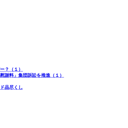
ー？（１）
慰謝料」集団訴訟を推進（１）
ド品尽くし