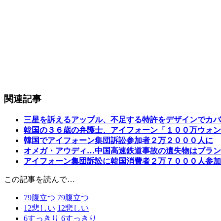
関連記事
三星を訴えるアップル、不足する特許をデザインでカバ
韓国の３６歳の弁護士、アイフォーン「１００万ウォン
韓国でアイフォーン集団訴訟参加者２万２０００人に
オメガ・アウディ…中国高速鉄道事故の遺失物はブラン
アイフォーン集団訴訟に韓国消費者２万７０００人参加
この記事を読んで…
79
腹立つ
79
腹立つ
12
悲しい
12
悲しい
6
すっきり
6
すっきり