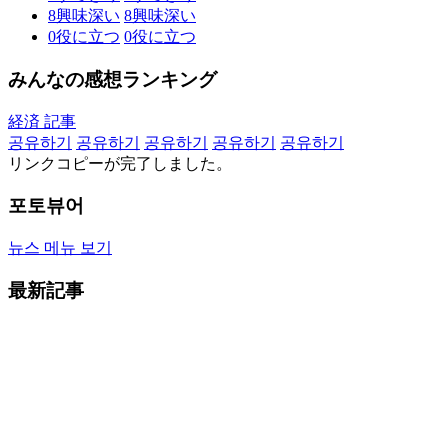
8
興味深い
8
興味深い
0
役に立つ
0
役に立つ
みんなの感想ランキング
経済 記事
공유하기
공유하기
공유하기
공유하기
공유하기
リンクコピーが完了しました。
포토뷰어
뉴스 메뉴 보기
最新記事