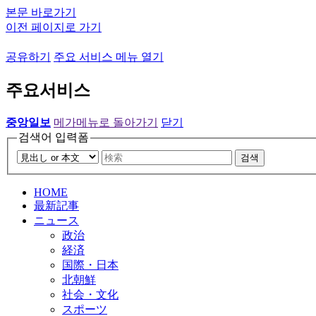
본문 바로가기
이전 페이지로 가기
공유하기
주요 서비스 메뉴 열기
주요서비스
중앙일보
메가메뉴로 돌아가기
닫기
검색어 입력폼
검색
HOME
最新記事
ニュース
政治
経済
国際・日本
北朝鮮
社会・文化
スポーツ