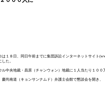
日、同日午前までに集団訴訟インターネットサイト(www.sue
にした。
ウル中央地裁・昌原（チャンウォン）地裁に１人当たり１００
、慶尚南道（キョンサンナムド）弁護士会館で懇談会を開き、