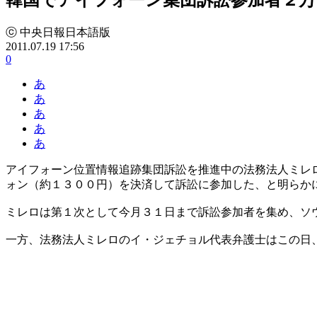
ⓒ 中央日報日本語版
2011.07.19 17:56
0
あ
あ
あ
あ
あ
アイフォーン位置情報追跡集団訴訟を推進中の法務法人ミレロは１８
ォン（約１３００円）を決済して訴訟に参加した、と明らか
ミレロは第１次として今月３１日まで訴訟参加者を集め、ソ
一方、法務法人ミレロのイ・ジェチョル代表弁護士はこの日