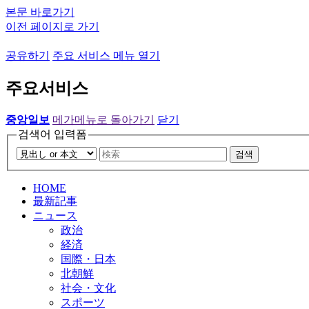
본문 바로가기
이전 페이지로 가기
공유하기
주요 서비스 메뉴 열기
주요서비스
중앙일보
메가메뉴로 돌아가기
닫기
검색어 입력폼
검색
HOME
最新記事
ニュース
政治
経済
国際・日本
北朝鮮
社会・文化
スポーツ