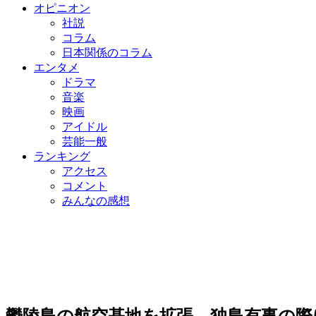
オピニオン
社説
コラム
日本関係のコラム
エンタメ
ドラマ
音楽
映画
アイドル
芸能一般
ランキング
アクセス
コメント
みんなの感想
鬱陵島の航空基地を拡張…独島有事の際