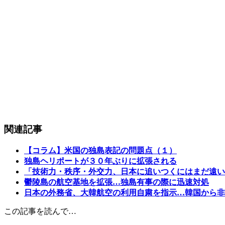
関連記事
【コラム】米国の独島表記の問題点（１）
独島ヘリポートが３０年ぶりに拡張される
「技術力・秩序・外交力、日本に追いつくにはまだ遠い
鬱陵島の航空基地を拡張…独島有事の際に迅速対処
日本の外務省、大韓航空の利用自粛を指示…韓国から非
この記事を読んで…