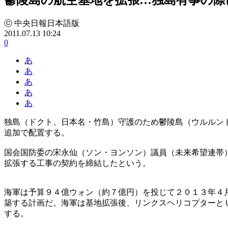
ⓒ 中央日報日本語版
2011.07.13 10:24
0
あ
あ
あ
あ
あ
独島（ドクト、日本名・竹島）守護のため鬱陵島（ウルルン
追加で配置する。
国会国防委の宋永仙（ソン・ヨンソン）議員（未来希望連帯
拡張する工事の契約を締結したという。
海軍は予算９４億ウォン（約７億円）を投じて２０１３年４
築する計画だ。海軍は基地拡張後、リンクスヘリコプターと
する。