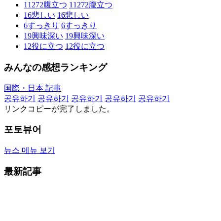
11272
腹立つ
11272
腹立つ
16
悲しい
16
悲しい
6
すっきり
6
すっきり
19
興味深い
19
興味深い
12
役に立つ
12
役に立つ
みんなの感想ランキング
国際・日本 記事
공유하기
공유하기
공유하기
공유하기
공유하기
リンクコピーが完了しました。
포토뷰어
뉴스 메뉴 보기
最新記事