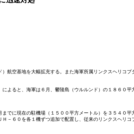
ド）航空基地を大幅拡充する。また海軍所属リンクスヘリコプ
）によると、海軍は６月、鬱陵島（ウルルンド）の１８６０平
月までに現在の駐機場（１５００平方メートル）を３５４０平
ＵＨ－６０を各１機ずつ追加で配置し、従来のリンクスヘリコ