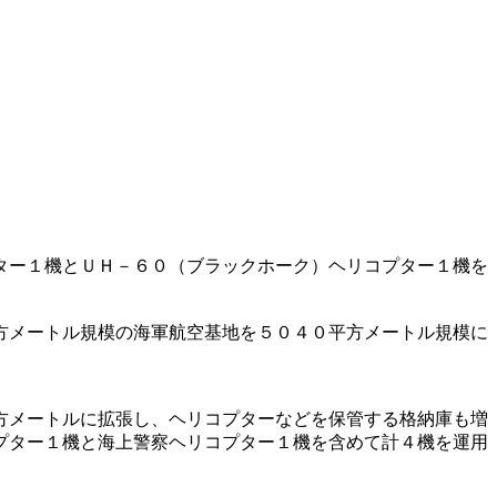
ター１機とＵＨ－６０（ブラックホーク）ヘリコプター１機を
方メートル規模の海軍航空基地を５０４０平方メートル規模に
方メートルに拡張し、ヘリコプターなどを保管する格納庫も増
プター１機と海上警察ヘリコプター１機を含めて計４機を運用