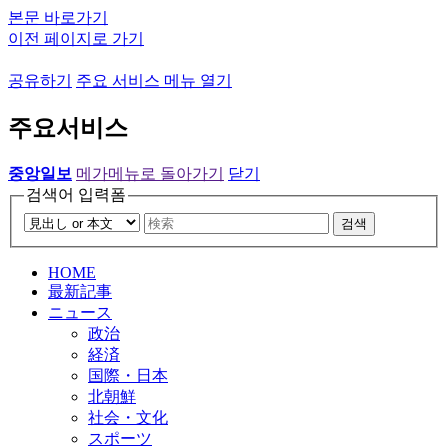
본문 바로가기
이전 페이지로 가기
공유하기
주요 서비스 메뉴 열기
주요서비스
중앙일보
메가메뉴로 돌아가기
닫기
검색어 입력폼
검색
HOME
最新記事
ニュース
政治
経済
国際・日本
北朝鮮
社会・文化
スポーツ