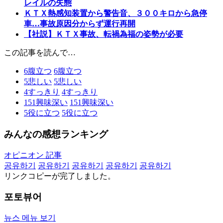
レイルの失態
ＫＴＸ熱感知装置から警告音、３００キロから急停
車…事故原因分からず運行再開
【社説】ＫＴＸ事故、転禍為福の姿勢が必要
この記事を読んで…
6
腹立つ
6
腹立つ
5
悲しい
5
悲しい
4
すっきり
4
すっきり
151
興味深い
151
興味深い
5
役に立つ
5
役に立つ
みんなの感想ランキング
オピニオン 記事
공유하기
공유하기
공유하기
공유하기
공유하기
リンクコピーが完了しました。
포토뷰어
뉴스 메뉴 보기