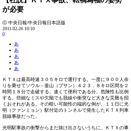
が必要
ⓒ 中央日報/中央日報日本語版
2011.02.26 10:10
0
あ
あ
あ
あ
あ
ＫＴＸは最高時速３０５キロで運行する。一度に９００人余
りを乗せてソウル－釜山（プサン）４２３．８キロ区間を２
時間１８分で走破する。速くて便利である分、危険性も比例
する。些細なミスや欠陥でも脱線や衝突など大きな災難を招
くおそれがある。その暗い可能性の端的な例が、１１日に光
明（クァンミョン）駅付近のトンネルで発生したＫＴＸ列車
脱線事故だった。
光明駅事故の衝撃からまだ抜け出さないうちに、ＫＴＸの事