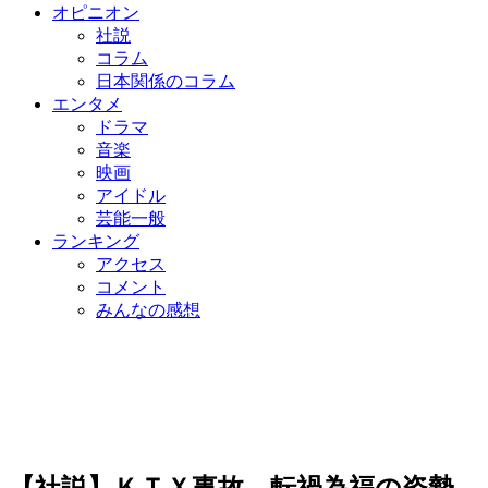
オピニオン
社説
コラム
日本関係のコラム
エンタメ
ドラマ
音楽
映画
アイドル
芸能一般
ランキング
アクセス
コメント
みんなの感想
【社説】ＫＴＸ事故、転禍為福の姿勢