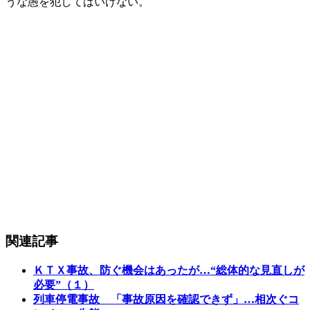
うな愚を犯してはいけない。
関連記事
ＫＴＸ事故、防ぐ機会はあったが…“総体的な見直しが
必要”（１）
列車停電事故 「事故原因を確認できず」…相次ぐコ