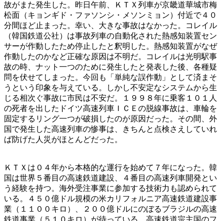
故がまた発生した。昨日午前、ＫＴＸ列車が京畿道華城市梅
松面（キョンギド・ファソンシ・メソンミョン）付近で４０
分間ほど止まった。幸い、大きな事故はなかった。コレイル
（韓国鉄道公社）は事故列車の自動化された熱感知装置セン
サーが作動したため停止したと釈明した。熱感知装置がなぜ
作動したのかなど正確な原因は不明だ。コレイルは光明駅事
故の時、ナット一つのために発生したと発表した後、各種疑
問を伏せてしまった。今回も「単純な誤作動」として済まそ
うという印象を与えている。しかし不安定なシステムから生
じる相次ぐ事故に市民は不安だ。１９９８年に乗客１０１人
の死者を出したドイツ高速列車ＩＣＥの脱線事故は、車輪を
固定するリング一つが破損したのが原因だった。その間、外
国で発生した高速列車の惨事は、きちんと点検さえしていれ
ば防げた人災がほとんどだった。
ＫＴＸは０４年から本格的な運行を始めて７年になった。韓
国は世界５番目の高速鉄道建設、４番目の高速列車開発とい
う経験を持つ。海外受注事業に参加する技術力も認められて
いる。４５０億ドル規模の米カリフォルニア高速鉄道建設事
業（１１００キロ）、２００億ドルにのぼるブラジルの高速
鉄道事業（５１０キロ）が待っている。高速鉄道宗主国のフ