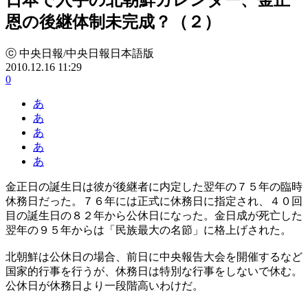
恩の後継体制未完成？（２）
ⓒ 中央日報/中央日報日本語版
2010.12.16 11:29
0
あ
あ
あ
あ
あ
金正日の誕生日は彼が後継者に内定した翌年の７５年の臨時
休務日だった。７６年には正式に休務日に指定され、４０回
目の誕生日の８２年から公休日になった。金日成が死亡した
翌年の９５年からは「民族最大の名節」に格上げされた。
北朝鮮は公休日の場合、前日に中央報告大会を開催するなど
国家的行事を行うが、休務日は特別な行事をしないで休む。
公休日が休務日より一段階高いわけだ。