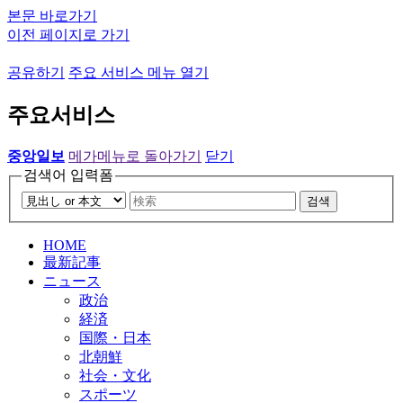
본문 바로가기
이전 페이지로 가기
공유하기
주요 서비스 메뉴 열기
주요서비스
중앙일보
메가메뉴로 돌아가기
닫기
검색어 입력폼
검색
HOME
最新記事
ニュース
政治
経済
国際・日本
北朝鮮
社会・文化
スポーツ