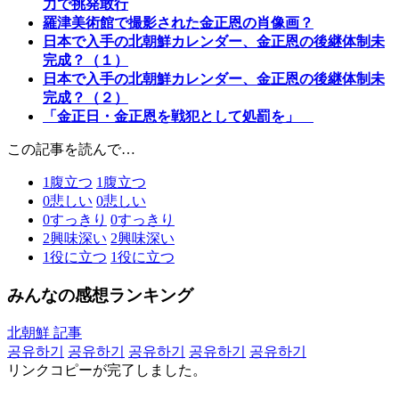
力で挑発敢行
羅津美術館で撮影された金正恩の肖像画？
日本で入手の北朝鮮カレンダー、金正恩の後継体制未
完成？（１）
日本で入手の北朝鮮カレンダー、金正恩の後継体制未
完成？（２）
「金正日・金正恩を戦犯として処罰を」
この記事を読んで…
1
腹立つ
1
腹立つ
0
悲しい
0
悲しい
0
すっきり
0
すっきり
2
興味深い
2
興味深い
1
役に立つ
1
役に立つ
みんなの感想ランキング
北朝鮮 記事
공유하기
공유하기
공유하기
공유하기
공유하기
リンクコピーが完了しました。