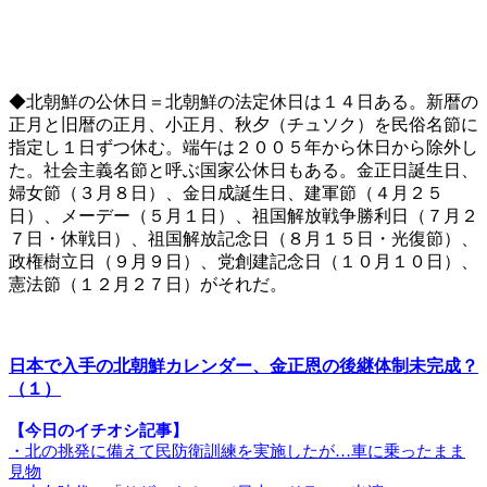
◆北朝鮮の公休日＝北朝鮮の法定休日は１４日ある。新暦の
正月と旧暦の正月、小正月、秋夕（チュソク）を民俗名節に
指定し１日ずつ休む。端午は２００５年から休日から除外し
た。社会主義名節と呼ぶ国家公休日もある。金正日誕生日、
婦女節（３月８日）、金日成誕生日、建軍節（４月２５
日）、メーデー（５月１日）、祖国解放戦争勝利日（７月２
７日・休戦日）、祖国解放記念日（８月１５日・光復節）、
政権樹立日（９月９日）、党創建記念日（１０月１０日）、
憲法節（１２月２７日）がそれだ。
日本で入手の北朝鮮カレンダー、金正恩の後継体制未完成？
（１）
【今日のイチオシ記事】
・北の挑発に備えて民防衛訓練を実施したが…車に乗ったまま
見物