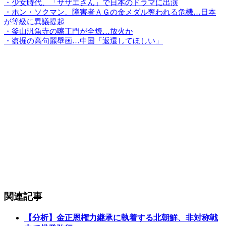
・少女時代、「サザエさん」で日本のドラマに出演
・ホン・ソクマン、障害者ＡＧの金メダル奪われる危機…日本
が等級に異議提起
・釜山汎魚寺の嚓王門が全焼…放火か
・盗掘の高句麗壁画…中国「返還してほしい」
関連記事
【分析】金正恩権力継承に執着する北朝鮮、非対称戦