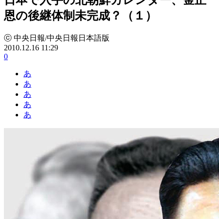
恩の後継体制未完成？（１）
ⓒ 中央日報/中央日報日本語版
2010.12.16 11:29
0
あ
あ
あ
あ
あ