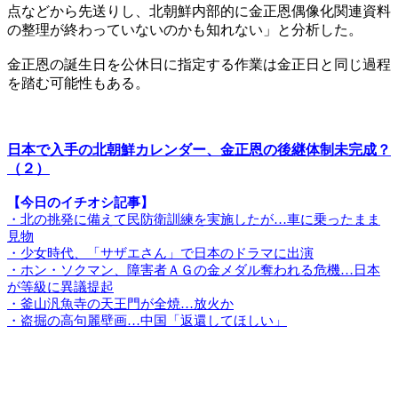
点などから先送りし、北朝鮮内部的に金正恩偶像化関連資料
の整理が終わっていないのかも知れない」と分析した。
金正恩の誕生日を公休日に指定する作業は金正日と同じ過程
を踏む可能性もある。
日本で入手の北朝鮮カレンダー、金正恩の後継体制未完成？
（２）
【今日のイチオシ記事】
・北の挑発に備えて民防衛訓練を実施したが…車に乗ったまま
見物
・少女時代、「サザエさん」で日本のドラマに出演
・ホン・ソクマン、障害者ＡＧの金メダル奪われる危機…日本
が等級に異議提起
・釜山汎魚寺の天王門が全焼…放火か
・盗掘の高句麗壁画…中国「返還してほしい」