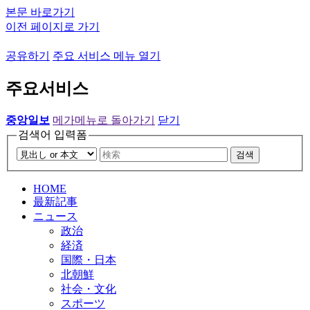
본문 바로가기
이전 페이지로 가기
공유하기
주요 서비스 메뉴 열기
주요서비스
중앙일보
메가메뉴로 돌아가기
닫기
검색어 입력폼
검색
HOME
最新記事
ニュース
政治
経済
国際・日本
北朝鮮
社会・文化
スポーツ