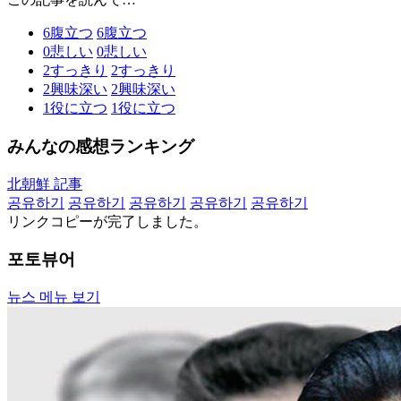
6
腹立つ
6
腹立つ
0
悲しい
0
悲しい
2
すっきり
2
すっきり
2
興味深い
2
興味深い
1
役に立つ
1
役に立つ
みんなの感想ランキング
北朝鮮 記事
공유하기
공유하기
공유하기
공유하기
공유하기
リンクコピーが完了しました。
포토뷰어
뉴스 메뉴 보기