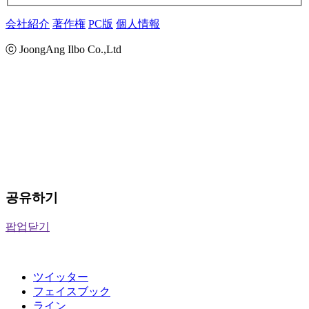
会社紹介
著作権
PC版
個人情報
ⓒ JoongAng Ilbo Co.,Ltd
공유하기
팝업닫기
ツイッター
フェイスブック
ライン