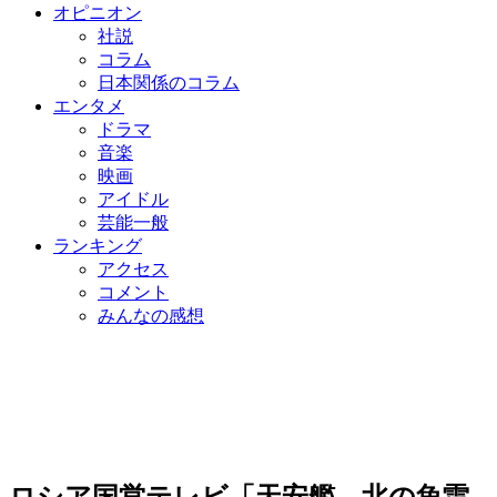
オピニオン
社説
コラム
日本関係のコラム
エンタメ
ドラマ
音楽
映画
アイドル
芸能一般
ランキング
アクセス
コメント
みんなの感想
ロシア国営テレビ「天安艦、北の魚雷