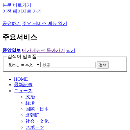
본문 바로가기
이전 페이지로 가기
공유하기
주요 서비스 메뉴 열기
주요서비스
중앙일보
메가메뉴로 돌아가기
닫기
검색어 입력폼
검색
HOME
最新記事
ニュース
政治
経済
国際・日本
北朝鮮
社会・文化
スポーツ