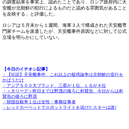
の調査結果を事実上、認めたことであり、ロシア政府内に天
安艦が北朝鮮の犯行によるものだと認める雰囲気があること
を反映する」と評価した。
ロシアは５月末から１週間、海軍３人で構成された天安艦専
門家チームを派遣したが、天安艦事件原因などに対して公式
立場を明らかにしていない。
【今日のイチオシ記事】
・【社説】天安艦事件、これ以上の疑惑論争は北朝鮮の蛮行を
かばうだけ
・アジア５００大ブランド、三星が１位、ＬＧが４位
・＜大リーグ＞昨日までは野茂の後ろに朴賛浩、今日からは朴
賛浩の後ろに野茂
・韓国自殺率１位は女性・事務従事者
・レッドカーペットでスポットライトを浴びたスターは誰?