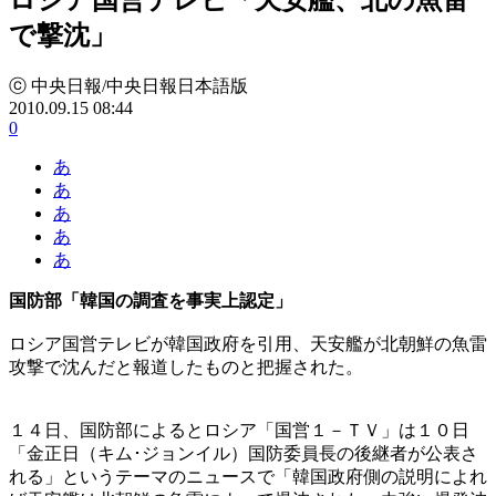
で撃沈」
ⓒ 中央日報/中央日報日本語版
2010.09.15 08:44
0
あ
あ
あ
あ
あ
国防部「韓国の調査を事実上認定」
ロシア国営テレビが韓国政府を引用、天安艦が北朝鮮の魚雷
攻撃で沈んだと報道したものと把握された。
１４日、国防部によるとロシア「国営１－ＴＶ」は１０日
「金正日（キム･ジョンイル）国防委員長の後継者が公表さ
れる」というテーマのニュースで「韓国政府側の説明によれ