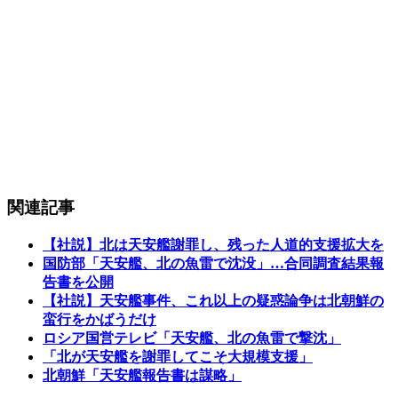
関連記事
【社説】北は天安艦謝罪し、残った人道的支援拡大を
国防部「天安艦、北の魚雷で沈没」…合同調査結果報
告書を公開
【社説】天安艦事件、これ以上の疑惑論争は北朝鮮の
蛮行をかばうだけ
ロシア国営テレビ「天安艦、北の魚雷で撃沈」
「北が天安艦を謝罪してこそ大規模支援」
北朝鮮「天安艦報告書は謀略」