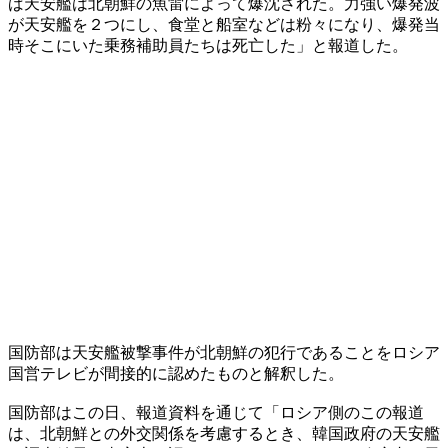
ば天安艦は北朝鮮の魚雷によって爆沈された。力強い爆発波
が天安艦を２つにし、食堂と船室などは粉々になり、爆発当
時そこにいた乗務補助員たちは死亡した」と報道した。
国防部は天安艦被撃事件が北朝鮮の犯行であることをロシア
国営テレビが間接的に認めたものと解釈した。
国防部はこの日、報道資料を通じて「ロシア側のこの報道
は、北朝鮮との外交関係を考慮するとき、韓国政府の天安艦