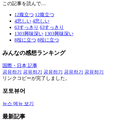
この記事を読んで…
12
腹立つ
12
腹立つ
4
悲しい
4
悲しい
63
すっきり
63
すっきり
1303
興味深い
1303
興味深い
8
役に立つ
8
役に立つ
みんなの感想ランキング
国際・日本 記事
공유하기
공유하기
공유하기
공유하기
공유하기
リンクコピーが完了しました。
포토뷰어
뉴스 메뉴 보기
最新記事