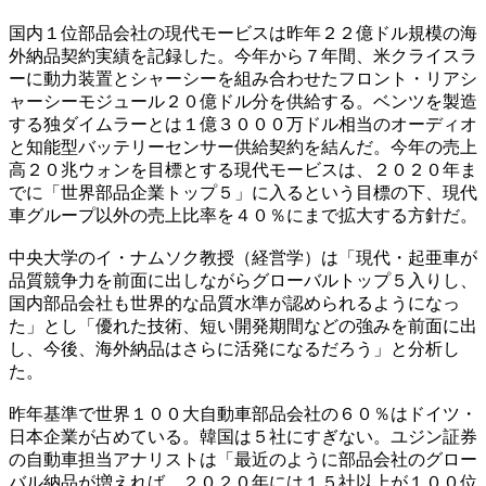
国内１位部品会社の現代モービスは昨年２２億ドル規模の海
外納品契約実績を記録した。今年から７年間、米クライスラ
ーに動力装置とシャーシーを組み合わせたフロント・リアシ
ャーシーモジュール２０億ドル分を供給する。ベンツを製造
する独ダイムラーとは１億３０００万ドル相当のオーディオ
と知能型バッテリーセンサー供給契約を結んだ。今年の売上
高２０兆ウォンを目標とする現代モービスは、２０２０年ま
でに「世界部品企業トップ５」に入るという目標の下、現代
車グループ以外の売上比率を４０％にまで拡大する方針だ。
中央大学のイ・ナムソク教授（経営学）は「現代・起亜車が
品質競争力を前面に出しながらグローバルトップ５入りし、
国内部品会社も世界的な品質水準が認められるようになっ
た」とし「優れた技術、短い開発期間などの強みを前面に出
し、今後、海外納品はさらに活発になるだろう」と分析し
た。
昨年基準で世界１００大自動車部品会社の６０％はドイツ・
日本企業が占めている。韓国は５社にすぎない。ユジン証券
の自動車担当アナリストは「最近のように部品会社のグロー
バル納品が増えれば、２０２０年には１５社以上が１００位