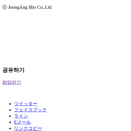
ⓒ JoongAng Ilbo Co.,Ltd
공유하기
팝업닫기
ツイッター
フェイスブック
ライン
Eメール
リンクコピー