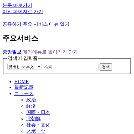
본문 바로가기
이전 페이지로 가기
공유하기
주요 서비스 메뉴 열기
주요서비스
중앙일보
메가메뉴로 돌아가기
닫기
검색어 입력폼
검색
HOME
最新記事
ニュース
政治
経済
国際・日本
北朝鮮
社会・文化
スポーツ