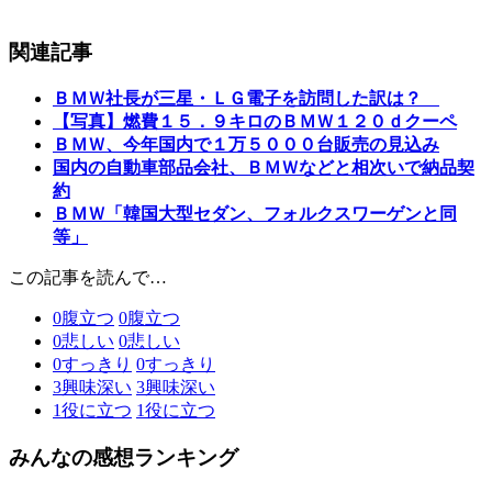
関連記事
ＢＭＷ社長が三星・ＬＧ電子を訪問した訳は？
【写真】燃費１５．９キロのＢＭＷ１２０ｄクーペ
ＢＭＷ、今年国内で１万５０００台販売の見込み
国内の自動車部品会社、ＢＭＷなどと相次いで納品契
約
ＢＭＷ「韓国大型セダン、フォルクスワーゲンと同
等」
この記事を読んで…
0
腹立つ
0
腹立つ
0
悲しい
0
悲しい
0
すっきり
0
すっきり
3
興味深い
3
興味深い
1
役に立つ
1
役に立つ
みんなの感想ランキング