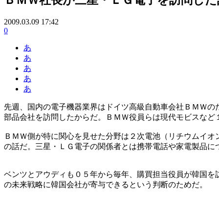
2009.03.09 17:42
0
あ
あ
あ
あ
あ
先週、国内の電子機器業界はドイツ高級自動車会社ＢＭＷの
部品会社を訪問したからだ。ＢＭＷ役員らは現代モビスなど
ＢＭＷ側が特に関心を見せた分野は２次電池（リチウムイオ
の話だ。三星・ＬＧ電子の関係者とは携帯電話や家電製品に
ベンツとアウディも０５年から毎年、購買担当役員が韓国を
の未来戦略に韓国会社が寄与できるという判断のためだ。