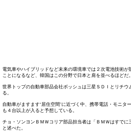
電気車やハイブリッドなど未来の環境車では２次電池技術が
ことになるなど、韓国はこの分野で日本と肩を並べるほどだ
世界トップの自動車部品会社ボッシュは三星ＳＤＩとリチウ
る。
自動車がますます‘居住空間’に近づく中、携帯電話・モニ
も４台以上が入ると予想している。
チョ・ソンヨンＢＭＷコリア部品担当者は「ＢＭＷはすでに
と述べた。