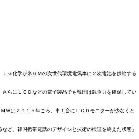
。ＬＧ化学が米ＧＭの次世代環境電気車に２次電池を供給する
。さらにＬＣＤなどの電子製品でも韓国は競争力を確保してい
ＢＭＷは２０１５年ごろ、車１台にＬＣＤモニターが少なくと
るなど、韓国携帯電話のデザインと技術の検証を終えた状態」