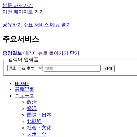
본문 바로가기
이전 페이지로 가기
공유하기
주요 서비스 메뉴 열기
주요서비스
중앙일보
메가메뉴로 돌아가기
닫기
검색어 입력폼
검색
HOME
最新記事
ニュース
政治
経済
国際・日本
北朝鮮
社会・文化
スポーツ