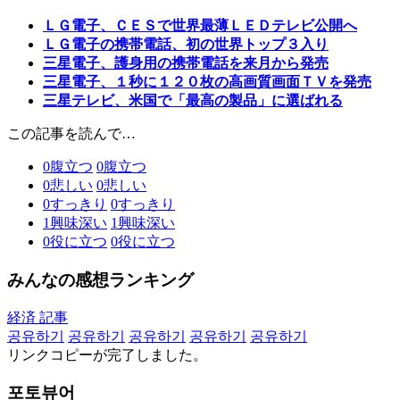
ＬＧ電子、ＣＥＳで世界最薄ＬＥＤテレビ公開へ
ＬＧ電子の携帯電話、初の世界トップ３入り
三星電子、護身用の携帯電話を来月から発売
三星電子、１秒に１２０枚の高画質画面ＴＶを発売
三星テレビ、米国で「最高の製品」に選ばれる
この記事を読んで…
0
腹立つ
0
腹立つ
0
悲しい
0
悲しい
0
すっきり
0
すっきり
1
興味深い
1
興味深い
0
役に立つ
0
役に立つ
みんなの感想ランキング
経済 記事
공유하기
공유하기
공유하기
공유하기
공유하기
リンクコピーが完了しました。
포토뷰어