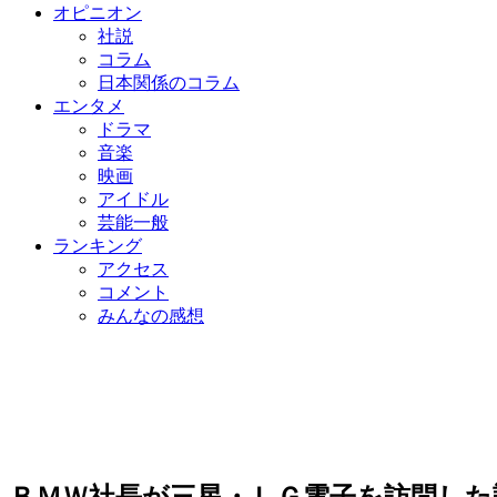
オピニオン
社説
コラム
日本関係のコラム
エンタメ
ドラマ
音楽
映画
アイドル
芸能一般
ランキング
アクセス
コメント
みんなの感想
ＢＭＷ社長が三星・ＬＧ電子を訪問し