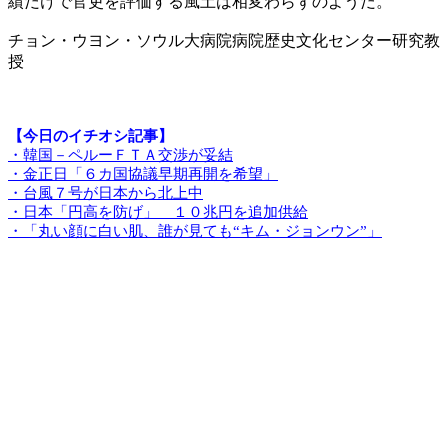
績だけで官吏を評価する風土は相変わらずのようだ。
チョン・ウヨン・ソウル大病院病院歴史文化センター研究教
授
【今日のイチオシ記事】
・韓国－ペルーＦＴＡ交渉が妥結
・金正日「６カ国協議早期再開を希望」
・台風７号が日本から北上中
・日本「円高を防げ」 １０兆円を追加供給
・「丸い顔に白い肌、誰が見ても“キム・ジョンウン”」