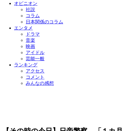
オピニオン
社説
コラム
日本関係のコラム
エンタメ
ドラマ
音楽
映画
アイドル
芸能一般
ランキング
アクセス
コメント
みんなの感想
【その時の今日】日帝警察 「１カ月