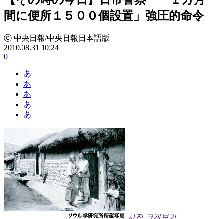
間に便所１５００個設置」強圧的命令
ⓒ 中央日報/中央日報日本語版
2010.08.31 10:24
0
あ
あ
あ
あ
あ
사진 크게보기