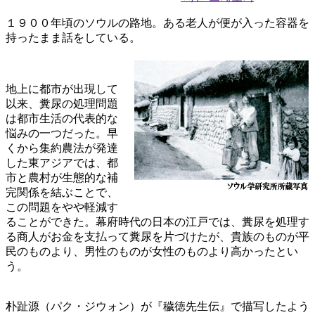
１９００年頃のソウルの路地。ある老人が便が入った容器を
持ったまま話をしている。
地上に都市が出現して
以来、糞尿の処理問題
は都市生活の代表的な
悩みの一つだった。早
くから集約農法が発達
した東アジアでは、都
市と農村が生態的な補
完関係を結ぶことで、
この問題をやや軽減す
ることができた。幕府時代の日本の江戸では、糞尿を処理す
る商人がお金を支払って糞尿を片づけたが、貴族のものが平
民のものより、男性のものが女性のものより高かったとい
う。
朴趾源（パク・ジウォン）が『穢徳先生伝』で描写したよう