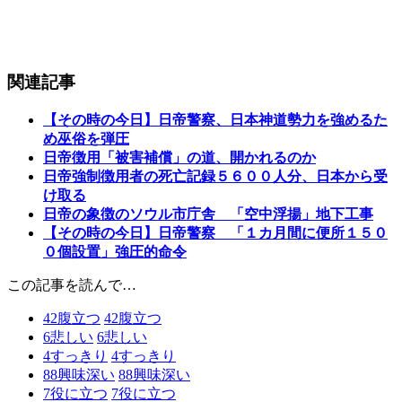
関連記事
【その時の今日】日帝警察、日本神道勢力を強めるた
め巫俗を弾圧
日帝徴用「被害補償」の道、開かれるのか
日帝強制徴用者の死亡記録５６００人分、日本から受
け取る
日帝の象徴のソウル市庁舎 「空中浮揚」地下工事
【その時の今日】日帝警察 「１カ月間に便所１５０
０個設置」強圧的命令
この記事を読んで…
42
腹立つ
42
腹立つ
6
悲しい
6
悲しい
4
すっきり
4
すっきり
88
興味深い
88
興味深い
7
役に立つ
7
役に立つ