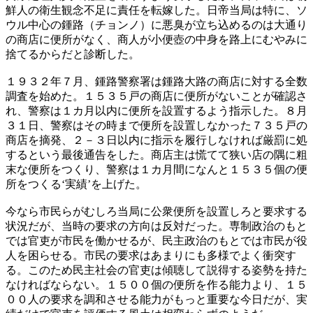
鮮人の衛生観念不足に責任を転嫁した。日帝当局は特に、ソ
ウル中心の鍾路（チョンノ）に悪臭が立ち込めるのは大通り
の商店に便所がなく、商人が小便壺の中身を路上にむやみに
捨てるからだと診断した。
１９３２年７月、鍾路警察署は鍾路大路の商店に対する全数
調査を始めた。１５３５戸の商店に便所がないことが確認さ
れ、警察は１カ月以内に便所を設置するよう指示した。８月
３１日、警察はその時まで便所を設置しなかった７３５戸の
商店を摘発、２－３日以内に指示を履行しなければ厳罰に処
するという最後通告をした。商店主は慌てて狭い店の隅に粗
末な便所をつくり、警察は１カ月間になんと１５３５個の便
所をつくる‘実績’を上げた。
今なら市民らがむしろ当局に公衆便所を設置しろと要求する
状況だが、当時の要求の方向は反対だった。専制政治のもと
では官吏が市民を働かせるが、民主政治のもとでは市民が役
人を困らせる。市民の要求はあまりにも多様でよく衝突す
る。このため民主社会の官吏は傾聴して説得する姿勢を持た
なければならない。１５００個の便所を作る能力より、１５
００人の要求を調和させる能力がもっと重要な今日だが、実