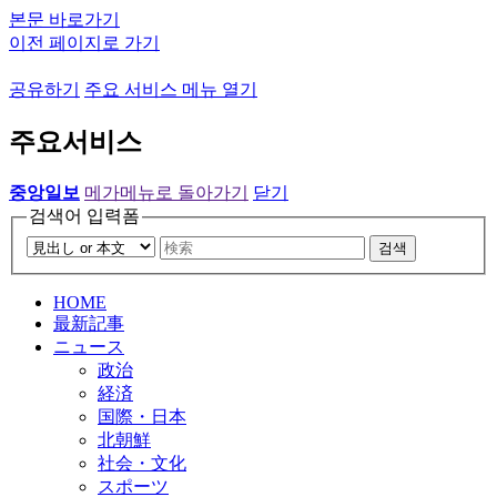
본문 바로가기
이전 페이지로 가기
공유하기
주요 서비스 메뉴 열기
주요서비스
중앙일보
메가메뉴로 돌아가기
닫기
검색어 입력폼
검색
HOME
最新記事
ニュース
政治
経済
国際・日本
北朝鮮
社会・文化
スポーツ