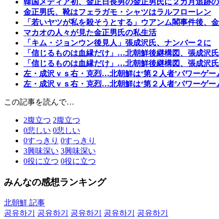
韓国メディア初、金正日長男の金正男氏に２カ月追跡の
金正男氏、靴はフェラガモ・シャツはラルフローレン
「若いヤツが私を殺そうとする」ウアンム閣事件後、金
マカオの人々が見た金正男氏の私生活
「キム・ジョンウン後見人」張成沢氏、ナンバー２に
「信じるものは血縁だけ」…北朝鮮後継構図、張成沢氏
「信じるものは血縁だけ」…北朝鮮後継構図、張成沢氏
左・成沢ｖｓ右・克烈…北朝鮮は‘第２人者’パワーゲー
左・成沢ｖｓ右・克烈…北朝鮮は‘第２人者’パワーゲー
この記事を読んで…
2
腹立つ
2
腹立つ
0
悲しい
0
悲しい
0
すっきり
0
すっきり
3
興味深い
3
興味深い
0
役に立つ
0
役に立つ
みんなの感想ランキング
北朝鮮 記事
공유하기
공유하기
공유하기
공유하기
공유하기