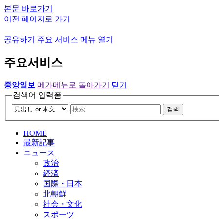
본문 바로가기
이전 페이지로 가기
공유하기
주요 서비스 메뉴 열기
주요서비스
중앙일보
메가메뉴로 돌아가기
닫기
검색어 입력폼
검색
HOME
最新記事
ニュース
政治
経済
国際・日本
北朝鮮
社会・文化
スポーツ