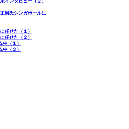
末インタビュー（２）
正男氏シンガポールに
に任せた（１）
に任せた（２）
ム中（１）
ム中（２）