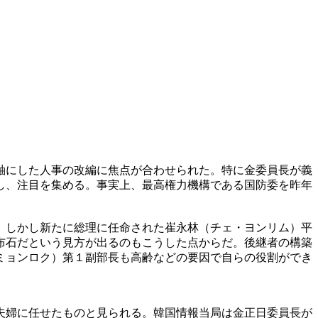
軸にした人事の改編に焦点が合わせられた。特に金委員長が義
し、注目を集める。事実上、最高権力機構である国防委を昨年
。しかし新たに総理に任命された崔永林（チェ・ヨンリム）平
布石だという見方が出るのもこうした点からだ。後継者の構築
ミョンロク）第１副部長も高齢などの要因で自らの役割ができ
夫婦に任せたものと見られる。韓国情報当局は金正日委員長が