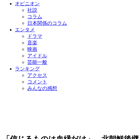
オピニオン
社説
コラム
日本関係のコラム
エンタメ
ドラマ
音楽
映画
アイドル
芸能一般
ランキング
アクセス
コメント
みんなの感想
「信じるものは血縁だけ」…北朝鮮後継