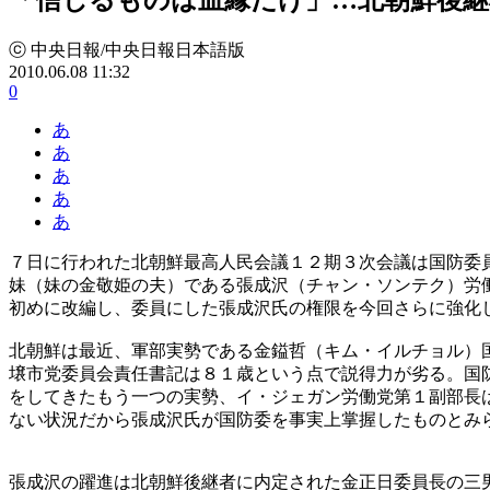
ⓒ 中央日報/中央日報日本語版
2010.06.08 11:32
0
あ
あ
あ
あ
あ
７日に行われた北朝鮮最高人民会議１２期３次会議は国防委
妹（妹の金敬姫の夫）である張成沢（チャン・ソンテク）労
初めに改編し、委員にした張成沢氏の権限を今回さらに強化
北朝鮮は最近、軍部実勢である金鎰哲（キム・イルチョル）
壌市党委員会責任書記は８１歳という点で説得力が劣る。国
をしてきたもう一つの実勢、イ・ジェガン労働党第１副部長
ない状況だから張成沢氏が国防委を事実上掌握したものとみ
張成沢の躍進は北朝鮮後継者に内定された金正日委員長の三