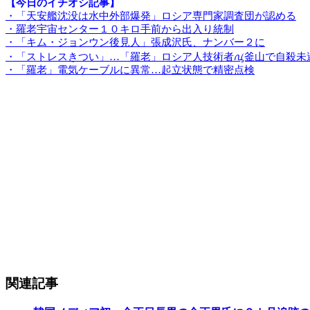
【今日のイチオシ記事】
・「天安艦沈没は水中外部爆発」ロシア専門家調査団が認める
・羅老宇宙センター１０キロ手前から出入り統制
・「キム・ジョンウン後見人」張成沢氏、ナンバー２に
・「ストレスきつい」…「羅老」ロシア人技術者ꪂ釜山で自殺未
・「羅老」電気ケーブルに異常…起立状態で精密点検
関連記事