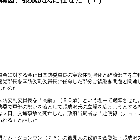
員会に対する金正日国防委員長の実家体制強化と経済部門を主
働党部長を国防委副委員長に任命した部分は後継ぎ問題と関連
したのだ。
国防委副委員長を「高齢」（８０歳）という理由で退陣させた
防委で軍部の勢いを落として張成沢氏の立場を広げようとする
は２日、交通事故で死亡した。政府当局者は「趙明禄（チョ・
られる」と話した。
男キム・ジョンウン（２６）の後見人の役割を金敬姫・張成沢