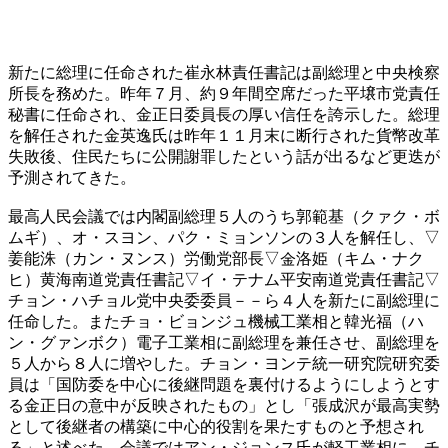
新たに総理に任命された崔永林責任書記は副総理と中央検察
所長を務めた。昨年７月、約９年間空席だった平壌市党責任
秘書に任命され、金正日委員長の厚い信任を誇示した。総理
を解任された金英逸氏は昨年１１月末に断行された貨幣改革
失敗後、住民たちに公開謝罪したという話が出るなど更迭が
予測されてきた。
最高人民会議では内閣副総理５人のうち郭範基（クァク・ボ
ムギ）、オ・スヨン、パク・ミョンソンの３人を解任し、▽
姜能洙（カン・ヌンス）労働党部長▽金洛姫（キム・ナク
ヒ）黄海南道党責任書記▽イ・テナム平安南道党責任書記▽
チョン・ハチョル党中央委委員－－ら４人を新たに副総理に
任命した。またチョ・ビョンジュ機械工業相と韓光福（ハ
ン・グァンボク）電子工業相に副総理を兼任させ、副総理を
５人から８人に増やした。チョン・ヨンテ統一研究院研究委
員は「国防委を中心に後継問題を裏付けるようにしようとす
る金正日の意中が反映されたもの」とし「張成沢が最高実勢
として後継者の構築に中心的役割を果たすものと予想され
る」と述べた。会議ではアン・ジョンス氏が軽工業相に、チ