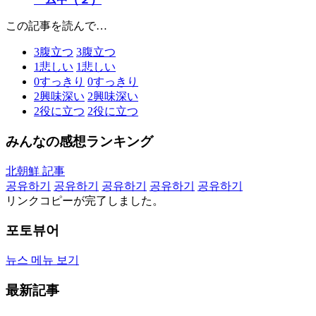
この記事を読んで…
3
腹立つ
3
腹立つ
1
悲しい
1
悲しい
0
すっきり
0
すっきり
2
興味深い
2
興味深い
2
役に立つ
2
役に立つ
みんなの感想ランキング
北朝鮮 記事
공유하기
공유하기
공유하기
공유하기
공유하기
リンクコピーが完了しました。
포토뷰어
뉴스 메뉴 보기
最新記事