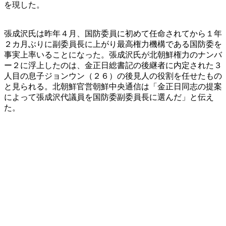
を現した。
張成沢氏は昨年４月、国防委員に初めて任命されてから１年
２カ月ぶりに副委員長に上がり最高権力機構である国防委を
事実上率いることになった。張成沢氏が北朝鮮権力のナンバ
ー２に浮上したのは、金正日総書記の後継者に内定された３
人目の息子ジョンウン（２６）の後見人の役割を任せたもの
と見られる。北朝鮮官営朝鮮中央通信は「金正日同志の提案
によって張成沢代議員を国防委副委員長に選んだ」と伝え
た。