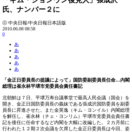
氏、ナンバー２に
ⓒ 中央日報/中央日報日本語版
2010.06.08 08:58
0
あ
あ
あ
あ
あ
「金正日委員長の提議によって」国防委副委員長任命…内閣
総理は崔永林平壌市党委員会責任書記
北朝鮮は７日、平壌万寿台議事堂で最高人民会議（国会）を
開き、金正日国防委員長の義妹である張成沢国防委員を副委
員長に昇進させた。また金英逸（キム・ヨンイル）内閣総理
を解任し、崔永林（チェ・ヨンリム）平壌市党委員会責任書
記を後任に任命するなど内閣を大幅に改編した。２カ月前に
行われた１２期２次会議を欠席した金正日委員長は今回、姿