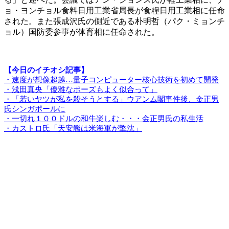
ョ・ヨンチョル食料日用工業省局長が食糧日用工業相に任命
された。また張成沢氏の側近である朴明哲（パク・ミョンチ
ョル）国防委参事が体育相に任命された。
【今日のイチオシ記事】
・速度が想像超越…量子コンピューター核心技術を初めて開発
・浅田真央「優雅なポーズもよく似合って」
・「若いヤツが私を殺そうとする」ウアンム閣事件後、金正男
氏シンガポールに
・一切れ１００ドルの和牛楽しむ・・・金正男氏の私生活
・カストロ氏「天安艦は米海軍が撃沈」