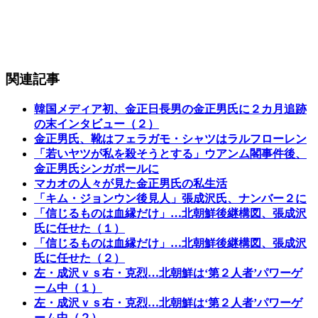
関連記事
韓国メディア初、金正日長男の金正男氏に２カ月追跡
の末インタビュー（２）
金正男氏、靴はフェラガモ・シャツはラルフローレン
「若いヤツが私を殺そうとする」ウアンム閣事件後、
金正男氏シンガポールに
マカオの人々が見た金正男氏の私生活
「キム・ジョンウン後見人」張成沢氏、ナンバー２に
「信じるものは血縁だけ」…北朝鮮後継構図、張成沢
氏に任せた（１）
「信じるものは血縁だけ」…北朝鮮後継構図、張成沢
氏に任せた（２）
左・成沢ｖｓ右・克烈…北朝鮮は‘第２人者’パワーゲ
ーム中（１）
左・成沢ｖｓ右・克烈…北朝鮮は‘第２人者’パワーゲ
ーム中（２）