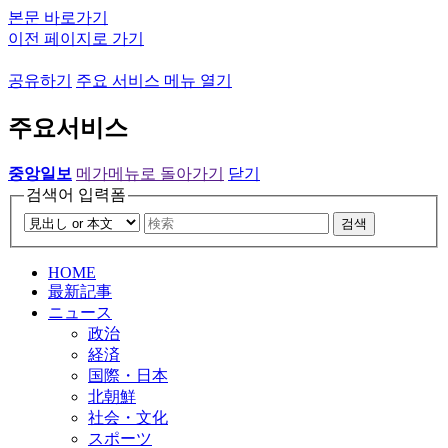
본문 바로가기
이전 페이지로 가기
공유하기
주요 서비스 메뉴 열기
주요서비스
중앙일보
메가메뉴로 돌아가기
닫기
검색어 입력폼
검색
HOME
最新記事
ニュース
政治
経済
国際・日本
北朝鮮
社会・文化
スポーツ