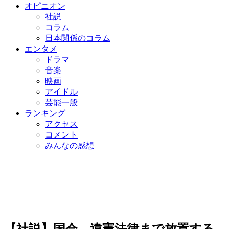
オピニオン
社説
コラム
日本関係のコラム
エンタメ
ドラマ
音楽
映画
アイドル
芸能一般
ランキング
アクセス
コメント
みんなの感想
【社説】国会、違憲法律まで放置する