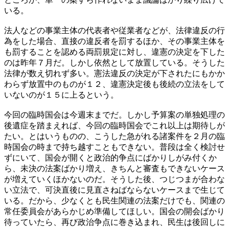
いる。
法人などの事業主体の代表者や従業者などが、法律違反の行
為をした場合、直接の違反者を罰するほか、その事業主体を
も罰することを認める両罰規定に対し、違憲の決定を下した
のは昨年７月だ。しかし依然として放置している。そうした
法律が数え切れず多い。憲法違反の決定が下されたにもかか
わらず放置中のものが１２、違憲決定後も後続の立法をして
いないのが１５に上るという。
今回の臨時国会は今週末までだ。しかし予算案の単独処理の
後遺症を踏まえれば、今回の臨時国会でこれ以上は期待しが
たい。とはいうものの、こうした急がれる諸案件を２月の臨
時国会の時まで持ち越すこともできない。普段は全く検討せ
ずにいて、国会が開くと政治的争点にばかりしがみ付くか
ら、未決の法案ばかり増え、きちんと審査もできないケース
が増えていくほかないのだ。そうした後、つじつまが合わな
い立法で、可決直後に見直さねばならないケースまで生じて
いる。だから、少なくとも民生関連の法案だけでも、関連の
常任委員会があらかじめ準備してほしい。国会の開会ばかり
待っていたら、再び政治争点に巻き込まれ、民生は後回しに