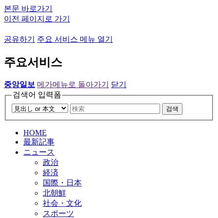
본문 바로가기
이전 페이지로 가기
공유하기
주요 서비스 메뉴 열기
주요서비스
중앙일보
메가메뉴로 돌아가기
닫기
검색어 입력폼
검색
HOME
最新記事
ニュース
政治
経済
国際・日本
北朝鮮
社会・文化
スポーツ