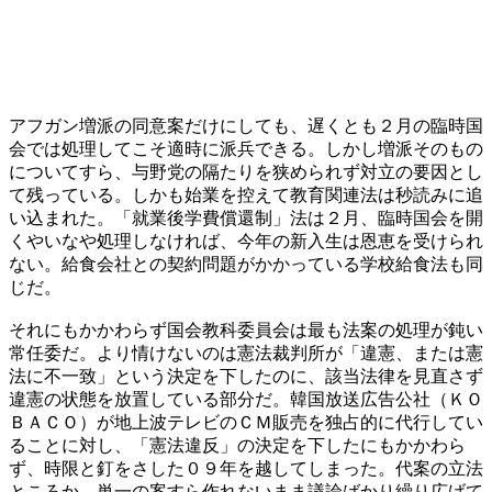
アフガン増派の同意案だけにしても、遅くとも２月の臨時国
会では処理してこそ適時に派兵できる。しかし増派そのもの
についてすら、与野党の隔たりを狭められず対立の要因とし
て残っている。しかも始業を控えて教育関連法は秒読みに追
い込まれた。「就業後学費償還制」法は２月、臨時国会を開
くやいなや処理しなければ、今年の新入生は恩恵を受けられ
ない。給食会社との契約問題がかかっている学校給食法も同
じだ。
それにもかかわらず国会教科委員会は最も法案の処理が鈍い
常任委だ。より情けないのは憲法裁判所が「違憲、または憲
法に不一致」という決定を下したのに、該当法律を見直さず
違憲の状態を放置している部分だ。韓国放送広告公社（ＫＯ
ＢＡＣＯ）が地上波テレビのＣＭ販売を独占的に代行してい
ることに対し、「憲法違反」の決定を下したにもかかわら
ず、時限と釘をさした０９年を越してしまった。代案の立法
ところか、単一の案すら作れないまま議論ばかり繰り広げて