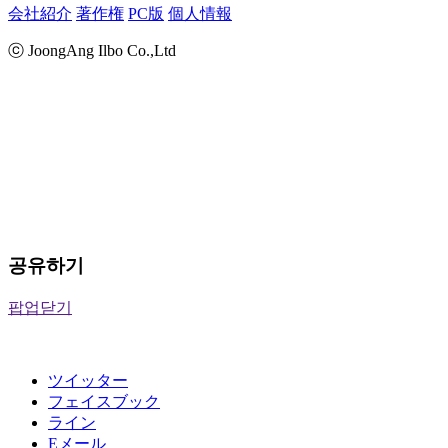
会社紹介
著作権
PC版
個人情報
ⓒ JoongAng Ilbo Co.,Ltd
공유하기
팝업닫기
ツイッター
フェイスブック
ライン
Eメール