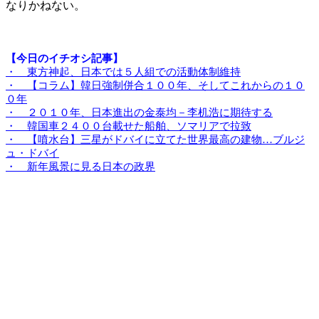
なりかねない。
【今日のイチオシ記事】
・ 東方神起、日本では５人組での活動体制維持
・ 【コラム】韓日強制併合１００年、そしてこれからの１０
０年
・ ２０１０年、日本進出の金泰均－李机浩に期待する
・ 韓国車２４００台載せた船舶、ソマリアで拉致
・ 【噴水台】三星がドバイに立てた世界最高の建物…ブルジ
ュ・ドバイ
・ 新年風景に見る日本の政界