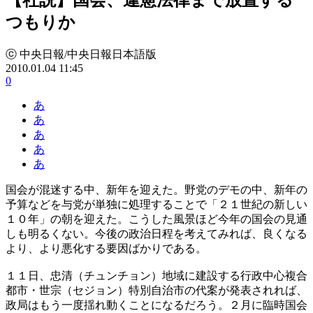
つもりか
ⓒ 中央日報/中央日報日本語版
2010.01.04 11:45
0
あ
あ
あ
あ
あ
国会が混迷する中、新年を迎えた。野党のデモの中、新年の
予算などを与党が単独に処理することで「２１世紀の新しい
１０年」の朝を迎えた。こうした風景ほど今年の国会の見通
しも明るくない。今後の政治日程を考えてみれば、良くなる
より、より悪化する要因ばかりである。
１１日、忠清（チュンチョン）地域に建設する行政中心複合
都市・世宗（セジョン）特別自治市の代案が発表されれば、
政局はもう一度揺れ動くことになるだろう。２月に臨時国会