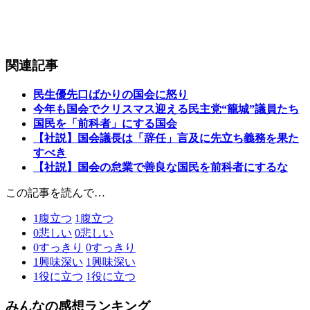
関連記事
民生優先口ばかりの国会に怒り
今年も国会でクリスマス迎える民主党“籠城”議員たち
国民を「前科者」にする国会
【社説】国会議長は「辞任」言及に先立ち義務を果た
すべき
【社説】国会の怠業で善良な国民を前科者にするな
この記事を読んで…
1
腹立つ
1
腹立つ
0
悲しい
0
悲しい
0
すっきり
0
すっきり
1
興味深い
1
興味深い
1
役に立つ
1
役に立つ
みんなの感想ランキング