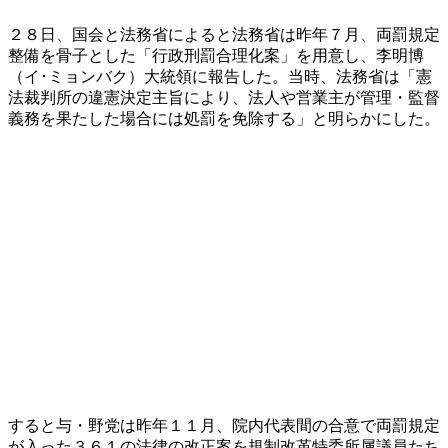
２８日、国会と法務省によると法務省は昨年７月、両罰規定
整備を骨子とした「行政刑罰合理化案」を用意し、李明博
（イ･ミョンバク）大統領に報告した。当時、法務省は「憲
法裁判所の違憲決定主旨により、法人や営業主が管理・監督
義務を果たした場合には処罰を免除する」と明らかにした。
すると与・野党は昨年１１月、院内代表間の合意で両罰規定
が入った３６１の法律の改正案を規制改革特委所属議員たち