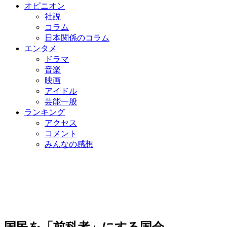
オピニオン
社説
コラム
日本関係のコラム
エンタメ
ドラマ
音楽
映画
アイドル
芸能一般
ランキング
アクセス
コメント
みんなの感想
国民を「前科者」にする国会