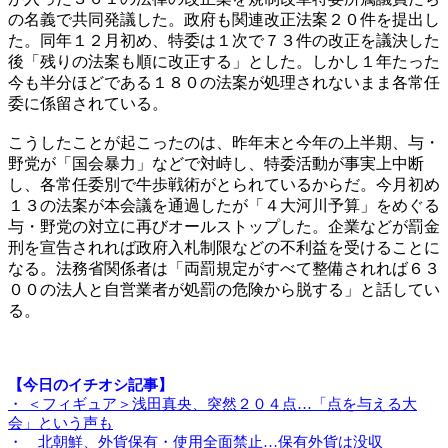
の名義で共同発議した。政府も関連改正法案２０件を提出し
た。同年１２月初め、特委は１次で７３件の改正を議決した
後「残りの法案も順に改正する」とした。しかし１年たった
今も半分ほどである１８０の法案が処理されないまま各常任
委に係留されている。
こうしたことが起こったのは、昨年末と今年の上半期、与・
野党が「国会暴力」などで対峙し、特委活動が事実上中断
し、各常任委別で牛歩戦術がとられているからだ。今月初め
１３の法案が本会議を通過したが「４大河川予算」をめぐる
与・野党の対立に再びオールストップした。企業などが罰金
刑を宣告されれば政府入札制限などの不利益を受けることに
なる。法務省関係者は「両罰規定がすべて整備されれば６３
００の法人と自営業者が処罰の危険から脱する」と話してい
る。
【今日のイチオシ記事】
・ ＜フィギュア＞浅田真央、突然２０４点…「点を与える大
会」という声も
・ 北朝鮮、外貨保有・使用全面禁止…保有外貨は没収