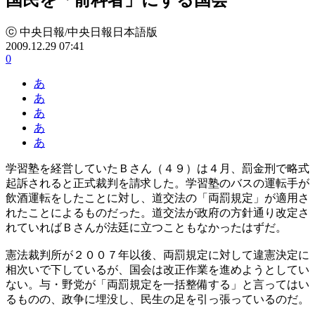
ⓒ 中央日報/中央日報日本語版
2009.12.29 07:41
0
あ
あ
あ
あ
あ
学習塾を経営していたＢさん（４９）は４月、罰金刑で略式
起訴されると正式裁判を請求した。学習塾のバスの運転手が
飲酒運転をしたことに対し、道交法の「両罰規定」が適用さ
れたことによるものだった。道交法が政府の方針通り改定さ
れていればＢさんが法廷に立つこともなかったはずだ。
憲法裁判所が２００７年以後、両罰規定に対して違憲決定に
相次いで下しているが、国会は改正作業を進めようとしてい
ない。与・野党が「両罰規定を一括整備する」と言ってはい
るものの、政争に埋没し、民生の足を引っ張っているのだ。