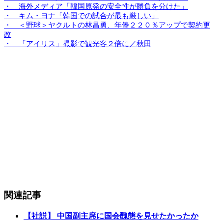
・ 海外メディア「韓国原発の安全性が勝負を分けた」
・ キム・ヨナ「韓国での試合が最も厳しい」
・ ＜野球＞ヤクルトの林昌勇、年俸２２０％アップで契約更
改
・ 「アイリス」撮影で観光客２倍に／秋田
関連記事
【社説】 中国副主席に国会醜態を見せたかったか