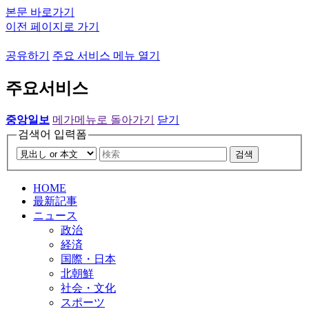
본문 바로가기
이전 페이지로 가기
공유하기
주요 서비스 메뉴 열기
주요서비스
중앙일보
메가메뉴로 돌아가기
닫기
검색어 입력폼
검색
HOME
最新記事
ニュース
政治
経済
国際・日本
北朝鮮
社会・文化
スポーツ