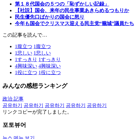
第１８代国会の５つの「恥ずかしい記録」
【社説】国会、来年の民生事業あきらめるつもりか
民生優先口ばかりの国会に怒り
今年も国会でクリスマス迎える民主党“籠城”議員たち
この記事を読んで…
1
腹立つ
1
腹立つ
1
悲しい
1
悲しい
1
すっきり
1
すっきり
4
興味深い
4
興味深い
1
役に立つ
1
役に立つ
みんなの感想ランキング
政治 記事
공유하기
공유하기
공유하기
공유하기
공유하기
リンクコピーが完了しました。
포토뷰어
뉴스 메뉴 보기