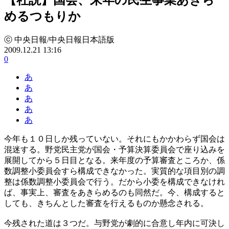
めるつもりか
ⓒ 中央日報/中央日報日本語版
2009.12.21 13:16
0
あ
あ
あ
あ
あ
今年も１０日しか残っていない。それにもかかわらず国会は
混迷する。野党民主党が国会・予算決算委員会で座り込みを
展開してから５日目となる。来年度の予算審査ところか、係
数調整小委員会すら構成できなかった。実質的な項目別の調
整は係数調整小委員会で行う。だから小委を構成できなけれ
ば、事実上、審査をあきらめるのも同然だ。今、構成すると
しても、きちんとした審査を行えるものか懸念される。
今残された道は３つだ。与野党が劇的に合意し年内に可決し