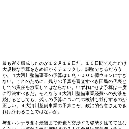
最も遅く構成したのが１２月１９日だ。１０日間であれだけ
大規模な予算をきめ細かくチェックし、調整できるだろう
か。４大河川整備事業の予算は６兆７０００億ウォンにすぎ
ない。これのために、残りの予算を審査すべき国民の代表と
しての責任を放棄してはならない。いずれにせよ予算は一度
に可決すべきだ。それなら４大河川整備事業経費への交渉を
続けるとしても、残りの予算についての検討も並行するのが
正しい。４大河川整備事業の予算こそ、政治的合意さえでき
れば終わることではないか。
与党ハンナラ党も最後まで野党と交渉する姿勢を捨ててはな
らない。大統領を含む与野党の３人の会見は鄭夢準（チョ