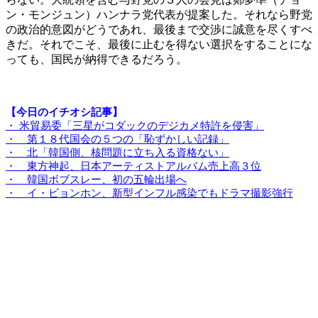
ン・モンジュン）ハンナラ党代表が提案した。それなら野党
の政治的意図がどうであれ、最後まで交渉に誠意を尽くすべ
きだ。それでこそ、最後に止むを得ない選択をすることにな
っても、国民が納得できるだろう。
【今日のイチオシ記事】
・ 米貿易委「三星がコダックのデジカメ特許を侵害」
・ 第１８代国会の５つの「恥ずかしい記録」
・ 北「韓国側、核問題に立ち入る資格ない」
・ 東方神起、日本アーティストアルバム売上高３位
・ 韓国ボブスレー、初の五輪出場へ
・ イ・ビョンホン、新型インフル感染でもドラマ撮影強行