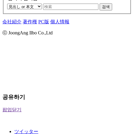
검색
会社紹介
著作権
PC版
個人情報
ⓒ JoongAng Ilbo Co.,Ltd
공유하기
팝업닫기
ツイッター