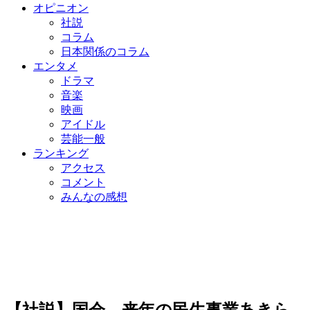
オピニオン
社説
コラム
日本関係のコラム
エンタメ
ドラマ
音楽
映画
アイドル
芸能一般
ランキング
アクセス
コメント
みんなの感想
【社説】国会、来年の民生事業あきら