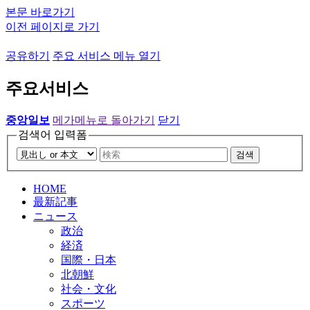
본문 바로가기
이전 페이지로 가기
공유하기
주요 서비스 메뉴 열기
주요서비스
중앙일보
메가메뉴로 돌아가기
닫기
검색어 입력폼
검색
HOME
最新記事
ニュース
政治
経済
国際・日本
北朝鮮
社会・文化
スポーツ