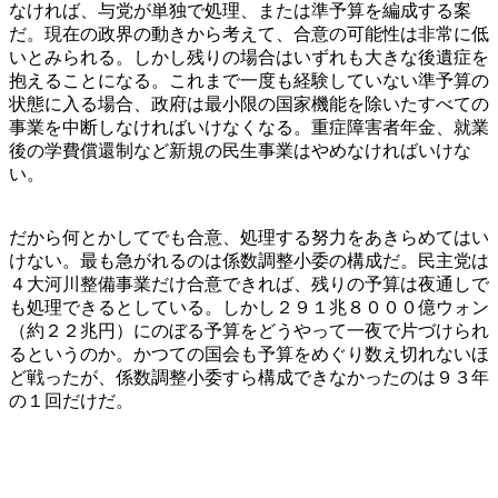
なければ、与党が単独で処理、または準予算を編成する案
だ。現在の政界の動きから考えて、合意の可能性は非常に低
いとみられる。しかし残りの場合はいずれも大きな後遺症を
抱えることになる。これまで一度も経験していない準予算の
状態に入る場合、政府は最小限の国家機能を除いたすべての
事業を中断しなければいけなくなる。重症障害者年金、就業
後の学費償還制など新規の民生事業はやめなければいけな
い。
だから何とかしてでも合意、処理する努力をあきらめてはい
けない。最も急がれるのは係数調整小委の構成だ。民主党は
４大河川整備事業だけ合意できれば、残りの予算は夜通しで
も処理できるとしている。しかし２９１兆８０００億ウォン
（約２２兆円）にのぼる予算をどうやって一夜で片づけられ
るというのか。かつての国会も予算をめぐり数え切れないほ
ど戦ったが、係数調整小委すら構成できなかったのは９３年
の１回だけだ。