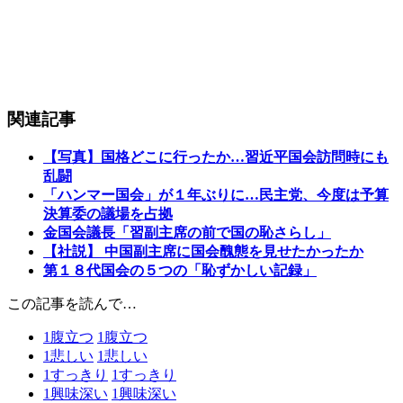
関連記事
【写真】国格どこに行ったか…習近平国会訪問時にも
乱闘
「ハンマー国会」が１年ぶりに…民主党、今度は予算
決算委の議場を占拠
金国会議長「習副主席の前で国の恥さらし」
【社説】 中国副主席に国会醜態を見せたかったか
第１８代国会の５つの「恥ずかしい記録」
この記事を読んで…
1
腹立つ
1
腹立つ
1
悲しい
1
悲しい
1
すっきり
1
すっきり
1
興味深い
1
興味深い