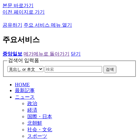
본문 바로가기
이전 페이지로 가기
공유하기
주요 서비스 메뉴 열기
주요서비스
중앙일보
메가메뉴로 돌아가기
닫기
검색어 입력폼
검색
HOME
最新記事
ニュース
政治
経済
国際・日本
北朝鮮
社会・文化
スポーツ