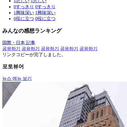
1
悲しい
1
悲しい
0
すっきり
0
すっきり
1
興味深い
1
興味深い
0
役に立つ
0
役に立つ
みんなの感想ランキング
国際・日本 記事
공유하기
공유하기
공유하기
공유하기
공유하기
リンクコピーが完了しました。
포토뷰어
뉴스 메뉴 보기