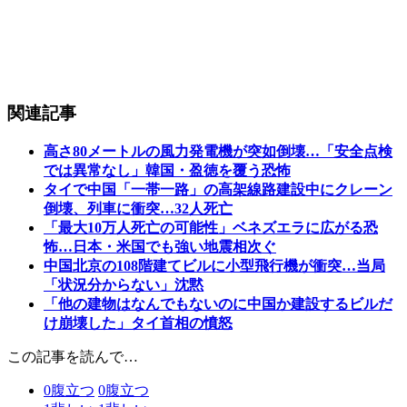
関連記事
高さ80メートルの風力発電機が突如倒壊…「安全点検
では異常なし」韓国・盈徳を覆う恐怖
タイで中国「一帯一路」の高架線路建設中にクレーン
倒壊、列車に衝突…32人死亡
「最大10万人死亡の可能性」ベネズエラに広がる恐
怖…日本・米国でも強い地震相次ぐ
中国北京の108階建てビルに小型飛行機が衝突…当局
「状況分からない」沈黙
「他の建物はなんでもないのに中国か建設するビルだ
け崩壊した」タイ首相の憤怒
この記事を読んで…
0
腹立つ
0
腹立つ