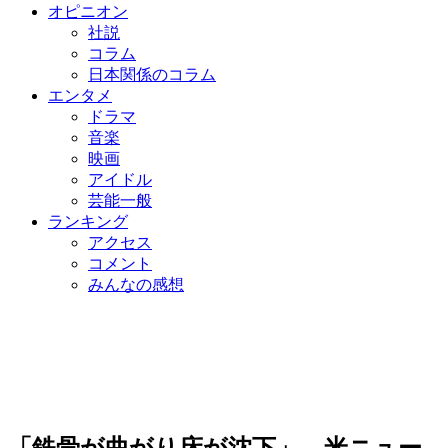
オピニオン
社説
コラム
日本関係のコラム
エンタメ
ドラマ
音楽
映画
アイドル
芸能一般
ランキング
アクセス
コメント
みんなの感想
「鉄骨が曲がり床が沈下」…米ニュー