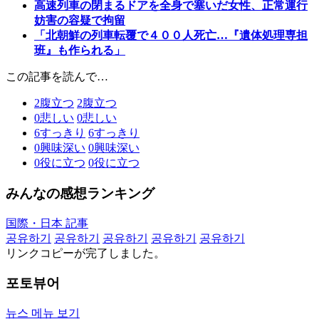
高速列車の閉まるドアを全身で塞いだ女性、正常運行
妨害の容疑で拘留
「北朝鮮の列車転覆で４００人死亡…『遺体処理専担
班』も作られる」
この記事を読んで…
2
腹立つ
2
腹立つ
0
悲しい
0
悲しい
6
すっきり
6
すっきり
0
興味深い
0
興味深い
0
役に立つ
0
役に立つ
みんなの感想ランキング
国際・日本 記事
공유하기
공유하기
공유하기
공유하기
공유하기
リンクコピーが完了しました。
포토뷰어
뉴스 메뉴 보기