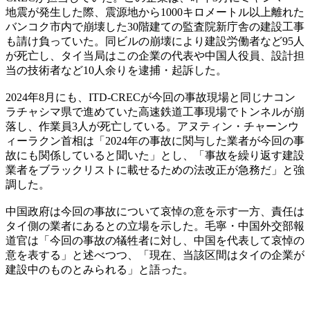
地震が発生した際、震源地から1000キロメートル以上離れた
バンコク市内で崩壊した30階建ての監査院新庁舎の建設工事
も請け負っていた。同ビルの崩壊により建設労働者など95人
が死亡し、タイ当局はこの企業の代表や中国人役員、設計担
当の技術者など10人余りを逮捕・起訴した。
2024年8月にも、ITD-CRECが今回の事故現場と同じナコン
ラチャシマ県で進めていた高速鉄道工事現場でトンネルが崩
落し、作業員3人が死亡している。アヌティン・チャーンウ
ィーラクン首相は「2024年の事故に関与した業者が今回の事
故にも関係していると聞いた」とし、「事故を繰り返す建設
業者をブラックリストに載せるための法改正が急務だ」と強
調した。
中国政府は今回の事故について哀悼の意を示す一方、責任は
タイ側の業者にあるとの立場を示した。毛寧・中国外交部報
道官は「今回の事故の犠牲者に対し、中国を代表して哀悼の
意を表する」と述べつつ、「現在、当該区間はタイの企業が
建設中のものとみられる」と語った。