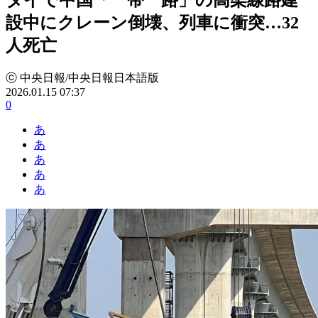
設中にクレーン倒壊、列車に衝突…32
人死亡
ⓒ 中央日報/中央日報日本語版
2026.01.15 07:37
0
あ
あ
あ
あ
あ