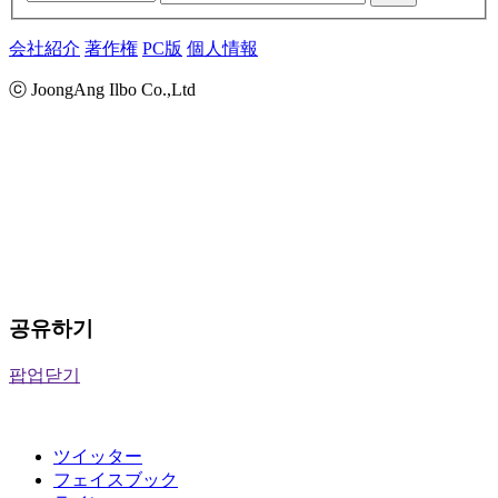
会社紹介
著作権
PC版
個人情報
ⓒ JoongAng Ilbo Co.,Ltd
공유하기
팝업닫기
ツイッター
フェイスブック