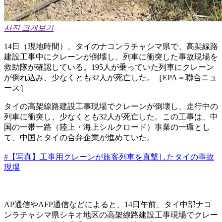
사진 크게보기
14日（現地時間）、タイのナコンラチャシマ県で、高架線路
建設工事中にクレーンが倒壊し、列車に衝突した事故現場を
救助隊が確認している。195人が乗っていた列車にクレーン
が倒れ込み、少なくとも32人が死亡した。［EPA＝聯合ニュ
ース］
タイの高架線路建設工事現場でクレーンが倒壊し、走行中の
列車に衝突し、少なくとも32人が死亡した。この工事は、中
国の一帯一路（陸上・海上シルクロード）事業の一環とし
て、中国とタイの合弁企業が進めていた。
#【写真】工事用クレーンが旅客列車を直撃したタイの事故
現場
AP通信やAFP通信などによると、14日午前、タイ中部ナコ
ンラチャシマ県シキオ地区の高架線路建設工事現場でクレー