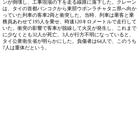
ンが倒壊し、工事現場の下を走る線路に落下した。クレーン
は、タイの首都バンコクから東部ウボンラチャタニ県へ向か
っていた列車の客車2両と衝突した。当時、列車は乗客と乗
務員あわせて195人を乗せ、時速120キロメートルで走行して
いた。衝突の影響で客車が脱線して火災が発生し、これまで
に少なくとも32人が死亡、3人が行方不明になっていると、
タイ公衆衛生省が明らかにした。負傷者は64人で、このうち
7人は重体だという。