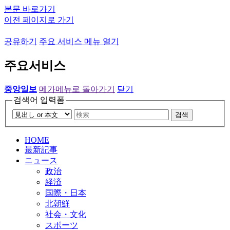
본문 바로가기
이전 페이지로 가기
공유하기
주요 서비스 메뉴 열기
주요서비스
중앙일보
메가메뉴로 돌아가기
닫기
검색어 입력폼
검색
HOME
最新記事
ニュース
政治
経済
国際・日本
北朝鮮
社会・文化
スポーツ