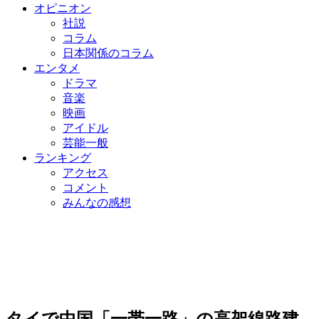
オピニオン
社説
コラム
日本関係のコラム
エンタメ
ドラマ
音楽
映画
アイドル
芸能一般
ランキング
アクセス
コメント
みんなの感想
タイで中国「一帯一路」の高架線路建