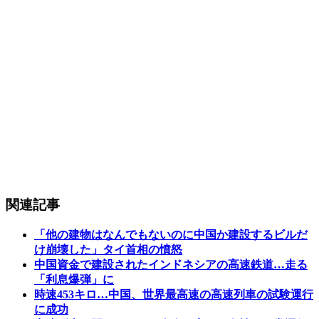
関連記事
「他の建物はなんでもないのに中国か建設するビルだ
け崩壊した」タイ首相の憤怒
中国資金で建設されたインドネシアの高速鉄道…走る
「利息爆弾」に
時速453キロ…中国、世界最高速の高速列車の試験運行
に成功