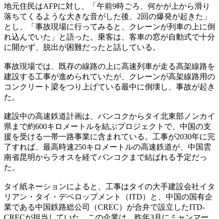
地元住民はAFPに対し、「午前9時ごろ、何かが上から滑り
落ちてくるような大きな音がした後、2回の爆発が起きた」
とし、「事故現場に行ってみると、クレーンが列車の上に倒
れ込んでいた」と語った。乗客は、客車の窓が自動式で十分
に開かず、脱出が困難だったと話している。
事故現場では、既存の線路の上に高速列車が走る高架線路を
建設する工事が進められていたが、クレーンが高架線路用の
コンクリート梁をつり上げている最中に倒壊し、事故が起き
た。
建設中の高速鉄道計画は、バンコクからタイ北東部ノンカイ
県まで約600キロメートルを結ぶプロジェクトで、中国の支
援を受ける一帯一路事業に含まれている。工事が2030年に完
了すれば、最高時速250キロメートルの高速鉄道が、中国雲
南省昆明からラオスを経てバンコクまで結ばれる予定だっ
た。
タイ紙ネーションによると、工事はタイの大手建設会社イタ
リアン・タイ・デベロップメント（ITD）と、中国の国有企
業である中国鉄路総公司（CREC）が合弁で設立したITD-
CRECが担当していた。この企業は、昨年3月にミャンマー