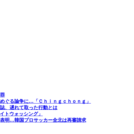
罪
めぐる論争に…「Ｃｈｉｎｇｃｈｏｎｇ」
誌、遅れて取った行動とは
ワイトウォッシング」
表明…韓国プロサッカー全北は再審請求