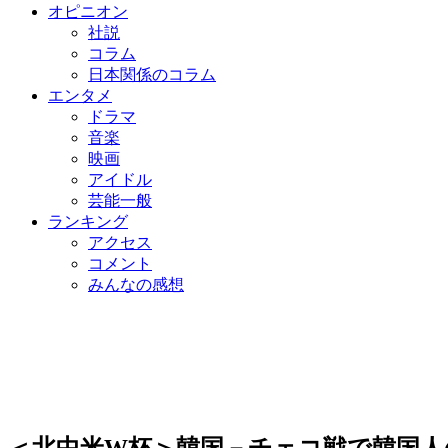
オピニオン
社説
コラム
日本関係のコラム
エンタメ
ドラマ
音楽
映画
アイドル
芸能一般
ランキング
アクセス
コメント
みんなの感想
＜北中米W杯＞韓国－チェコ戦で韓国人