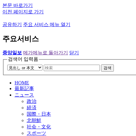
본문 바로가기
이전 페이지로 가기
공유하기
주요 서비스 메뉴 열기
주요서비스
중앙일보
메가메뉴로 돌아가기
닫기
검색어 입력폼
검색
HOME
最新記事
ニュース
政治
経済
国際・日本
北朝鮮
社会・文化
スポーツ