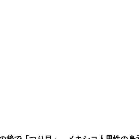
の後で「つり目」…メキシコ人男性の身