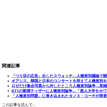
関連記事
「つり目の広告」出したスウォッチ…人種差別議論で謝
オアシス、韓国と日本のコンサートを控えて人種差別を
ロゼだけ集合写真から外したところ人種差別論争…英雑
BTSの新譜ティザーに人種差別論争…「黒人大学をホ
「人種差別問題」に巻き込まれたタノス・コーチが辞意
この記事を読んで…