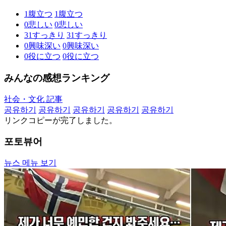
1
腹立つ
1
腹立つ
0
悲しい
0
悲しい
31
すっきり
31
すっきり
0
興味深い
0
興味深い
0
役に立つ
0
役に立つ
みんなの感想ランキング
社会・文化 記事
공유하기
공유하기
공유하기
공유하기
공유하기
リンクコピーが完了しました。
포토뷰어
뉴스 메뉴 보기