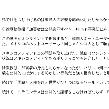
指で目をつり上げるのは東洋人の容貌を戯画化したりからか
◇徐坰徳教授「加害者は公開謝罪すべき…FIFAも再発防止を
この動画がオンライン上で拡散すると、韓国人ネットユーザー
た。メキシコのネットユーザーも「同じメキシコ人として恥
メキシコメディアもこの問題を取り上げた。誠信（ソンシン
状況はメキシコメディアであるポリティコでも紹介した」と
徐教授は「加害者の身元も明らかになったが、ハリスコ州土
貌を公開的にばかにする恥かしい行為だと強く批判した」と
続けて「国籍と人種を超え世界がひとつになるワールドカッ
続けて「ミラモンテスは公開的な謝罪をしなければならず、F