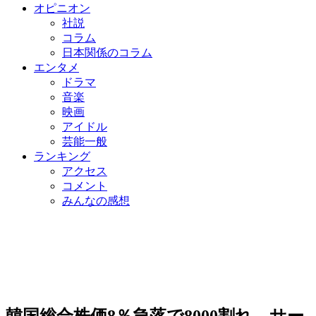
オピニオン
社説
コラム
日本関係のコラム
エンタメ
ドラマ
音楽
映画
アイドル
芸能一般
ランキング
アクセス
コメント
みんなの感想
韓国総合株価8％急落で8000割れ…サー