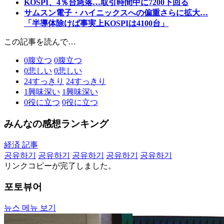
KOSPI、4％台急落…取引時間中に7200下回る
サムスン電子・ハイニックスへの偏重さらに拡大…
「半導体除けば事実上KOSPIは4100台」
この記事を読んで…
0
腹立つ
0
腹立つ
0
悲しい
0
悲しい
24
すっきり
24
すっきり
1
興味深い
1
興味深い
0
役に立つ
0
役に立つ
みんなの感想ランキング
経済 記事
공유하기
공유하기
공유하기
공유하기
공유하기
リンクコピーが完了しました。
포토뷰어
뉴스 메뉴 보기