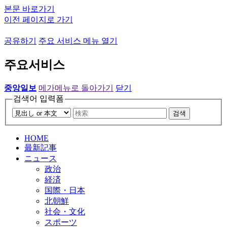
본문 바로가기
이전 페이지로 가기
공유하기
주요 서비스 메뉴 열기
주요서비스
중앙일보
메가메뉴로 돌아가기
닫기
검색어 입력폼
검색
HOME
最新記事
ニュース
政治
経済
国際・日本
北朝鮮
社会・文化
スポーツ