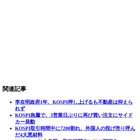
関連記事
李在明政府1年、KOSPI押し上げるも不動産は抑えら
れず
KOSPI急騰で、3営業日ぶりに再び買い注文にサイド
カー発動
KOSPI取引時間中に7200割れ、外国人の投げ売り呼ん
だ4大悪材料