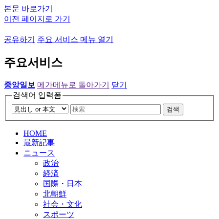
본문 바로가기
이전 페이지로 가기
공유하기
주요 서비스 메뉴 열기
주요서비스
중앙일보
메가메뉴로 돌아가기
닫기
검색어 입력폼
검색
HOME
最新記事
ニュース
政治
経済
国際・日本
北朝鮮
社会・文化
スポーツ