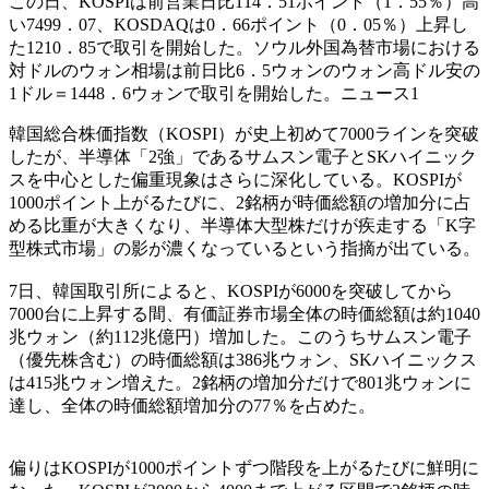
この日、KOSPIは前営業日比114．51ポイント（1．55％）高
い7499．07、KOSDAQは0．66ポイント（0．05％）上昇し
た1210．85で取引を開始した。ソウル外国為替市場における
対ドルのウォン相場は前日比6．5ウォンのウォン高ドル安の
1ドル＝1448．6ウォンで取引を開始した。ニュース1
韓国総合株価指数（KOSPI）が史上初めて7000ラインを突破
したが、半導体「2強」であるサムスン電子とSKハイニック
スを中心とした偏重現象はさらに深化している。KOSPIが
1000ポイント上がるたびに、2銘柄が時価総額の増加分に占
める比重が大きくなり、半導体大型株だけが疾走する「K字
型株式市場」の影が濃くなっているという指摘が出ている。
7日、韓国取引所によると、KOSPIが6000を突破してから
7000台に上昇する間、有価証券市場全体の時価総額は約1040
兆ウォン（約112兆億円）増加した。このうちサムスン電子
（優先株含む）の時価総額は386兆ウォン、SKハイニックス
は415兆ウォン増えた。2銘柄の増加分だけで801兆ウォンに
達し、全体の時価総額増加分の77％を占めた。
偏りはKOSPIが1000ポイントずつ階段を上がるたびに鮮明に