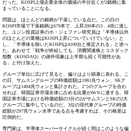
だった。KOSPI上場企業全体の価値の半分近くが2銘柄に集
まっていることになる。
問題は、ほとんどの銘柄が下落している点だ。この日の
KOSPI市場で下落銘柄は679本で、上昇200本の3．4倍に達し
た。ユジン投資証券のホ・ジェファン研究員は「半導体以外
のほとんどの業種はKOSPI上昇についていけていない」と
し、「半導体を除いたKOSPIは4100台と推定される」と述べ
た。あわせて「戦争が終結しても、消費関連株とコスダック
指数（KOSDAQ）の疎外現象は上半期も続く可能性があ
る」と付け加えた。
グループ単位に広げて見ると、偏りはより顕著に表れる。こ
の日、サムスングループの時価総額は1981兆ウォン、SKグ
ループは1404兆ウォンと集計された。2つのグループを合わ
せれば、韓国証券市場全体に占める比重が66％に達する。韓
国証券市場における時価総額の3分の2がサムスンとSKの2大
グループに集中しているのだ。3位の現代車グループの時価
総額が297兆ウォン水準である点を考慮すれば、その格差は
圧倒的だ。
専門家は、半導体スーパーサイクルが続く間はこのような偏