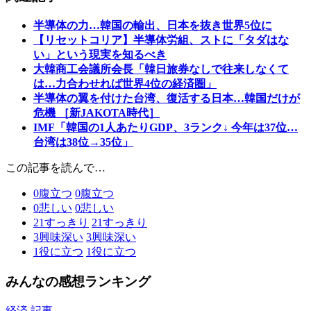
半導体の力…韓国の輸出、日本を抜き世界5位に
【リセットコリア】半導体労組、ストに「タダはな
い」という現実を知るべき
大韓商工会議所会長「韓日旅券なしで往来しなくて
は…力合わせれば世界4位の経済圏」
半導体の翼を付けた台湾、復活する日本…韓国だけが
危機 ［新JAKOTA時代］
IMF「韓国の1人あたりGDP、3ランク↓ 今年は37位…
台湾は38位→35位」
この記事を読んで…
0
腹立つ
0
腹立つ
0
悲しい
0
悲しい
21
すっきり
21
すっきり
3
興味深い
3
興味深い
1
役に立つ
1
役に立つ
みんなの感想ランキング
経済 記事