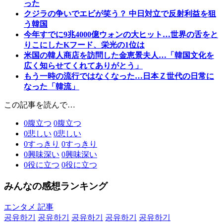
った
クジラの争いでエビが笑う？ 中日対立で反射利益を狙
う韓国
今年すでに9兆4000億ウォンの大ヒット…世界の舌をと
りこにしたKフード、栄光の1位は
米国の韓人商店を訪問した金恵景夫人…「韓国文化を
広く知らせてくれてありがとう」
もう一時の流行ではなくなった…日本Ｚ世代の日常に
なった「韓流」
この記事を読んで…
0
腹立つ
0
腹立つ
0
悲しい
0
悲しい
0
すっきり
0
すっきり
0
興味深い
0
興味深い
0
役に立つ
0
役に立つ
みんなの感想ランキング
エンタメ 記事
공유하기
공유하기
공유하기
공유하기
공유하기