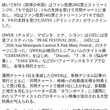
続いてBTS（防弾少年団）はファン投票2002票とストリーミ
ング0．7％で合計12．1％の支持を受けて月間チャートに進
出し、3位はファン投票1402票とストリーミング1％で合計
8．9％の支持を受けたDAY6（デイシックス）がランクイン
した。
QWER（チョダン、マゼンタ、ヒナ、シヨン）は23日には音
楽フェスティバル「PEAK FESTIVAL 2026」、24日には
「2026 Asia Motorsports Carnival X Park Music Festival」のステ
ージに立った。QWERは4枚目のミニアルバムのタイトル曲
『CEREMONY』をはじめ、『Discord』『T．B．H（悩み中
毒）』『FAKE IDOL』などのパフォーマンスをライブで公
開し、会場を熱狂させた。
週間チャート1位を達成したQWERは、単独デジタル記事の
発行とともに「月間チャート」候補への自動進出権を特典と
して受け取る。月間チャートで最終1位に上がれば、首都圏
と地方を含むエレベーター広告「タウンボード」に2週間に
わたりアーティストのプロモーション映像が送出される大型
特典が与えられる。