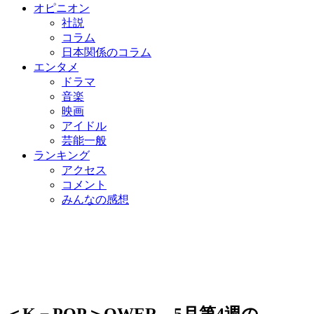
オピニオン
社説
コラム
日本関係のコラム
エンタメ
ドラマ
音楽
映画
アイドル
芸能一般
ランキング
アクセス
コメント
みんなの感想
＜K－POP＞QWER、5月第4週の