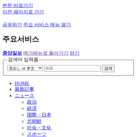
본문 바로가기
이전 페이지로 가기
공유하기
주요 서비스 메뉴 열기
주요서비스
중앙일보
메가메뉴로 돌아가기
닫기
검색어 입력폼
검색
HOME
最新記事
ニュース
政治
経済
国際・日本
北朝鮮
社会・文化
スポーツ