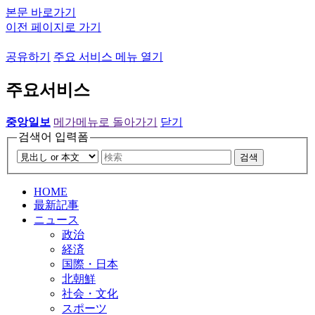
본문 바로가기
이전 페이지로 가기
공유하기
주요 서비스 메뉴 열기
주요서비스
중앙일보
메가메뉴로 돌아가기
닫기
검색어 입력폼
검색
HOME
最新記事
ニュース
政治
経済
国際・日本
北朝鮮
社会・文化
スポーツ