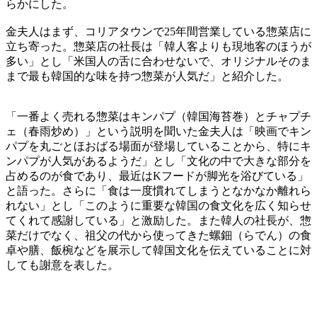
らかにした。
金夫人はまず、コリアタウンで25年間営業している惣菜店に
立ち寄った。惣菜店の社長は「韓人客よりも現地客のほうが
多い」とし「米国人の舌に合わせないで、オリジナルそのま
まで最も韓国的な味を持つ惣菜が人気だ」と紹介した。
「一番よく売れる惣菜はキンパプ（韓国海苔巻）とチャプチ
ェ（春雨炒め）」という説明を聞いた金夫人は「映画でキン
パプを丸ごとほおばる場面が登場していることから、特にキ
ンパプが人気があるようだ」とし「文化の中で大きな部分を
占めるのが食であり、最近はKフードが脚光を浴びている」
と語った。さらに「食は一度慣れてしまうとなかなか離れら
れない」とし「このように重要な韓国の食文化を広く知らせ
てくれて感謝している」と激励した。また韓人の社長が、惣
菜だけでなく、祖父の代から使ってきた螺鈿（らでん）の食
卓や膳、飯椀などを展示して韓国文化を伝えていることに対
しても謝意を表した。