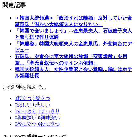
関連記事
＜韓国大統領選＞「政治すれば離婚」反対していた金
恵景氏「温かい大統領夫人になりたい」
「韓国で会いましょう」…金恵景夫人、石破佳子夫人
と飾り結び作り体験
「韓服姿」韓国大統領夫人の金恵景氏、外交舞台にデ
ビュー
石破氏、夕食会に李大統領の故郷「安東焼酎」を用
意…「李氏自叙伝へのサインも依頼」
韓国大統領夫人、女性企業家と会い激励…隣にはホテ
ル新羅社長
この記事を読んで…
3
腹立つ
3
腹立つ
0
悲しい
0
悲しい
1
すっきり
1
すっきり
0
興味深い
0
興味深い
0
役に立つ
0
役に立つ