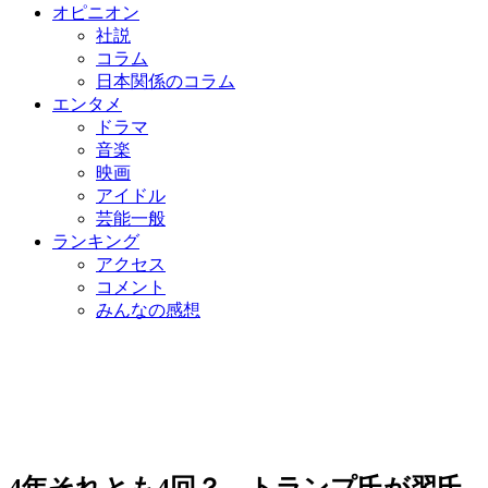
オピニオン
社説
コラム
日本関係のコラム
エンタメ
ドラマ
音楽
映画
アイドル
芸能一般
ランキング
アクセス
コメント
みんなの感想
4年それとも4回？ トランプ氏が習氏