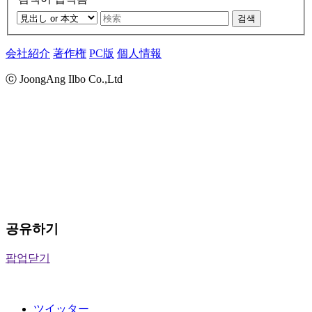
검색
会社紹介
著作権
PC版
個人情報
ⓒ JoongAng Ilbo Co.,Ltd
공유하기
팝업닫기
ツイッター