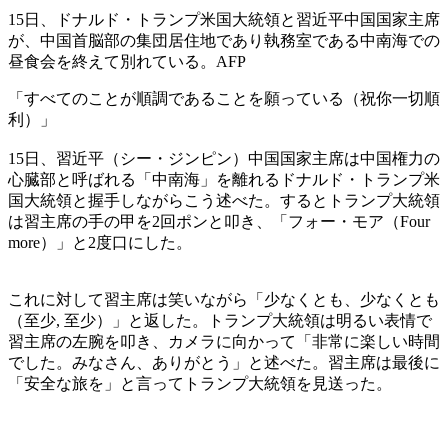
15日、ドナルド・トランプ米国大統領と習近平中国国家主席
が、中国首脳部の集団居住地であり執務室である中南海での
昼食会を終えて別れている。AFP
「すべてのことが順調であることを願っている（祝你一切順
利）」
15日、習近平（シー・ジンピン）中国国家主席は中国権力の
心臓部と呼ばれる「中南海」を離れるドナルド・トランプ米
国大統領と握手しながらこう述べた。するとトランプ大統領
は習主席の手の甲を2回ポンと叩き、「フォー・モア（Four
more）」と2度口にした。
これに対して習主席は笑いながら「少なくとも、少なくとも
（至少, 至少）」と返した。トランプ大統領は明るい表情で
習主席の左腕を叩き、カメラに向かって「非常に楽しい時間
でした。みなさん、ありがとう」と述べた。習主席は最後に
「安全な旅を」と言ってトランプ大統領を見送った。