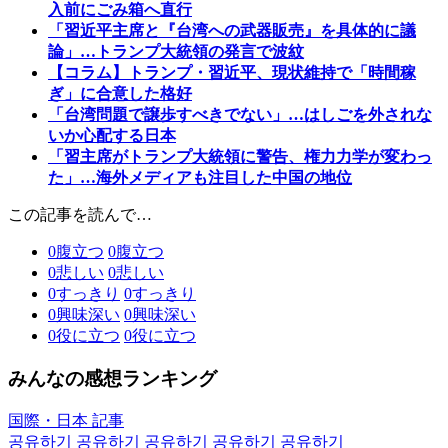
入前にごみ箱へ直行
「習近平主席と『台湾への武器販売』を具体的に議
論」…トランプ大統領の発言で波紋
【コラム】トランプ・習近平、現状維持で「時間稼
ぎ」に合意した格好
「台湾問題で譲歩すべきでない」…はしごを外されな
いか心配する日本
「習主席がトランプ大統領に警告、権力力学が変わっ
た」…海外メディアも注目した中国の地位
この記事を読んで…
0
腹立つ
0
腹立つ
0
悲しい
0
悲しい
0
すっきり
0
すっきり
0
興味深い
0
興味深い
0
役に立つ
0
役に立つ
みんなの感想ランキング
国際・日本 記事
공유하기
공유하기
공유하기
공유하기
공유하기