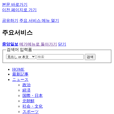
본문 바로가기
이전 페이지로 가기
공유하기
주요 서비스 메뉴 열기
주요서비스
중앙일보
메가메뉴로 돌아가기
닫기
검색어 입력폼
검색
HOME
最新記事
ニュース
政治
経済
国際・日本
北朝鮮
社会・文化
スポーツ