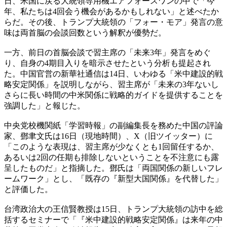
日、米国に戻る大統領専用機エアフォースワンの中で「今
年、私たちは4回会う機会があるかもしれない」と述べたか
らだ。その後、トランプ大統領の「フォー・モア」発言の意
味は両首脳の会談回数という解釈が優勢だ。
一方、前日の首脳会談で習主席の「未来3年」発言をめぐ
り、自身の4期目入りを暗示させたという分析も提起され
た。中国官営の新華社通信は14日、いわゆる「米中建設的戦
略安定関係」を説明しながら、習主席が「未来の3年ないし
さらに長い時間の中米関係に戦略的ガイドを提供することを
強調した」と報じた。
中央党校機関紙「学習時報」の副編集長を務めた中国の評論
家、鄧聿文氏は16日（現地時間）、X（旧ツイッター）に
「このような表現は、習主席が少なくとも1回留任するか、
あるいは2回の任期も排除しないということを不注意にも露
呈したものだ」と指摘した。鄧氏は「両国関係の新しいフレ
ームワーク」とし、「既存の『新型大国関係』を代替した」
と評価した。
台湾政治大の王信賢教授は15日、トランプ大統領の訪中を総
括するセミナーで「『米中建設的戦略安定関係』は来年の中