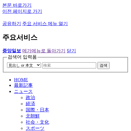
본문 바로가기
이전 페이지로 가기
공유하기
주요 서비스 메뉴 열기
주요서비스
중앙일보
메가메뉴로 돌아가기
닫기
검색어 입력폼
검색
HOME
最新記事
ニュース
政治
経済
国際・日本
北朝鮮
社会・文化
スポーツ