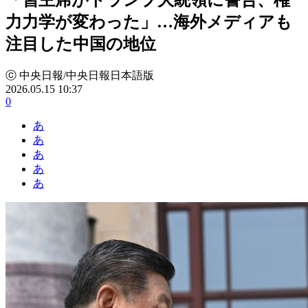
力力学が変わった」…海外メディアも
注目した中国の地位
ⓒ 中央日報/中央日報日本語版
2026.05.15 10:37
0
あ
あ
あ
あ
あ