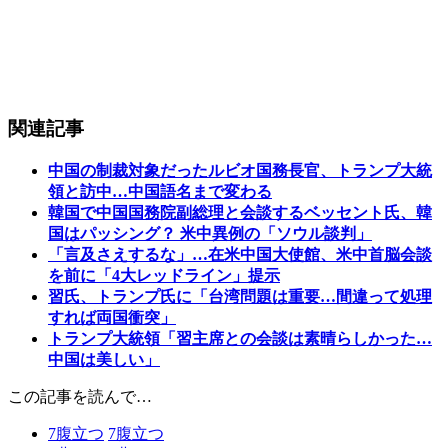
関連記事
中国の制裁対象だったルビオ国務長官、トランプ大統
領と訪中…中国語名まで変わる
韓国で中国国務院副総理と会談するベッセント氏、韓
国はパッシング？ 米中異例の「ソウル談判」
「言及さえするな」…在米中国大使館、米中首脳会談
を前に「4大レッドライン」提示
習氏、トランプ氏に「台湾問題は重要…間違って処理
すれば両国衝突」
トランプ大統領「習主席との会談は素晴らしかった…
中国は美しい」
この記事を読んで…
7
腹立つ
7
腹立つ