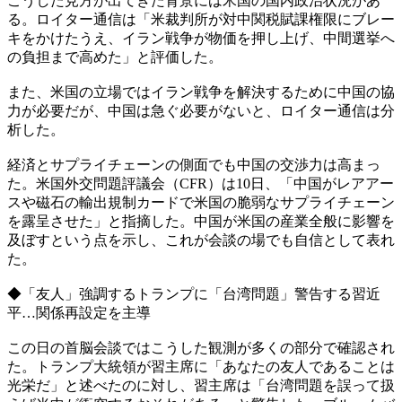
こうした見方が出てきた背景には米国の国内政治状況があ
る。ロイター通信は「米裁判所が対中関税賦課権限にブレー
キをかけたうえ、イラン戦争が物価を押し上げ、中間選挙へ
の負担まで高めた」と評価した。
また、米国の立場ではイラン戦争を解決するために中国の協
力が必要だが、中国は急ぐ必要がないと、ロイター通信は分
析した。
経済とサプライチェーンの側面でも中国の交渉力は高まっ
た。米国外交問題評議会（CFR）は10日、「中国がレアアー
スや磁石の輸出規制カードで米国の脆弱なサプライチェーン
を露呈させた」と指摘した。中国が米国の産業全般に影響を
及ぼすという点を示し、これが会談の場でも自信として表れ
た。
◆「友人」強調するトランプに「台湾問題」警告する習近
平…関係再設定を主導
この日の首脳会談ではこうした観測が多くの部分で確認され
た。トランプ大統領が習主席に「あなたの友人であることは
光栄だ」と述べたのに対し、習主席は「台湾問題を誤って扱