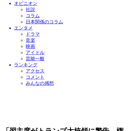
オピニオン
社説
コラム
日本関係のコラム
エンタメ
ドラマ
音楽
映画
アイドル
芸能一般
ランキング
アクセス
コメント
みんなの感想
「習主席がトランプ大統領に警告、権