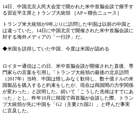
14日、中国北京人民大会堂で開かれた米中首脳会談で握手す
る習近平主席とトランプ大統領 ［AP＝聯合ニュース］
トランプ米大統領が9年ぶりに訪問した中国は以前の中国と
は違っていた。14日に中国北京で開催された米中首脳会談に
対する海外メディアの「一行評」だ。
◆米国を説得していた中国、今度は米国が認める
ロイター通信はこの日、米中首脳会談が開催された直後、専
門家らの言葉を引用し「トランプ大統領の最後の北京訪問
（2017年）当時、中国は惜しみなく歓待し、数十億ドルの米
国製品を購入すると約束をしたが、現在は両国間の力学関係
が変わった」と説明した。続いて「こうした兆候はすでにあ
った」とし、昨年10月に韓国で両首脳が会談した際、トラン
プ大統領が先に中国を「G2（主要2カ国2）」と呼んだ事実
に言及した。