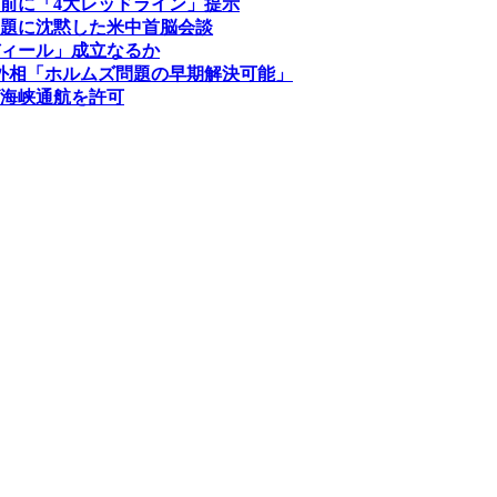
前に「4大レッドライン」提示
題に沈黙した米中首脳会談
ィール」成立なるか
外相「ホルムズ問題の早期解決可能」
海峡通航を許可