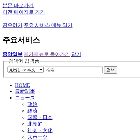
본문 바로가기
이전 페이지로 가기
공유하기
주요 서비스 메뉴 열기
주요서비스
중앙일보
메가메뉴로 돌아가기
닫기
검색어 입력폼
검색
HOME
最新記事
ニュース
政治
経済
国際・日本
北朝鮮
社会・文化
スポーツ