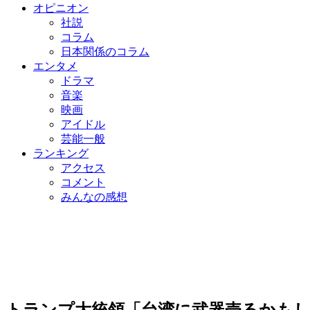
オピニオン
社説
コラム
日本関係のコラム
エンタメ
ドラマ
音楽
映画
アイドル
芸能一般
ランキング
アクセス
コメント
みんなの感想
トランプ大統領「台湾に武器売るかも