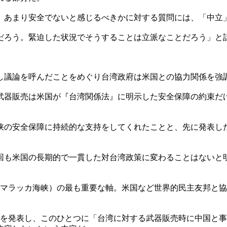
、あまり安全でないと感じるべきかに対する質問には、「中立
だろう。緊迫した状況でそうすることは立派なことだろう」と
し議論を呼んだことをめぐり台湾政府は米国との協力関係を強
の武器販売は米国が『台湾関係法』に明示した安全保障の約束だ
峡の安全保障に持続的な支持をしてくれたことと、先に発表し
回も米国の長期的で一貫した対台湾政策に変わることはないと
～マラッカ海峡）の最も重要な軸。米国など世界的民主友邦と
。
障」を発表し、このひとつに「台湾に対する武器販売時に中国と