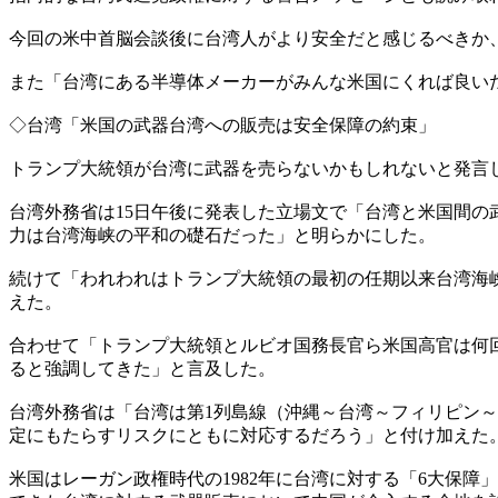
今回の米中首脳会談後に台湾人がより安全だと感じるべきか
また「台湾にある半導体メーカーがみんな米国にくれば良い
◇台湾「米国の武器台湾への販売は安全保障の約束」
トランプ大統領が台湾に武器を売らないかもしれないと発言
台湾外務省は15日午後に発表した立場文で「台湾と米国間
力は台湾海峡の平和の礎石だった」と明らかにした。
続けて「われわれはトランプ大統領の最初の任期以来台湾海
えた。
合わせて「トランプ大統領とルビオ国務長官ら米国高官は何
ると強調してきた」と言及した。
台湾外務省は「台湾は第1列島線（沖縄～台湾～フィリピン
定にもたらすリスクにともに対応するだろう」と付け加えた
米国はレーガン政権時代の1982年に台湾に対する「6大保