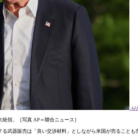
사
統領。［写真 AP＝聯合ニュース］
する武器販売は「良い交渉材料」としながら米国が売ることも