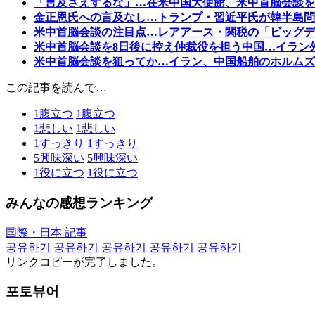
「言及さえするな」…在米中国大使館、米中首脳会談を
金正恩氏への言及なし…トランプ・習近平氏が韓半島問
米中首脳会談の注目点…レアアース・関税の「ビッグデ
米中首脳会談を8日後に控え仲裁役を担う中国…イラン
米中首脳会談を狙ってか…イラン、中国船舶のホルムズ
この記事を読んで…
1
腹立つ
1
腹立つ
1
悲しい
1
悲しい
1
すっきり
1
すっきり
5
興味深い
5
興味深い
1
役に立つ
1
役に立つ
みんなの感想ランキング
国際・日本 記事
공유하기
공유하기
공유하기
공유하기
공유하기
リンクコピーが完了しました。
포토뷰어