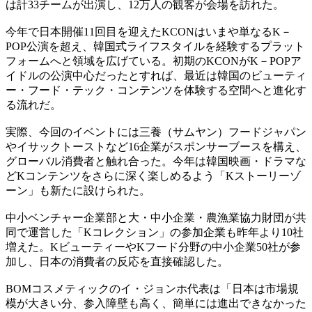
は計33チームが出演し、12万人の観客が会場を訪れた。
今年で日本開催11回目を迎えたKCONはいまや単なるK－
POP公演を超え、韓国式ライフスタイルを経験するプラット
フォームへと領域を広げている。初期のKCONがK－POPア
イドルの公演中心だったとすれば、最近は韓国のビューティ
ー・フード・テック・コンテンツを体験する空間へと進化す
る流れだ。
実際、今回のイベントには三養（サムヤン）フードジャパン
やイサックトーストなど16企業がスポンサーブースを構え、
グローバル消費者と触れ合った。今年は韓国映画・ドラマな
どKコンテンツをさらに深く楽しめるよう「Kストーリーゾ
ーン」も新たに設けられた。
中小ベンチャー企業部と大・中小企業・農漁業協力財団が共
同で運営した「Kコレクション」の参加企業も昨年より10社
増えた。KビューティーやKフード分野の中小企業50社が参
加し、日本の消費者の反応を直接確認した。
BOMコスメティックのイ・ジョンホ代表は「日本は市場規
模が大きい分、参入障壁も高く、簡単には進出できなかった