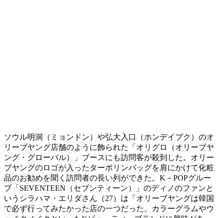
ソウル明洞（ミョンドン）や弘大入口（ホンデイプク）のオ
リーブヤング店舗のように飾られた「オリグロ（オリーブヤ
ング・グローバル）」ブースにも訪問客が殺到した。オリー
ブヤングのロゴが入ったターポリンバッグを肩にかけて化粧
品のお勧めを聞く訪問者の長い列ができた。K－POPグルー
プ「SEVENTEEN（セブンティーン）」のディノのファンと
いうシラハマ・エリダさん（27）は「オリーブヤングは韓国
で必ず行ってみたかった店の一つだった。カラーグラムやウ