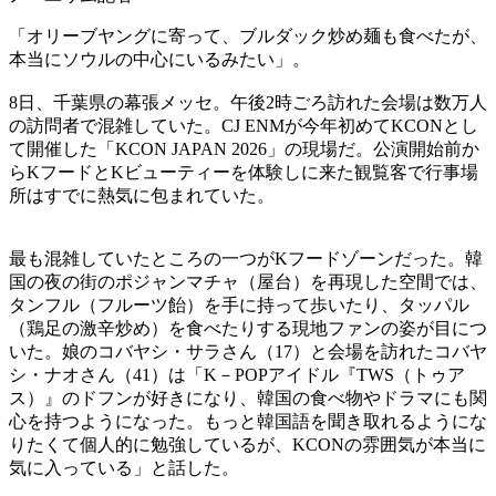
「オリーブヤングに寄って、ブルダック炒め麺も食べたが、
本当にソウルの中心にいるみたい」。
8日、千葉県の幕張メッセ。午後2時ごろ訪れた会場は数万人
の訪問者で混雑していた。CJ ENMが今年初めてKCONとし
て開催した「KCON JAPAN 2026」の現場だ。公演開始前か
らKフードとKビューティーを体験しに来た観覧客で行事場
所はすでに熱気に包まれていた。
最も混雑していたところの一つがKフードゾーンだった。韓
国の夜の街のポジャンマチャ（屋台）を再現した空間では、
タンフル（フルーツ飴）を手に持って歩いたり、タッパル
（鶏足の激辛炒め）を食べたりする現地ファンの姿が目につ
いた。娘のコバヤシ・サラさん（17）と会場を訪れたコバヤ
シ・ナオさん（41）は「K－POPアイドル『TWS（トゥア
ス）』のドフンが好きになり、韓国の食べ物やドラマにも関
心を持つようになった。もっと韓国語を聞き取れるようにな
りたくて個人的に勉強しているが、KCONの雰囲気が本当に
気に入っている」と話した。