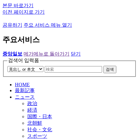
본문 바로가기
이전 페이지로 가기
공유하기
주요 서비스 메뉴 열기
주요서비스
중앙일보
메가메뉴로 돌아가기
닫기
검색어 입력폼
검색
HOME
最新記事
ニュース
政治
経済
国際・日本
北朝鮮
社会・文化
スポーツ