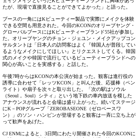
ェイクメイクといったKビューティーブランドに興味があっ
たが、現場で直接見ることができてよかった」と語った。
ブースの一角にはKビューティー製品で実際にメイクを体験
できる空間も用意された。今回のKCONのオリーブヤング・
グローバルブースにはKビューティーブランド55社が参加し
た。オリーブヤングのチョン・ジェユン・メイクアップコン
サルタントは「日本人の訪問客はよく『韓国人が普段してい
るようなメイクにしてほしい』とリクエストしてくる。韓国
式のメイクや韓国で流行しているビューティーブランドへの
関心が高いことを実感する」と話した。
午後7時からはKCONの本公演が始まった。観客は進行役の
誘導に合わせて「レッツKCON」と叫んだ後、応援棒（ペン
ライト）や扇子を次々と取り出した。「次の駅はソウル
（Seoul， Soul）シティ」という地下鉄の車内放送を模した
アナウンスが流れると会場は盛り上がった。続いてステージ
にK－POPグループ「ZEROBASEONE（ゼロベースワ
ン）」のソン・ハンビンが登場すると観客は一斉に立ち上が
って歓声をあげた。
CJ ENMによると、3日間にわたり開催された今回のKCONに