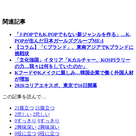
関連記事
「J-POPでもK-POPでもない新ジャンルを作る」…K-
POPが生んだ日本ガールズグループME:I
【コラム】「Cブランド」、東南アジアでKブランドに
挑戦状
「文化強国」イタリア「Kカルチャー、KOSPIラリー
の力…我々は何をしていたのか」
KフードやKメイクに親しみ…韓国企業で働く外国人材
が増加
2026コリアエキスポ、東京で16日開幕
この記事を読んで…
21
腹立つ
21
腹立つ
2
悲しい
2
悲しい
0
すっきり
0
すっきり
2
興味深い
2
興味深い
0
役に立つ
0
役に立つ