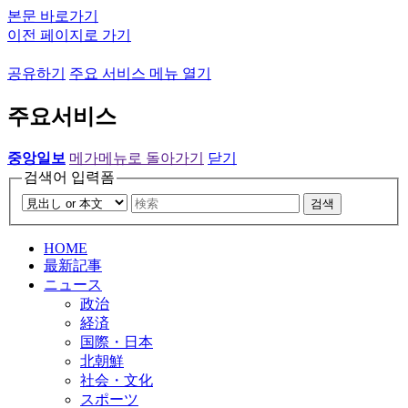
본문 바로가기
이전 페이지로 가기
공유하기
주요 서비스 메뉴 열기
주요서비스
중앙일보
메가메뉴로 돌아가기
닫기
검색어 입력폼
검색
HOME
最新記事
ニュース
政治
経済
国際・日本
北朝鮮
社会・文化
スポーツ