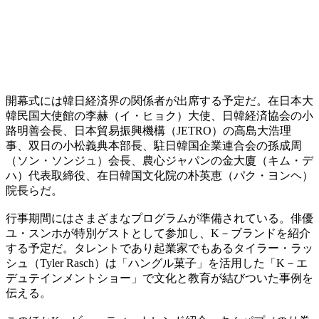
開幕式には韓日経済界の関係者が出席する予定だ。在日本大
韓民国大使館の李赫（イ・ヒョク）大使、日韓経済協会の小
路明善会長、日本貿易振興機構（JETRO）の高島大浩理
事、双日の小松義典本部長、駐日韓国企業連合会の孫成周
（ソン・ソンジュ）会長、農心ジャパンの金大廈（キム・デ
ハ）代表取締役、在日韓国文化院の朴英恵（パク・ヨンヘ）
院長らだ。
行事期間にはさまざまなプログラムが準備されている。俳優
ユ・スンホが特別ゲストとして参加し、K－ブランドを紹介
する予定だ。タレントであり起業家でもあるタイラー・ラッ
シュ（Tyler Rasch）は「ハングル菓子」を活用した「K－エ
デュテインメントショー」で文化と教育が結びついた事例を
伝える。