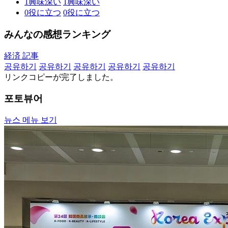
1
興味深い
1
興味深い
0
役に立つ
0
役に立つ
みんなの感想ランキング
経済 記事
공유하기
공유하기
공유하기
공유하기
공유하기
リンクコピーが完了しました。
포토뷰어
뉴스 메뉴 보기