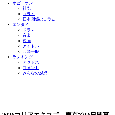
オピニオン
社説
コラム
日本関係のコラム
エンタメ
ドラマ
音楽
映画
アイドル
芸能一般
ランキング
アクセス
コメント
みんなの感想
2026コリアエキスポ、東京で16日開幕