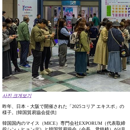
사진 크게보기
昨年、日本・大阪で開催された「2025コリア エキスポ」の
様子。[韓国貿易協会提供]
韓国国内のマイス（MICE）専門会社EXPORUM（代表取締
役シン・ヒョンデ）と韓国貿易協会（会長、尹鎮植）が4月