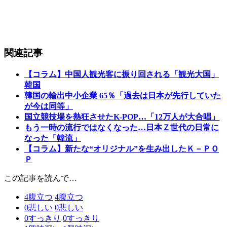
関連記事
【コラム】中国人観光客に振り回される「観光大国」
韓国
韓国の輸出中小企業 65％「過去は日本が先行していた
が今は同等」
国立競技場を熱狂させたK-POP…「12万人が大合唱」
もう一時の流行ではなくなった…日本Ｚ世代の日常に
なった「韓流」
【コラム】新たな“オリジナル”を生み出したＫ－ＰＯ
Ｐ
この記事を読んで…
4
腹立つ
4
腹立つ
0
悲しい
0
悲しい
0
すっきり
0
すっきり