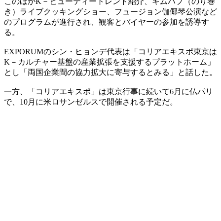
このほかK－ビューティートレンド紹介、キムパプ（のり巻
き）ライブクッキングショー、フュージョン伽倻琴公演など
のプログラムが進行され、観客とバイヤーの参加を誘導す
る。
EXPORUMのシン・ヒョンデ代表は「コリアエキスポ東京は
K－カルチャー基盤の産業拡張を支援するプラットホーム」
とし「両国企業間の協力拡大に寄与するとみる」と話した。
一方、「コリアエキスポ」は東京行事に続いて6月に仏パリ
で、10月に米ロサンゼルスで開催される予定だ。