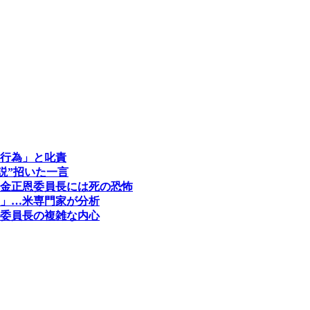
行為」と叱責
説”招いた一言
金正恩委員長には死の恐怖
」…米専門家が分析
委員長の複雑な内心