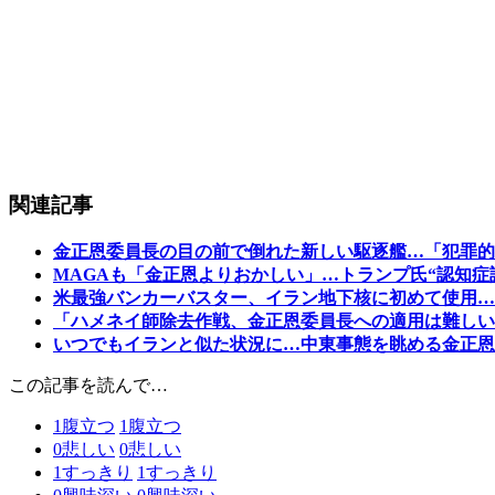
関連記事
金正恩委員長の目の前で倒れた新しい駆逐艦…「犯罪的
MAGAも「金正恩よりおかしい」…トランプ氏“認知症
米最強バンカーバスター、イラン地下核に初めて使用…
「ハメネイ師除去作戦、金正恩委員長への適用は難しい
いつでもイランと似た状況に…中東事態を眺める金正恩
この記事を読んで…
1
腹立つ
1
腹立つ
0
悲しい
0
悲しい
1
すっきり
1
すっきり