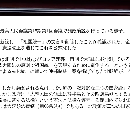
、最高人民会議第15期第1回会議で施政演説を行っている様子。
新設し、「祖国統一」の文言を削除したことが確認された。金正
、憲法改正を通じてこれを公式化した。
域は北側で中国およびロシア連邦、南側で大韓民国と接してい
族大団結の原則で祖国統一を実現するために闘争する」という
による赤化統一に続いて連邦制統一案を掲げてきた北朝鮮が、
。しかし懸念される点は、北朝鮮の「敵対的な二つの国家論」
しかし政府は「大韓民国の領土は韓半島とその附属島嶼とする
発展に関する法律）という憲法と法律を遵守する範囲内で対北
は大統領の責務（第66条3項）でもある。北朝鮮が二つの国