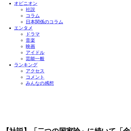
オピニオン
社説
コラム
日本関係のコラム
エンタメ
ドラマ
音楽
映画
アイドル
芸能一般
ランキング
アクセス
コメント
みんなの感想
【社説】「二つの国家論」に続いて「金