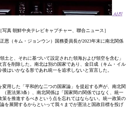
사진
［写真 朝鮮中央テレビキャプチャー、聯合ニュース］
恩（キム・ジョンウン）国務委員長が2023年末に南北関係
る領土と、それに基づいて設定された領海および領空を含む」
文言を削除した。南北は別の国家であり、金日成（キム・イル
今後はいかなる形であれ統一を追求しないと宣言した。
を変用した「平和的な二つの国家論」を提起する声が、南北関
」（憲法第3条）、南北関係は「国家間の関係ではなく、統一
政策を推進するべきという点を忘れてはならない。統一政策の
家論を展開するからといって我々までが憲法と国政目標を投げ