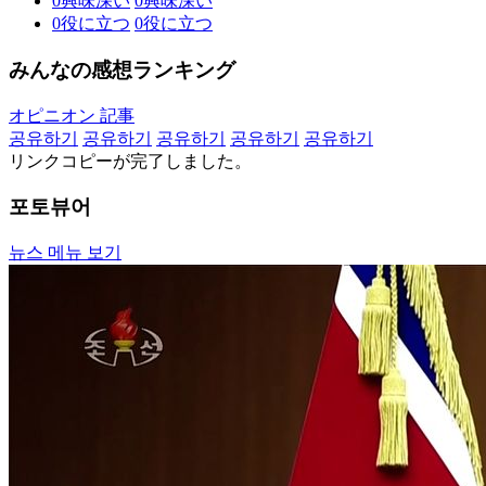
0
興味深い
0
興味深い
0
役に立つ
0
役に立つ
みんなの感想ランキング
オピニオン 記事
공유하기
공유하기
공유하기
공유하기
공유하기
リンクコピーが完了しました。
포토뷰어
뉴스 메뉴 보기