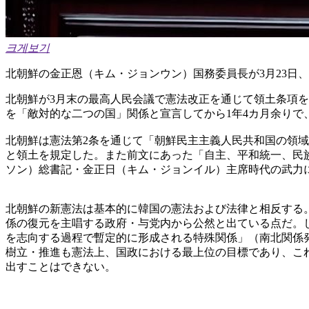
크게보기
北朝鮮の金正恩（キム・ジョンウン）国務委員長が3月23日
北朝鮮が3月末の最高人民会議で憲法改正を通じて領土条項を
を「敵対的な二つの国」関係と宣言してから1年4カ月余りで
北朝鮮は憲法第2条を通じて「朝鮮民主主義人民共和国の領
と領土を規定した。また前文にあった「自主、平和統一、民
ソン）総書記・金正日（キム・ジョンイル）主席時代の武力
北朝鮮の新憲法は基本的に韓国の憲法および法律と相反する
係の復元を主唱する政府・与党内から公然と出ている点だ。
を志向する過程で暫定的に形成される特殊関係」（南北関係
樹立・推進も憲法上、国政における最上位の目標であり、これ
出すことはできない。