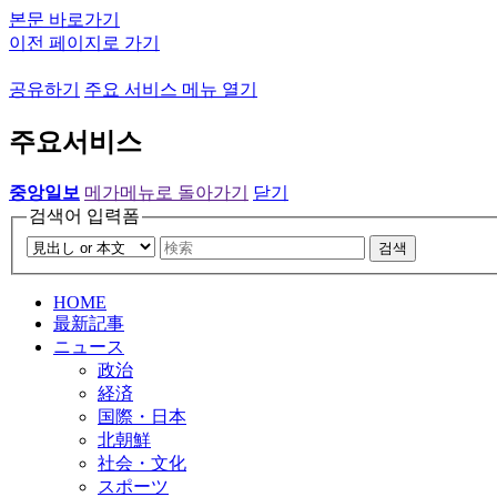
본문 바로가기
이전 페이지로 가기
공유하기
주요 서비스 메뉴 열기
주요서비스
중앙일보
메가메뉴로 돌아가기
닫기
검색어 입력폼
검색
HOME
最新記事
ニュース
政治
経済
国際・日本
北朝鮮
社会・文化
スポーツ