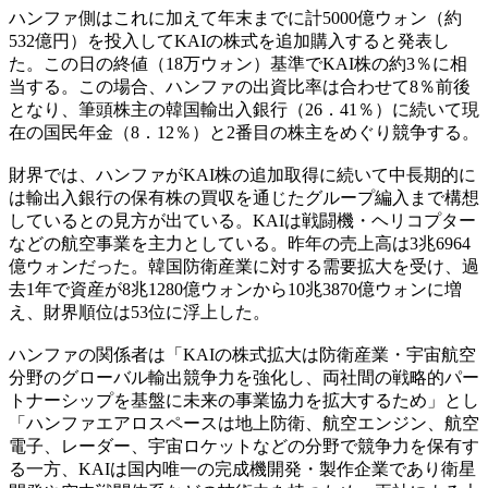
ハンファ側はこれに加えて年末までに計5000億ウォン（約
532億円）を投入してKAIの株式を追加購入すると発表し
た。この日の終値（18万ウォン）基準でKAI株の約3％に相
当する。この場合、ハンファの出資比率は合わせて8％前後
となり、筆頭株主の韓国輸出入銀行（26．41％）に続いて現
在の国民年金（8．12％）と2番目の株主をめぐり競争する。
財界では、ハンファがKAI株の追加取得に続いて中長期的に
は輸出入銀行の保有株の買収を通じたグループ編入まで構想
しているとの見方が出ている。KAIは戦闘機・ヘリコプター
などの航空事業を主力としている。昨年の売上高は3兆6964
億ウォンだった。韓国防衛産業に対する需要拡大を受け、過
去1年で資産が8兆1280億ウォンから10兆3870億ウォンに増
え、財界順位は53位に浮上した。
ハンファの関係者は「KAIの株式拡大は防衛産業・宇宙航空
分野のグローバル輸出競争力を強化し、両社間の戦略的パー
トナーシップを基盤に未来の事業協力を拡大するため」とし
「ハンファエアロスペースは地上防衛、航空エンジン、航空
電子、レーダー、宇宙ロケットなどの分野で競争力を保有す
る一方、KAIは国内唯一の完成機開発・製作企業であり衛星