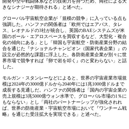
開発や空中戦闘体系などの技術力を持つため、両社による大
きなシナジーが期待される」と述べた。
グローバル宇宙航空企業が「規模の競争」に入っている点も
強調した。ハンファの関係者は「欧州ではエアバス、タレ
ス、レオナルドの3社が統合し、英国のBAEシステムズが米
国のボール・エアロスペースを買収するなど、大型化・複合
化の傾向にある」とし「韓国も宇宙航空・防衛産業分野の結
合を通じた『ナショナルチャンピオン（国家代表企業）』の
設立が必然的な課題に浮上した。各防衛産業企業が別々に世
界市場で競争すれば『卵で岩を叩く』のと変わらない」と話
した。
モルガン・スタンレーなどによると、世界の宇宙産業市場規
模は2024年の3000億ドルから2040年には1兆1000億ドルまで
成長する見通しだ。ハンファの関係者は「国内の宇宙企業の
売上規模は3兆5000億ウォン水準で、グローバル市場の1％に
もならない」とし「両社のパートナーシップが強化されれ
ば、世界の防衛産業・宇宙航空市場において『ワンチーム戦
略』を通じた受注拡大を実現できる」と述べた。