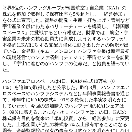
財界5位のハンファグループが韓国航空宇宙産業（KAI）の
株式を追加で取得して保有比率を5％超とし、「経営参加」
を公式に宣言した。衛星の開発・生産・打ち上げ・管制など
宇宙産業全般にわたるバリューチェーンを構築し、「韓国版
スペースX」に挑戦するという構想だ。財界では、航空・宇
宙産業を未来の核心動員力に育成しようとするハンファが、
本格的にKAIに対する支配力強化に動き出したとの解釈が出
ている。金昇淵（キム・スンヨン）ハンファ会長は新年最初
の現場経営でハンファ済州（チェジュ）宇宙センターを訪問
し、「宇宙に進むのがハンファの使命だ」と抱負を語ってい
た。
ハンファエアロスペースは4日、KAIの株式10万株（0．
1％）を追加で取得したと公示した。昨年3月、ハンファエア
ロスペースやハンファシステムなどは年間事業報告書を通じ
て、昨年中にKAIの株式4．99％を確保した事実を明らかに
していたが、今回の追加購入でハンファ側のKAIシェアは
5．09％に増えることになった。ハンファはこの日、KAIの
株式保有目的を従来の「単純投資」から「経営参加」に変更
した。上場企業が他社の株式を5％以上保有することになる
場合、金融監督院に保有の事実や目的などを明らかにしなけ