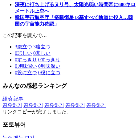
深夜に打ち上げるヌリ号、太陽光弱い時間帯に600キロ
メートル上空へ
韓国宇宙航空庁「搭載衛星13基すべて軌道に投入…韓
国の宇宙能力確認」
この記事を読んで…
3
腹立つ
3
腹立つ
0
悲しい
0
悲しい
0
すっきり
0
すっきり
0
興味深い
0
興味深い
0
役に立つ
0
役に立つ
みんなの感想ランキング
経済 記事
공유하기
공유하기
공유하기
공유하기
공유하기
リンクコピーが完了しました。
포토뷰어
뉴스 메뉴 보기