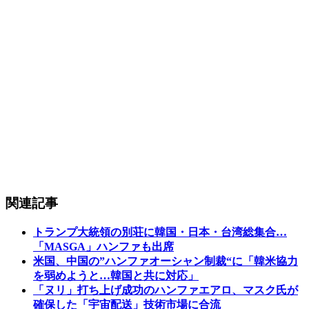
関連記事
トランプ大統領の別荘に韓国・日本・台湾総集合…
「MASGA」ハンファも出席
米国、中国の”ハンファオーシャン制裁“に「韓米協力
を弱めようと…韓国と共に対応」
「ヌリ」打ち上げ成功のハンファエアロ、マスク氏が
確保した「宇宙配送」技術市場に合流