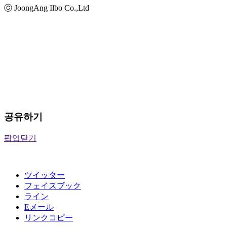
ⓒ JoongAng Ilbo Co.,Ltd
공유하기
팝업닫기
ツイッター
フェイスブック
ライン
Eメール
リンクコピー