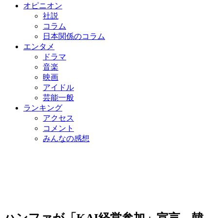
オピニオン
社説
コラム
日本関係のコラム
エンタメ
ドラマ
音楽
映画
アイドル
芸能一般
ランキング
アクセス
コメント
みんなの感想
ハンファが「KAI経営参加」宣言…韓