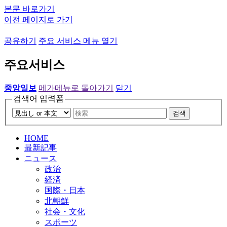
본문 바로가기
이전 페이지로 가기
공유하기
주요 서비스 메뉴 열기
주요서비스
중앙일보
메가메뉴로 돌아가기
닫기
검색어 입력폼
검색
HOME
最新記事
ニュース
政治
経済
国際・日本
北朝鮮
社会・文化
スポーツ