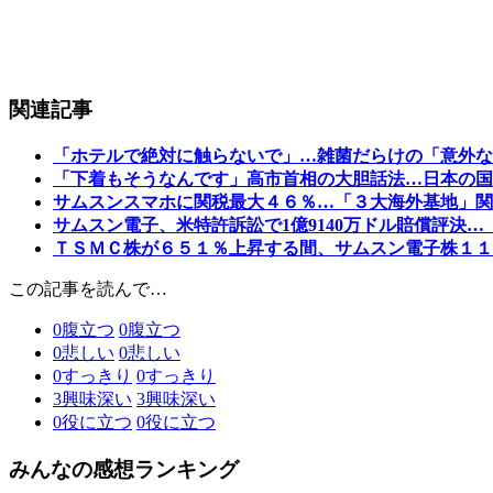
関連記事
「ホテルで絶対に触らないで」…雑菌だらけの「意外な
「下着もそうなんです」高市首相の大胆話法…日本の国
サムスンスマホに関税最大４６％…「３大海外基地」関
サムスン電子、米特許訴訟で1億9140万ドル賠償評決
ＴＳＭＣ株が６５１％上昇する間、サムスン電子株１１
この記事を読んで…
0
腹立つ
0
腹立つ
0
悲しい
0
悲しい
0
すっきり
0
すっきり
3
興味深い
3
興味深い
0
役に立つ
0
役に立つ
みんなの感想ランキング