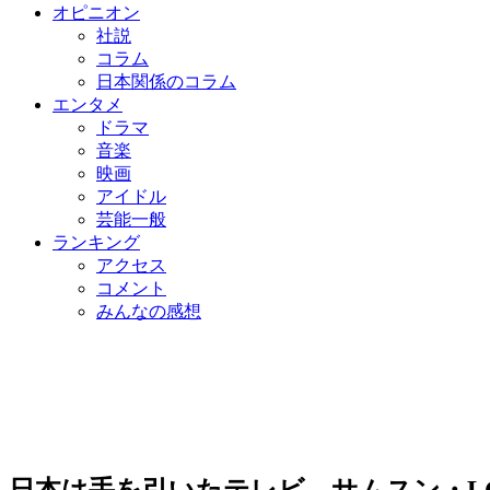
オピニオン
社説
コラム
日本関係のコラム
エンタメ
ドラマ
音楽
映画
アイドル
芸能一般
ランキング
アクセス
コメント
みんなの感想
日本は手を引いたテレビ…サムスン・L