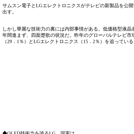
サムスン電子とLGエレクトロニクスがテレビの新製品を公開
出す。
しかし華麗な技術力の裏には内部事情がある。低価格型液晶表
年間進まず、四面楚歌の状況だ。昨年のグローバルテレビ市場
（29．1％）とLGエレクトロニクス（15．2％）を追って
◆OLED技術力を誇るLG、現実は