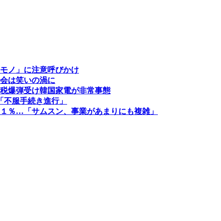
モノ」に注意呼びかけ
会は笑いの渦に
税爆弾受け韓国家電が非常事態
…「不服手続き進行」
１％…「サムスン、事業があまりにも複雑」