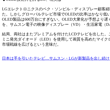
LGエレクトロニクスのペク・ソンピル・ディスプレー顧客経
た。しかしグローバルテレビ市場でOLEDの比率はかなり低
OLED製品は600万台にすぎない。OLED大衆化が予想より
を、サムスン電子の映像ディスプレー（VD）・生活家電（DA
結局、両社はまたプレミアムを付けたLCDテレビを出した。
ミニ発光ダイオード（LED）を使用して画質を高めたマイクロ
市場戦線を広げるという意味だ。
日本は手を引いたテレビ…サムスン・LGが新製品を出し続け