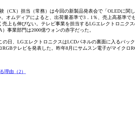
験（CX）担当（常務）は今回の新製品発表会で「OLEDに関
い。オムディアによると、出荷量基準で3．1％、売上高基準でも
遅く売上も伸びない。テレビ事業を担当するLGエレクトロニクスの
）事業部門は2000億ウォンの赤字だった。
この日、LGエレクトロニクスはLCDパネルの裏面に入るバッ
RGBテレビを発表した。昨年8月にサムスン電子がマイクロR
る理由（2）