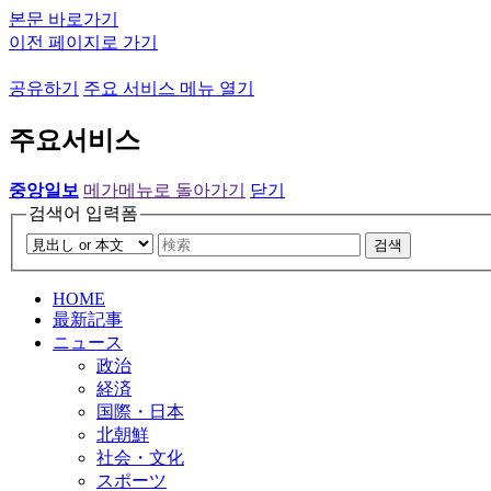
본문 바로가기
이전 페이지로 가기
공유하기
주요 서비스 메뉴 열기
주요서비스
중앙일보
메가메뉴로 돌아가기
닫기
검색어 입력폼
검색
HOME
最新記事
ニュース
政治
経済
国際・日本
北朝鮮
社会・文化
スポーツ