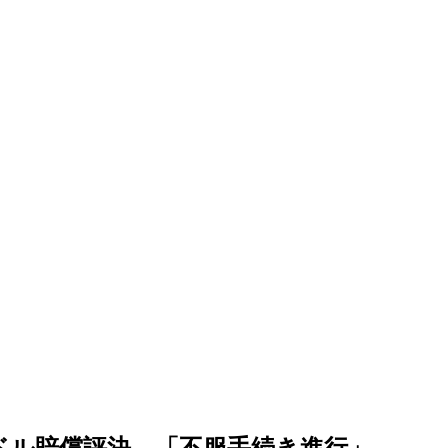
万ドル賠償評決…「不服手続き進行」