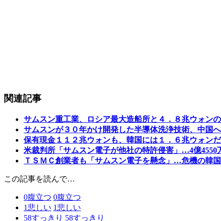
関連記事
サムスン重工業、ロシア最大造船所と４．８兆ウォンの
サムスンが３０年かけ開発した半導体洗浄技術、中国へ
保有現金１１２兆ウォンも、韓国には１．６兆ウォンだ
米裁判所「サムスン電子が他社の特許侵害」…4億455
ＴＳＭＣ創業者も「サムスン電子を懸念」…危機の韓国
この記事を読んで…
0
腹立つ
0
腹立つ
1
悲しい
1
悲しい
58
すっきり
58
すっきり