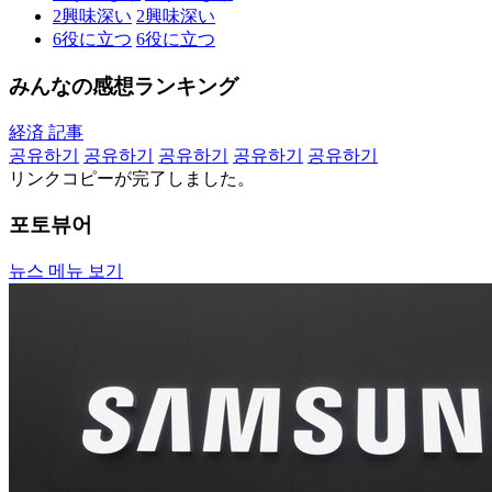
2
興味深い
2
興味深い
6
役に立つ
6
役に立つ
みんなの感想ランキング
経済 記事
공유하기
공유하기
공유하기
공유하기
공유하기
リンクコピーが完了しました。
포토뷰어
뉴스 메뉴 보기