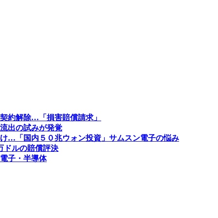
契約解除…「損害賠償請求」
流出の試みが発覚
け…「国内５０兆ウォン投資」サムスン電子の悩み
0万ドルの賠償評決
電子・半導体