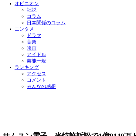
オピニオン
社説
コラム
日本関係のコラム
エンタメ
ドラマ
音楽
映画
アイドル
芸能一般
ランキング
アクセス
コメント
みんなの感想
サムスン電子、米特許訴訟で1億9140