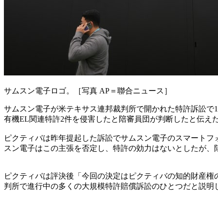
サムスン電子ロゴ。［写真 AP＝聯合ニュース］
サムスン電子が米テキサス連邦裁判所で開かれた特許訴訟で1億
有機EL関連特許2件を侵害したと陪審員団が判断したと伝え
ピクティバは昨年提起した訴訟でサムスン電子のスマートフ
スン電子はこの主張を否定し、特許の効力はないとしたが、
ピクティバは評決後「今回の決定はピクティバの知的財産権
判所で進行中の多くの大規模特許賠償訴訟のひとつだと説明