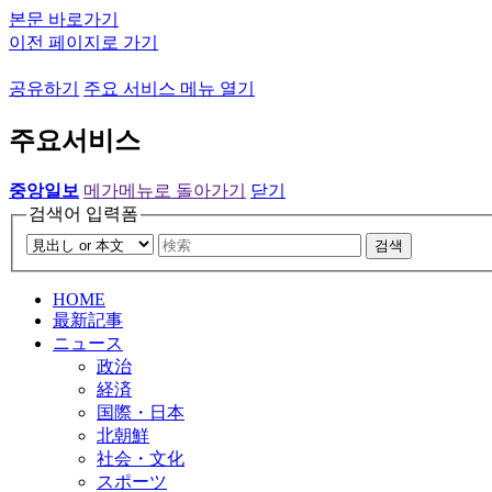
본문 바로가기
이전 페이지로 가기
공유하기
주요 서비스 메뉴 열기
주요서비스
중앙일보
메가메뉴로 돌아가기
닫기
검색어 입력폼
검색
HOME
最新記事
ニュース
政治
経済
国際・日本
北朝鮮
社会・文化
スポーツ