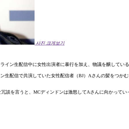
사진 크게보기
ンライン生配信中に女性出演者に暴行を加え、物議を醸してい
イン生配信で共演していた女性配信者（BJ）Aさんの髪をつか
な冗談を言うと、MCディンドンは激怒してAさんに向かってい