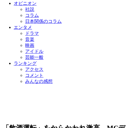
オピニオン
社説
コラム
日本関係のコラム
エンタメ
ドラマ
音楽
映画
アイドル
芸能一般
ランキング
アクセス
コメント
みんなの感想
「飲酒運転」をからかわれ激高…MCデ