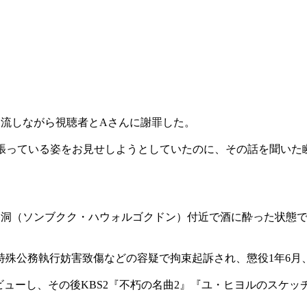
を流しながら視聴者とAさんに謝罪した。
頑張っている姿をお見せしようとしていたのに、その話を聞いた
。
月谷洞（ソンブクク・ハウォルゴクドン）付近で酒に酔った状態
殊公務執行妨害致傷などの容疑で拘束起訴され、懲役1年6月
てデビューし、その後KBS2『不朽の名曲2』『ユ・ヒヨルのスケ