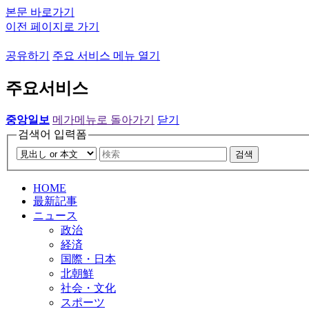
본문 바로가기
이전 페이지로 가기
공유하기
주요 서비스 메뉴 열기
주요서비스
중앙일보
메가메뉴로 돌아가기
닫기
검색어 입력폼
검색
HOME
最新記事
ニュース
政治
経済
国際・日本
北朝鮮
社会・文化
スポーツ