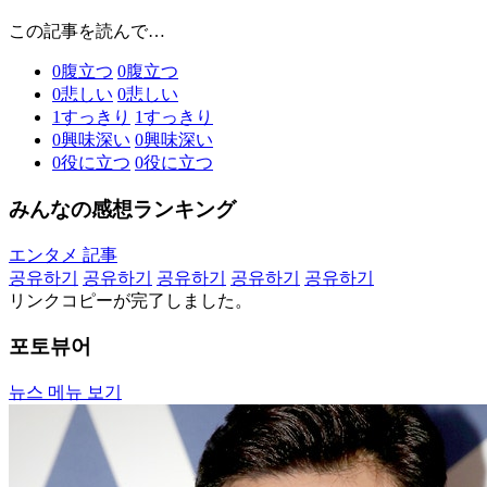
この記事を読んで…
0
腹立つ
0
腹立つ
0
悲しい
0
悲しい
1
すっきり
1
すっきり
0
興味深い
0
興味深い
0
役に立つ
0
役に立つ
みんなの感想ランキング
エンタメ 記事
공유하기
공유하기
공유하기
공유하기
공유하기
リンクコピーが完了しました。
포토뷰어
뉴스 메뉴 보기