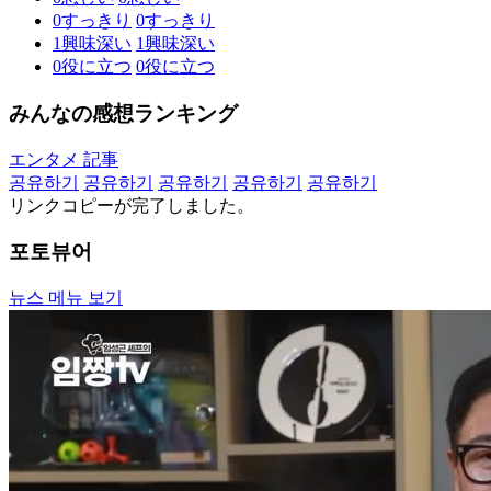
0
すっきり
0
すっきり
1
興味深い
1
興味深い
0
役に立つ
0
役に立つ
みんなの感想ランキング
エンタメ 記事
공유하기
공유하기
공유하기
공유하기
공유하기
リンクコピーが完了しました。
포토뷰어
뉴스 메뉴 보기