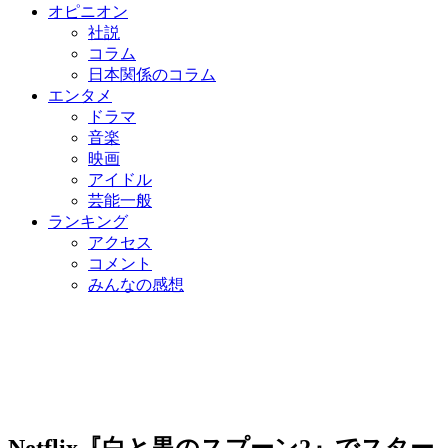
オピニオン
社説
コラム
日本関係のコラム
エンタメ
ドラマ
音楽
映画
アイドル
芸能一般
ランキング
アクセス
コメント
みんなの感想
Netflix『白と黒のスプーン2』でスター