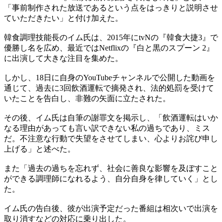
「事前制作された放送であるという点をはっきりと説明させ
ていただきたい」と付け加えた。
韓食調理技能長のイム氏は、2015年にtvNの『韓食大捷3』で
優勝し名を広め、最近ではNetflixの『白と黒のスプーン 2』
に出演して大きな注目を集めた。
しかし、18日に自身のYouTubeチャンネルで公開した動画を
通じて、過去に3回飲酒運転で摘発され、法的処罰を受けて
いたことを告白し、非難の矢面に立たされた。
その後、イム氏は自筆の謝罪文を掲示し、「飲酒運転はいか
なる理由があっても言い訳できない私の過ちであり、ミス
だ。不注意な行動で失望をさせてしまい、心よりお詫び申し
上げる」と述べた。
また「過去の過ちを忘れず、社会に善良な影響を及ぼすこと
ができる調理師になれるよう、自分自身を律していく」とし
た。
イム氏の告白後、彼が出演予定だった番組は相次いで出演を
取り消すなどの対応に乗り出した。