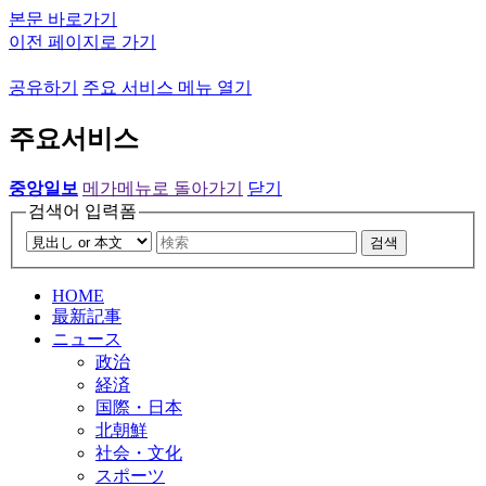
본문 바로가기
이전 페이지로 가기
공유하기
주요 서비스 메뉴 열기
주요서비스
중앙일보
메가메뉴로 돌아가기
닫기
검색어 입력폼
검색
HOME
最新記事
ニュース
政治
経済
国際・日本
北朝鮮
社会・文化
スポーツ