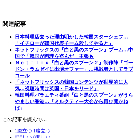
関連記事
日本料理店去った理由明かした韓国スターシェフ…
「イチローが韓国代表チーム殺してやると」
ネットフリックスの『白と黒のスプーン』ブーム…中
国で「韓国が料理を盗んだ」主張も
Ｎｅｔｆｌｉｘ『白と黒のスプーン２』制作陣「ゴー
ドン・ラムゼイに出演オファー」…挑戦者としてラブ
コール
「ネットフリックスの韓国コンテンツが世界的に人
気…視聴時間は英国・日本をリード」
韓国料理バラエティ番組『白と黒のスプーン』がうら
やましい香港…「ミルクティー大会から再び開かね
ば」
この記事を読んで…
1
腹立つ
1
腹立つ
0
悲しい
0
悲しい