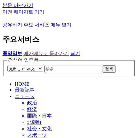
본문 바로가기
이전 페이지로 가기
공유하기
주요 서비스 메뉴 열기
주요서비스
중앙일보
메가메뉴로 돌아가기
닫기
검색어 입력폼
검색
HOME
最新記事
ニュース
政治
経済
国際・日本
北朝鮮
社会・文化
スポーツ