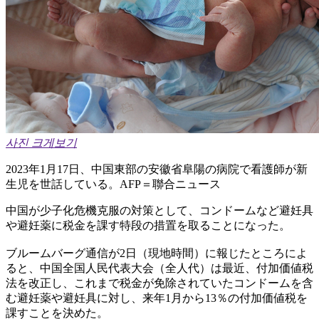
사진 크게보기
2023年1月17日、中国東部の安徽省阜陽の病院で看護師が新
生児を世話している。AFP＝聯合ニュース
中国が少子化危機克服の対策として、コンドームなど避妊具
や避妊薬に税金を課す特段の措置を取ることになった。
ブルームバーグ通信が2日（現地時間）に報じたところによ
ると、中国全国人民代表大会（全人代）は最近、付加価値税
法を改正し、これまで税金が免除されていたコンドームを含
む避妊薬や避妊具に対し、来年1月から13％の付加価値税を
課すことを決めた。