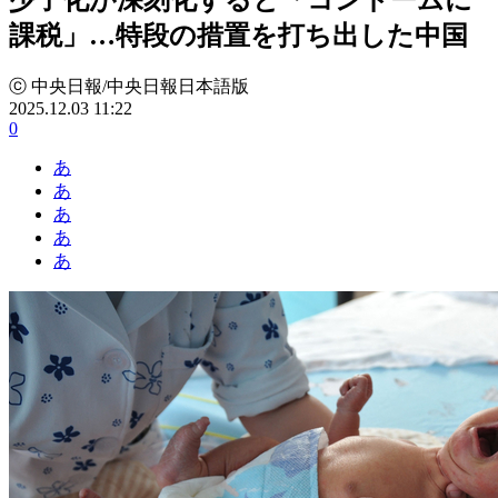
課税」…特段の措置を打ち出した中国
ⓒ 中央日報/中央日報日本語版
2025.12.03 11:22
0
あ
あ
あ
あ
あ