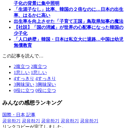
子化の背景に集中照明
「生涯子なし」比率、韓国の２倍なのに…日本の出生
率、はるかに高い
出生率を向上させた「子育て王国」鳥取県知事の魔法
【社説】「国の消滅」が世界の心配事になった韓国の
少子化
「人口絶壁」韓国・日本は私立大に退路…中国は幼児
無償教育
この記事を読んで…
2
腹立つ
2
腹立つ
1
悲しい
1
悲しい
4
すっきり
4
すっきり
3
興味深い
3
興味深い
0
役に立つ
0
役に立つ
みんなの感想ランキング
国際・日本 記事
공유하기
공유하기
공유하기
공유하기
공유하기
リンクコピーが完了しました。