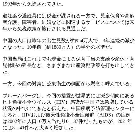
1993年から免除されてきた。
避妊薬や避妊具には税金が課される一方で、児童保育や高齢
者介護、障害者、結婚などに関連するサービスについては来
年から免税政策が施行される見通しだ。
中国の人口は昨年の出生児数が約954万人で、3年連続の減少
となった。10年前（約1880万人）の半分の水準だ。
中国当局はこれまでも現金による保育手当の支給や産休・育
児休暇の延長など、さまざまな出産奨励政策を打ち出してき
た。
一方、今回の対策は公衆衛生の側面から懸念も呼んでいる。
ブルームバーグは、今回の措置が世界的には減少傾向にある
ヒト免疫不全ウイルス（HIV）感染が中国では急増している
状況の中で出てきたと伝えた。中国疾病予防管理センターに
よると、HIVおよび後天性免疫不全症候群（AIDS）の症例
は2002年に人口10万人当たり0．37件だったものが、2021年
には8．41件へと大きく増加した。