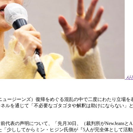
사
ns（ニュージーンズ）復帰をめぐる混乱の中で二度にわたり立
eチャンネルを通じて「不必要なゴタゴタや解釈は助けにならない
ン前代表の声明について、「先月30日、（裁判所がNewJean
た「少ししてからミン・ヒジン氏側が『5人が完全体として活