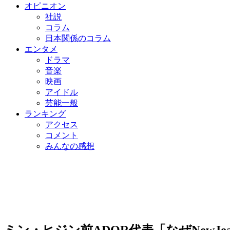
オピニオン
社説
コラム
日本関係のコラム
エンタメ
ドラマ
音楽
映画
アイドル
芸能一般
ランキング
アクセス
コメント
みんなの感想
ミン・ヒジン前ADOR代表「なぜNewJ