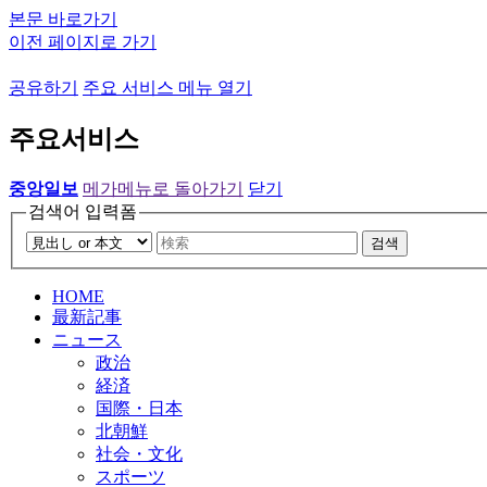
본문 바로가기
이전 페이지로 가기
공유하기
주요 서비스 메뉴 열기
주요서비스
중앙일보
메가메뉴로 돌아가기
닫기
검색어 입력폼
검색
HOME
最新記事
ニュース
政治
経済
国際・日本
北朝鮮
社会・文化
スポーツ