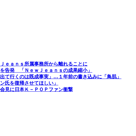
Ｊｅａｎｓ所属事務所から離れることに
を告発 「ＮｅｗＪｅａｎｓの成果縮小」
出て行くのは既成事実」…１年前の書き込みに「鳥肌」
ン氏を復帰させてほしい」
会見に日本Ｋ－ＰＯＰファン衝撃