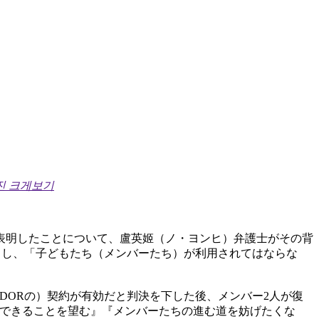
진 크게보기
場を表明したことについて、盧英姬（ノ・ヨンヒ）弁護士がその背
」とし、「子どもたち（メンバーたち）が利用されてはならな
sとADORの）契約が有効だと判決を下した後、メンバー2人が復
動できることを望む』『メンバーたちの進む道を妨げたくな