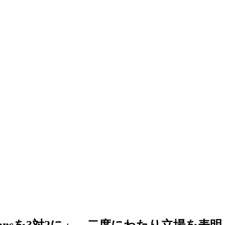
eansを3対2に」…二度にわたり立場を表明