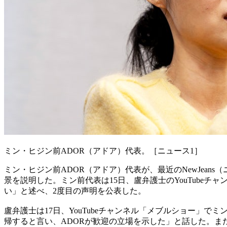
ミン・ヒジン前ADOR（アドア）代表。［ニュース1］
ミン・ヒジン前ADOR（アドア）代表が、最近のNewJea
景を説明した。ミン前代表は15日、盧弁護士のYouTub
い」と述べ、2度目の声明を公表した。
盧弁護士は17日、YouTubeチャンネル「メブルショー」でミ
帰すると言い、ADORが歓迎の立場を示した」と話した。ま