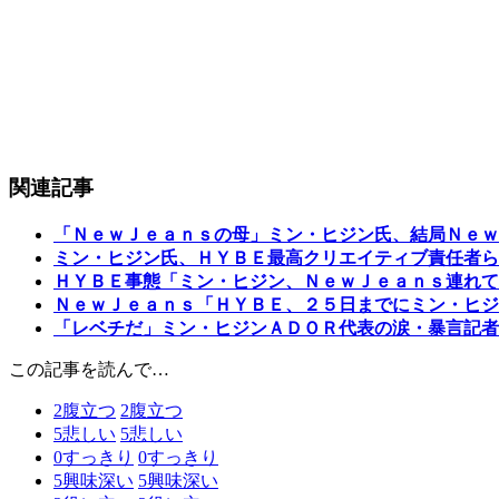
関連記事
「ＮｅｗＪｅａｎｓの母」ミン・ヒジン氏、結局Ｎｅｗ
ミン・ヒジン氏、ＨＹＢＥ最高クリエイティブ責任者ら
ＨＹＢＥ事態「ミン・ヒジン、ＮｅｗＪｅａｎｓ連れて
ＮｅｗＪｅａｎｓ「ＨＹＢＥ、２５日までにミン・ヒジ
「レベチだ」ミン・ヒジンＡＤＯＲ代表の涙・暴言記者
この記事を読んで…
2
腹立つ
2
腹立つ
5
悲しい
5
悲しい
0
すっきり
0
すっきり
5
興味深い
5
興味深い