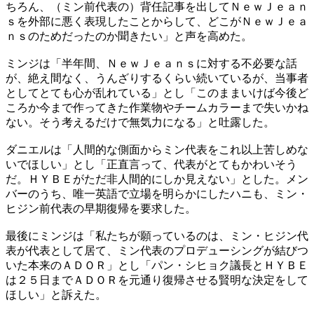
ちろん、（ミン前代表の）背任記事を出してＮｅｗＪｅａｎ
ｓを外部に悪く表現したことからして、どこがＮｅｗＪｅａ
ｎｓのためだったのか聞きたい」と声を高めた。
ミンジは「半年間、ＮｅｗＪｅａｎｓに対する不必要な話
が、絶え間なく、うんざりするくらい続いているが、当事者
としてとても心が乱れている」とし「このままいけば今後ど
ころか今まで作ってきた作業物やチームカラーまで失いかね
ない。そう考えるだけで無気力になる」と吐露した。
ダニエルは「人間的な側面からミン代表をこれ以上苦しめな
いでほしい」とし「正直言って、代表がとてもかわいそう
だ。ＨＹＢＥがただ非人間的にしか見えない」とした。メン
バーのうち、唯一英語で立場を明らかにしたハニも、ミン・
ヒジン前代表の早期復帰を要求した。
最後にミンジは「私たちが願っているのは、ミン・ヒジン代
表が代表として居て、ミン代表のプロデューシングが結びつ
いた本来のＡＤＯＲ」とし「パン・シヒョク議長とＨＹＢＥ
は２５日までＡＤＯＲを元通り復帰させる賢明な決定をして
ほしい」と訴えた。