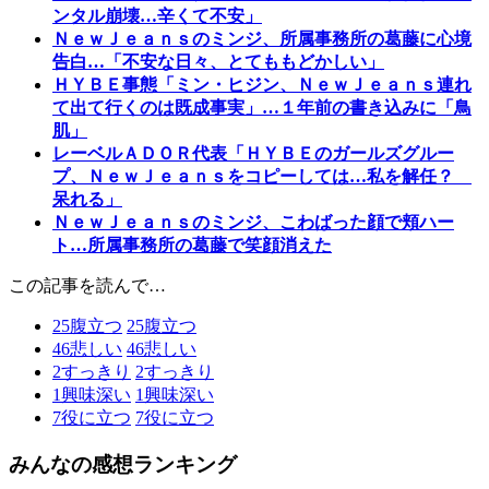
ンタル崩壊…辛くて不安」
ＮｅｗＪｅａｎｓのミンジ、所属事務所の葛藤に心境
告白…「不安な日々、とてももどかしい」
ＨＹＢＥ事態「ミン・ヒジン、ＮｅｗＪｅａｎｓ連れ
て出て行くのは既成事実」…１年前の書き込みに「鳥
肌」
レーベルＡＤＯＲ代表「ＨＹＢＥのガールズグルー
プ、ＮｅｗＪｅａｎｓをコピーしては…私を解任？
呆れる」
ＮｅｗＪｅａｎｓのミンジ、こわばった顔で頬ハー
ト…所属事務所の葛藤で笑顔消えた
この記事を読んで…
25
腹立つ
25
腹立つ
46
悲しい
46
悲しい
2
すっきり
2
すっきり
1
興味深い
1
興味深い
7
役に立つ
7
役に立つ
みんなの感想ランキング