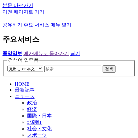
본문 바로가기
이전 페이지로 가기
공유하기
주요 서비스 메뉴 열기
주요서비스
중앙일보
메가메뉴로 돌아가기
닫기
검색어 입력폼
검색
HOME
最新記事
ニュース
政治
経済
国際・日本
北朝鮮
社会・文化
スポーツ