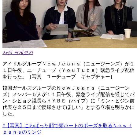
사진 크게보기
アイドルグループＮｅｗＪｅａｎｓ（ニュージーンズ）が１
１日午後、ユーチューブ（ＹｏｕＴｕｂｅ）緊急ライブ配信
を行った。［写真 ユーチューブ キャプチャー］
韓国ガールズグループのＮｅｗＪｅａｎｓ（ニュージーン
ズ）メンバー５人が１１日午後、緊急ライブ配信を通じてパ
ン・シヒョク議長らＨＹＢＥ（ハイブ）に「ミン・ヒジン前
代表を２５日まで復帰させてほしい」とする立場を明らかに
した。
#【写真】こわばった顔で頬ハートのポーズを取るＮｅｗＪ
ｅａｎｓのミンジ