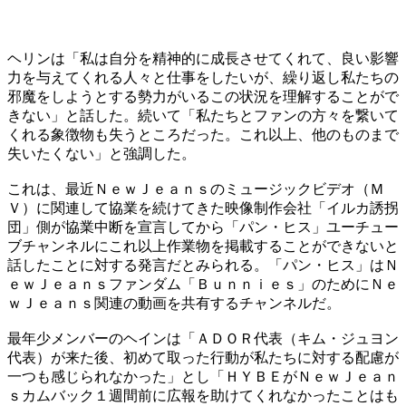
ヘリンは「私は自分を精神的に成長させてくれて、良い影響
力を与えてくれる人々と仕事をしたいが、繰り返し私たちの
邪魔をしようとする勢力がいるこの状況を理解することがで
きない」と話した。続いて「私たちとファンの方々を繋いて
くれる象徴物も失うところだった。これ以上、他のものまで
失いたくない」と強調した。
これは、最近ＮｅｗＪｅａｎｓのミュージックビデオ（Ｍ
Ｖ）に関連して協業を続けてきた映像制作会社「イルカ誘拐
団」側が協業中断を宣言してから「パン・ヒス」ユーチュー
ブチャンネルにこれ以上作業物を掲載することができないと
話したことに対する発言だとみられる。「パン・ヒス」はＮ
ｅｗＪｅａｎｓファンダム「Ｂｕｎｎｉｅｓ」のためにＮｅ
ｗＪｅａｎｓ関連の動画を共有するチャンネルだ。
最年少メンバーのヘインは「ＡＤＯＲ代表（キム・ジュヨン
代表）が来た後、初めて取った行動が私たちに対する配慮が
一つも感じられなかった」とし「ＨＹＢＥがＮｅｗＪｅａｎ
ｓカムバック１週間前に広報を助けてくれなかったことはも