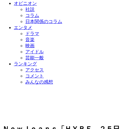
オピニオン
社説
コラム
日本関係のコラム
エンタメ
ドラマ
音楽
映画
アイドル
芸能一般
ランキング
アクセス
コメント
みんなの感想
ＮｅｗＪｅａｎｓ「ＨＹＢＥ、２５日