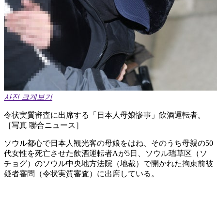
사진 크게보기
令状実質審査に出席する「日本人母娘惨事」飲酒運転者。
［写真 聯合ニュース］
ソウル都心で日本人観光客の母娘をはね、そのうち母親の50
代女性を死亡させた飲酒運転者Aが5日、ソウル瑞草区（ソ
チョグ）のソウル中央地方法院（地裁）で開かれた拘束前被
疑者審問（令状実質審査）に出席している。