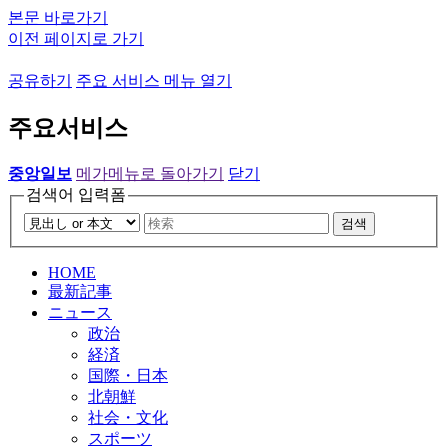
본문 바로가기
이전 페이지로 가기
공유하기
주요 서비스 메뉴 열기
주요서비스
중앙일보
메가메뉴로 돌아가기
닫기
검색어 입력폼
검색
HOME
最新記事
ニュース
政治
経済
国際・日本
北朝鮮
社会・文化
スポーツ