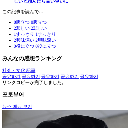
しいと頼んだら言い争いに
この記事を読んで…
8
腹立つ
8
腹立つ
2
悲しい
2
悲しい
1
すっきり
1
すっきり
2
興味深い
2
興味深い
0
役に立つ
0
役に立つ
みんなの感想ランキング
社会・文化 記事
공유하기
공유하기
공유하기
공유하기
공유하기
リンクコピーが完了しました。
포토뷰어
뉴스 메뉴 보기