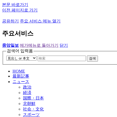
본문 바로가기
이전 페이지로 가기
공유하기
주요 서비스 메뉴 열기
주요서비스
중앙일보
메가메뉴로 돌아가기
닫기
검색어 입력폼
검색
HOME
最新記事
ニュース
政治
経済
国際・日本
北朝鮮
社会・文化
スポーツ