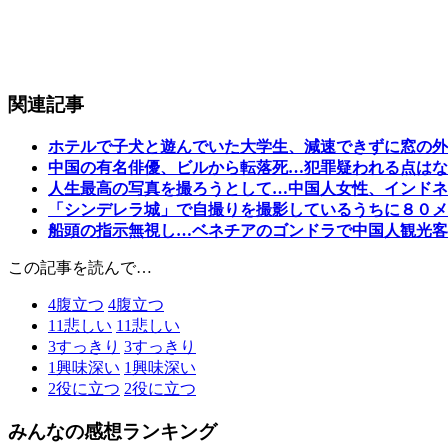
関連記事
ホテルで子犬と遊んでいた大学生、減速できずに窓の外
中国の有名俳優、ビルから転落死…犯罪疑われる点はな
人生最高の写真を撮ろうとして…中国人女性、インドネ
「シンデレラ城」で自撮りを撮影しているうちに８０メ
船頭の指示無視し…ベネチアのゴンドラで中国人観光客
この記事を読んで…
4
腹立つ
4
腹立つ
11
悲しい
11
悲しい
3
すっきり
3
すっきり
1
興味深い
1
興味深い
2
役に立つ
2
役に立つ
みんなの感想ランキング