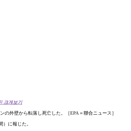
진 크게보기
ンの外壁から転落し死亡した。［EPA＝聯合ニュース］
間）に報じた。