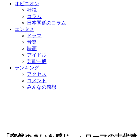
オピニオン
社説
コラム
日本関係のコラム
エンタメ
ドラマ
音楽
映画
アイドル
芸能一般
ランキング
アクセス
コメント
みんなの感想
「突然めまいを感じ…」ローマの古代遺