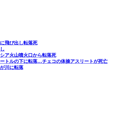
に飛び出し転落死
し
シア火山噴火口から転落死
ートルの下に転落…チェコの体操アスリートが死亡
が川に転落