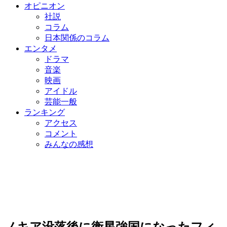
オピニオン
社説
コラム
日本関係のコラム
エンタメ
ドラマ
音楽
映画
アイドル
芸能一般
ランキング
アクセス
コメント
みんなの感想
ノキア没落後に衛星強国になったフィ