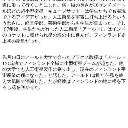
道に沿って行くことにした。横・縦の長さが10センチメート
ルほどの超小型衛星「キューブサット」は学生たちでも実現
できるアイデアだった。人工衛星を宇宙に打ち上げるという
うわさに、経営学部、芸術学部からも学生が集まった。そし
て7年後、学生たちが作った人工衛星「アールト1」はインド
のロケットに載せられ星の海の中に進んだ。フィンランド史
上初の衛星だった。
先月14日にアールト大学で会ったプラクス教授は「アールト
1の成功でフィンランド全域に小型衛星ブームが起きた。他
の大学でも人工衛星製作に乗り出し、現在のフィンランド宇
宙産業の種になった」と話した。アールト1は昨年任務を終
え大気圏で消滅した。だが経験はフィンランドの地に根を下
ろし花を咲かせた。