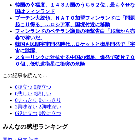
韓国の幸福度、１４３カ国のうち５２位…最も幸せな
国はフィンランド
プーチン大統領、ＮＡＴＯ加盟フィンランドに「問題
起こり得る」…ロシア軍、国境付近に移動
フィンランドのベテラン議員の衝撃告白「16歳から売
春で稼いだ」
韓国も民間宇宙開発時代…ロケットと衛星開発で「宇
宙に跳躍」
スターリンクに対抗する中国の衛星、爆発で破片７０
０個…低軌道衛星に衝突の危険
この記事を読んで…
0
腹立つ
0
腹立つ
0
悲しい
0
悲しい
0
すっきり
0
すっきり
2
興味深い
2
興味深い
0
役に立つ
0
役に立つ
みんなの感想ランキング
国際・日本 記事