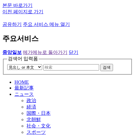
본문 바로가기
이전 페이지로 가기
공유하기
주요 서비스 메뉴 열기
주요서비스
중앙일보
메가메뉴로 돌아가기
닫기
검색어 입력폼
검색
HOME
最新記事
ニュース
政治
経済
国際・日本
北朝鮮
社会・文化
スポーツ