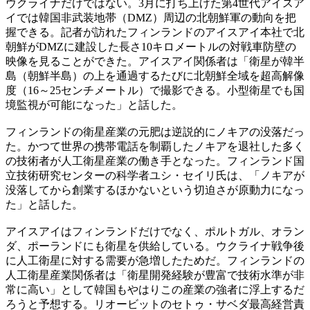
ウクライナだけではない。3月に打ち上げた第4世代アイスア
イでは韓国非武装地帯（DMZ）周辺の北朝鮮軍の動向を把
握できる。記者が訪れたフィンランドのアイスアイ本社で北
朝鮮がDMZに建設した長さ10キロメートルの対戦車防壁の
映像を見ることができた。アイスアイ関係者は「衛星が韓半
島（朝鮮半島）の上を通過するたびに北朝鮮全域を超高解像
度（16～25センチメートル）で撮影できる。小型衛星でも国
境監視が可能になった」と話した。
フィンランドの衛星産業の元肥は逆説的にノキアの没落だっ
た。かつて世界の携帯電話を制覇したノキアを退社した多く
の技術者が人工衛星産業の働き手となった。フィンランド国
立技術研究センターの科学者ユシ・セイリ氏は、「ノキアが
没落してから創業するほかないという切迫さが原動力になっ
た」と話した。
アイスアイはフィンランドだけでなく、ポルトガル、オラン
ダ、ポーランドにも衛星を供給している。ウクライナ戦争後
に人工衛星に対する需要が急増したためだ。フィンランドの
人工衛星産業関係者は「衛星開発経験が豊富で技術水準が非
常に高い」として韓国もやはりこの産業の強者に浮上するだ
ろうと予想する。リオービットのセトゥ・サベダ最高経営責