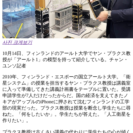
사진 크게보기
10月14日、フィンランドのアールト大学でヤン・プラクス教
授が「アールト1」の模型を持って紹介している。チャン・
ユンソ記者
2010年、フィンランド・エスポーの国立アールト大学。「衛
星システム」の授業を担当するヤン・プラクス教授は講義室
に入って準備してきた講義計画書をテーブルに置いた。受講
申請学生が7人だけだったからだ。国の経済を支えてきたノ
キアがアップルのiPhoneに押されて沈むフィンランドの工学
部の現実だった。プラクス教授は授業を断念し学生たちに尋
ねた。「何をしたいか」。学生たちが答えた。「人工衛星を
作りたい」。
プラクス教授は古くさい講義の代わりに学生たちの心が傾く