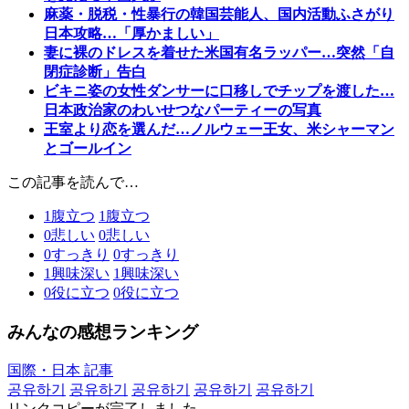
麻薬・脱税・性暴行の韓国芸能人、国内活動ふさがり
日本攻略…「厚かましい」
妻に裸のドレスを着せた米国有名ラッパー…突然「自
閉症診断」告白
ビキニ姿の女性ダンサーに口移しでチップを渡した…
日本政治家のわいせつなパーティーの写真
王室より恋を選んだ…ノルウェー王女、米シャーマン
とゴールイン
この記事を読んで…
1
腹立つ
1
腹立つ
0
悲しい
0
悲しい
0
すっきり
0
すっきり
1
興味深い
1
興味深い
0
役に立つ
0
役に立つ
みんなの感想ランキング
国際・日本 記事
공유하기
공유하기
공유하기
공유하기
공유하기
リンクコピーが完了しました。