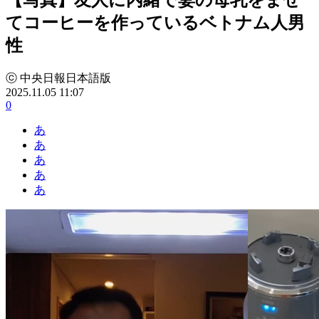
てコーヒーを作っているベトナム人男
性
ⓒ 中央日報日本語版
2025.11.05 11:07
0
あ
あ
あ
あ
あ