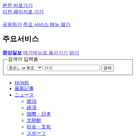
본문 바로가기
이전 페이지로 가기
공유하기
주요 서비스 메뉴 열기
주요서비스
중앙일보
메가메뉴로 돌아가기
닫기
검색어 입력폼
검색
HOME
最新記事
ニュース
政治
経済
国際・日本
北朝鮮
社会・文化
スポーツ