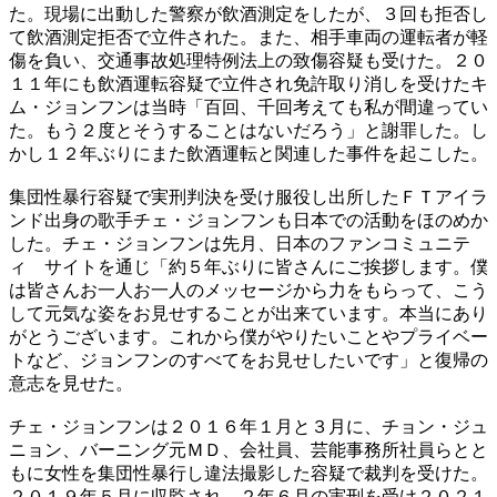
た。現場に出動した警察が飲酒測定をしたが、３回も拒否し
て飲酒測定拒否で立件された。また、相手車両の運転者が軽
傷を負い、交通事故処理特例法上の致傷容疑も受けた。２０
１１年にも飲酒運転容疑で立件され免許取り消しを受けたキ
ム・ジョンフンは当時「百回、千回考えても私が間違ってい
た。もう２度とそうすることはないだろう」と謝罪した。し
かし１２年ぶりにまた飲酒運転と関連した事件を起こした。
集団性暴行容疑で実刑判決を受け服役し出所したＦＴアイラ
ンド出身の歌手チェ・ジョンフンも日本での活動をほのめか
した。チェ・ジョンフンは先月、日本のファンコミュニテ
ィ サイトを通じ「約５年ぶりに皆さんにご挨拶します。僕
は皆さんお一人お一人のメッセージから力をもらって、こう
して元気な姿をお見せすることが出来ています。本当にあり
がとうございます。これから僕がやりたいことやプライベー
トなど、ジョンフンのすべてをお見せしたいです」と復帰の
意志を見せた。
チェ・ジョンフンは２０１６年１月と３月に、チョン・ジュ
ニョン、バーニング元ＭＤ、会社員、芸能事務所社員らとと
もに女性を集団性暴行し違法撮影した容疑で裁判を受けた。
２０１９年５月に収監され、２年６月の実刑を受け２０２１