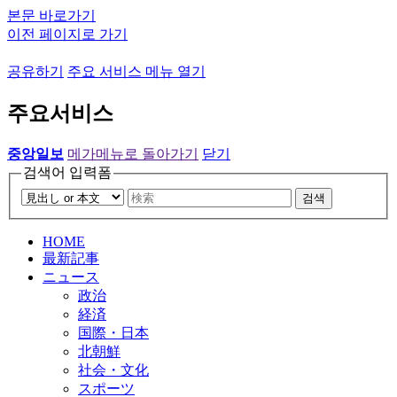
본문 바로가기
이전 페이지로 가기
공유하기
주요 서비스 메뉴 열기
주요서비스
중앙일보
메가메뉴로 돌아가기
닫기
검색어 입력폼
검색
HOME
最新記事
ニュース
政治
経済
国際・日本
北朝鮮
社会・文化
スポーツ