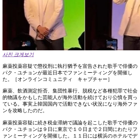
사진 크게보기
麻薬投薬容疑で懲役刑に執行猶予を宣告された歌手で俳優の
パク・ユチョンが最近日本でファンミーティングを開催し
た。［オンラインコミュニティ キャプチャー］
麻薬、飲酒測定拒否、集団性暴行、脱税など各種犯罪で社会
的物議をかもした芸能人が海外活動を続けており公憤を買っ
ている。事実上韓国国内で活動できない状況になり海外ファ
ンを攻略したのだ。
麻薬投薬容疑に続き税金滞納で議論を起こした歌手で俳優の
パク・ユチョンは９日に東京で１０日まで２日間にわたりフ
ァンミーティングを開催した。１１日には横浜のホテルでデ