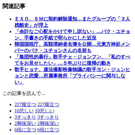
関連記事
ＥＸＯ、ＳＭに契約解除通知…またグループの「３人
残酷史」が浮上
「余計なご心配をかけて申し訳ない」…パク・ユチョ
ン、手書きの手紙で明らかにした近況
韓国国税庁、高額滞納者名簿を公開…元東方神起メン
バーのパク・ユチョンさんの名前も
「集団性的暴行」歌手チェ・ジョンフン、「私のすべ
てをお見せしたい」…５年ぶりに復帰の動き
歌手ヒョナ、違法撮影映像物議の歌手ヨン・ジュンヒ
ョンと恋愛…所属事務所「プライバシーに関与しな
い」
この記事を読んで…
227
腹立つ
227
腹立つ
10
悲しい
10
悲しい
3
すっきり
3
すっきり
2
興味深い
2
興味深い
6
役に立つ
6
役に立つ