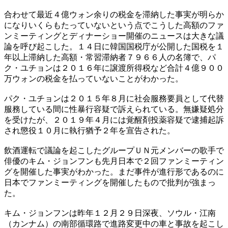
合わせて最近４億ウォン余りの税金を滞納した事実が明らか
になりいくらもたっていないという点でこうした高額のファ
ンミーティングとディナーショー開催のニュースは大きな議
論を呼び起こした。１４日に韓国国税庁が公開した国税を１
年以上滞納した高額・常習滞納者７９６６人の名簿で、パ
ク・ユチョンは２０１６年に譲渡所得税など合計４億９００
万ウォンの税金を払っていないことがわかった。
パク・ユチョンは２０１５年８月に社会服務要員として代替
服務している間に性暴行容疑で訴えられている。無嫌疑処分
を受けたが、２０１９年４月には覚醒剤投薬容疑で逮捕起訴
され懲役１０月に執行猶予２年を宣告された。
飲酒運転で議論を起こしたグループＵＮ元メンバーの歌手で
俳優のキム・ジョンフンも先月日本で２回ファンミーティン
グを開催した事実がわかった。まだ事件が進行形であるのに
日本でファンミーティングを開催したもので批判が強まっ
た。
キム・ジョンフンは昨年１２月２９日深夜、ソウル・江南
（カンナム）の南部循環路で進路変更中の車と事故を起こし