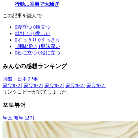
行動…香港で大騒ぎ
この記事を読んで…
0
腹立つ
0
腹立つ
0
悲しい
0
悲しい
0
すっきり
0
すっきり
1
興味深い
1
興味深い
0
役に立つ
0
役に立つ
みんなの感想ランキング
国際・日本 記事
공유하기
공유하기
공유하기
공유하기
공유하기
リンクコピーが完了しました。
포토뷰어
뉴스 메뉴 보기