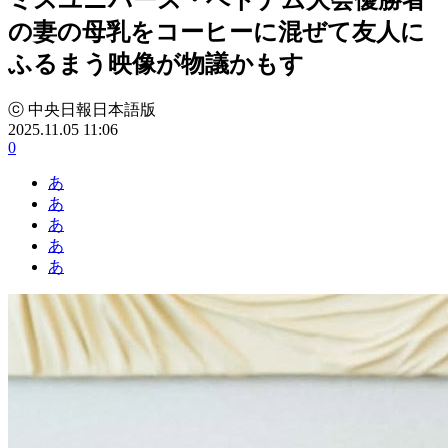
の妻の母乳をコーヒーに混ぜて友人に
ふるまう映像が物議かもす
ⓒ 中央日報日本語版
2025.11.05 11:06
0
あ
あ
あ
あ
あ