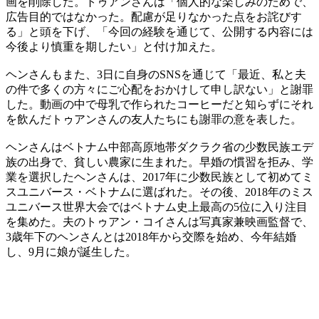
画を削除した。トゥアンさんは「個人的な楽しみのためで、
広告目的ではなかった。配慮が足りなかった点をお詫びす
る」と頭を下げ、「今回の経験を通じて、公開する内容には
今後より慎重を期したい」と付け加えた。
ヘンさんもまた、3日に自身のSNSを通じて「最近、私と夫
の件で多くの方々にご心配をおかけして申し訳ない」と謝罪
した。動画の中で母乳で作られたコーヒーだと知らずにそれ
を飲んだトゥアンさんの友人たちにも謝罪の意を表した。
ヘンさんはベトナム中部高原地帯ダクラク省の少数民族エデ
族の出身で、貧しい農家に生まれた。早婚の慣習を拒み、学
業を選択したヘンさんは、2017年に少数民族として初めてミ
スユニバース・ベトナムに選ばれた。その後、2018年のミス
ユニバース世界大会ではベトナム史上最高の5位に入り注目
を集めた。夫のトゥアン・コイさんは写真家兼映画監督で、
3歳年下のヘンさんとは2018年から交際を始め、今年結婚
し、9月に娘が誕生した。