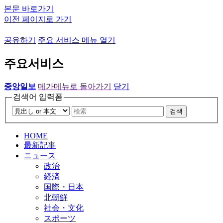
본문 바로가기
이전 페이지로 가기
공유하기
주요 서비스 메뉴 열기
주요서비스
중앙일보
메가메뉴로 돌아가기
닫기
검색어 입력폼
검색
HOME
最新記事
ニュース
政治
経済
国際・日本
北朝鮮
社会・文化
スポーツ