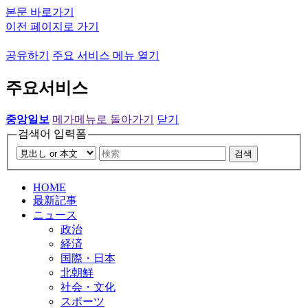
본문 바로가기
이전 페이지로 가기
공유하기
주요 서비스 메뉴 열기
주요서비스
중앙일보
메가메뉴로 돌아가기
닫기
검색어 입력폼
검색
HOME
最新記事
ニュース
政治
経済
国際・日本
北朝鮮
社会・文化
スポーツ