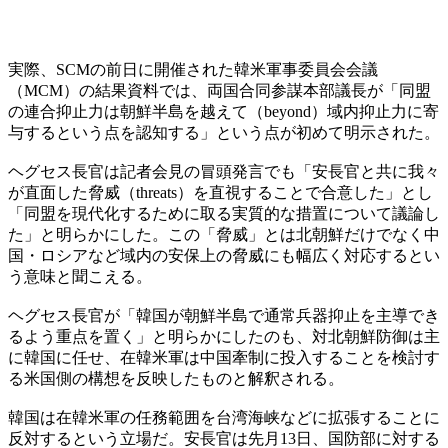
実際、SCMの前日に開催された韓米軍事委員会会議
（MCM）の結果資料では、両国合同参謀本部議長が「同盟
の連合抑止力は朝鮮半島を越えて（beyond）域内抑止力に寄
与するという点を認知する」という点が初めて明示された。
ヘグセス長官は記者会見の冒頭発言でも「安長官と共に我々
が直面した脅威（threats）を直視することで合意した」とし
「同盟を現代化するために取る実質的な措置について議論し
た」と明らかにした。この「脅威」とは北朝鮮だけでなく中
国・ロシアなど域内の安保上の脅威にも幅広く対応するとい
う意味と聞こえる。
ヘグセス長官が「韓国が朝鮮半島で通常兵器抑止を主導でき
るよう重点を置く」と明らかにしたのも、対北朝鮮防御は主
に韓国に任せ、在韓米軍は中国牽制に投入することを検討す
る米国側の構想を反映したものと解釈される。
韓国は在韓米軍の任務範囲を台湾海峡などに拡張することに
反対するという立場だ。安長官は先月13日、国防部に対する