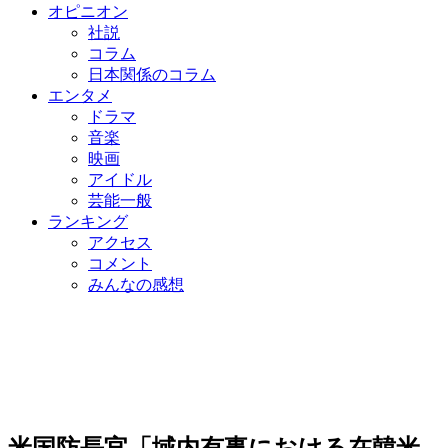
オピニオン
社説
コラム
日本関係のコラム
エンタメ
ドラマ
音楽
映画
アイドル
芸能一般
ランキング
アクセス
コメント
みんなの感想
米国防長官「域内有事における在韓米