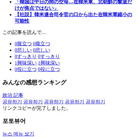
「韓国は中日の間の空母…在韓米軍、北朝鮮の撃退だ
けが焦点ではない」
【社説】韓米連合司令官の口から出た在韓米軍縮小の
可能性
この記事を読んで…
0
腹立つ
0
腹立つ
0
悲しい
0
悲しい
0
すっきり
0
すっきり
1
興味深い
1
興味深い
0
役に立つ
0
役に立つ
みんなの感想ランキング
政治 記事
공유하기
공유하기
공유하기
공유하기
공유하기
リンクコピーが完了しました。
포토뷰어
뉴스 메뉴 보기