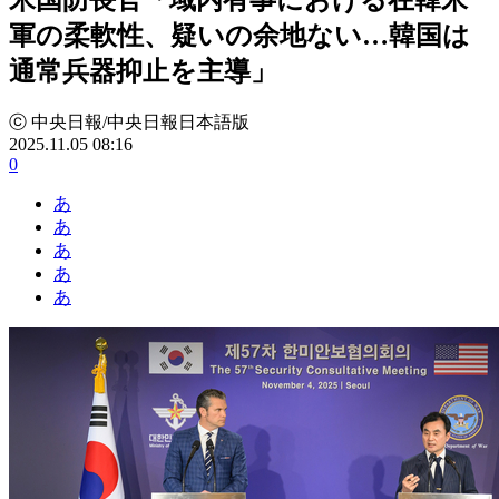
軍の柔軟性、疑いの余地ない…韓国は
通常兵器抑止を主導」
ⓒ 中央日報/中央日報日本語版
2025.11.05 08:16
0
あ
あ
あ
あ
あ