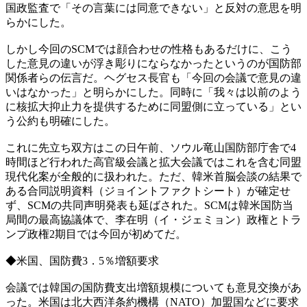
国政監査で「その言葉には同意できない」と反対の意思を明
らかにした。
しかし今回のSCMでは顔合わせの性格もあるだけに、こう
した意見の違いが浮き彫りにならなかったというのが国防部
関係者らの伝言だ。ヘグセス長官も「今回の会議で意見の違
いはなかった」と明らかにした。同時に「我々は以前のよう
に核拡大抑止力を提供するために同盟側に立っている」とい
う公約も明確にした。
これに先立ち双方はこの日午前、ソウル竜山国防部庁舎で4
時間ほど行われた高官級会議と拡大会議ではこれを含む同盟
現代化案が全般的に扱われた。ただ、韓米首脳会談の結果で
ある合同説明資料（ジョイントファクトシート）が確定せ
ず、SCMの共同声明発表も延ばされた。SCMは韓米国防当
局間の最高協議体で、李在明（イ・ジェミョン）政権とトラ
ンプ政権2期目では今回が初めてだ。
◆米国、国防費3．5％増額要求
会議では韓国の国防費支出増額規模についても意見交換があ
った。米国は北大西洋条約機構（NATO）加盟国などに要求