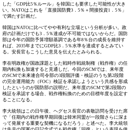
した「GDP比5％ルール」を韓国にも要求した可能性が大き
い。NATOはこれを「直接国防費3．5％＋間接投資1．5％」
で満たす計画だ。
韓国はNATOに比べてやや有利な立場という分析が多い。政
府の計画だけでも3．5％達成が不可能ではないからだ。国防
部は今年の国防予算増額基調である年8％台の成長を維持す
れば、2035年までにGDP比3．5％水準を達成するとみてい
る。安長官もこうした意見を伝えたとみられる。
李在明政権が国政課題とした戦時作戦統制権（戦作権）の任
期内転換も加速すると見通しだ。今回のSCMでは、来年度
のSCMで未来連合司令部の3段階評価・検証のうち第2段階
の完全運用能力（FOC）検証を承認しようという共感を形成
したというのが国防部の説明だ。来年度のSCMで第2段階の
検証を承認する場合、戦作権転換のための目標年度を設定す
ることになる。
李大統領はこの日午後、ヘグセス長官の表敬訪問を受けた席
で「任期内の戦作権早期回復は韓米同盟が一段階さらに深ま
って発展する重要な契機になるだろう」と述べた。李大統領
は先月の国軍の日記念式でも戦作権「回復」という表現を使