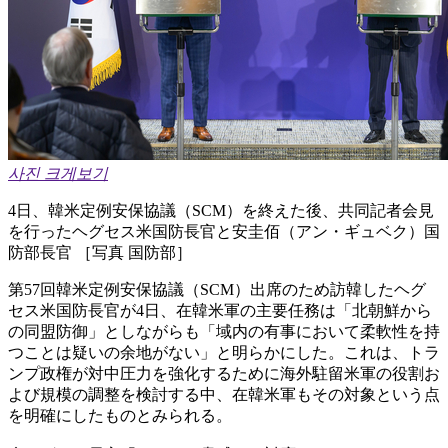
사진 크게보기
4日、韓米定例安保協議（SCM）を終えた後、共同記者会見
を行ったヘグセス米国防長官と安圭佰（アン・ギュベク）国
防部長官 ［写真 国防部］
第57回韓米定例安保協議（SCM）出席のため訪韓したヘグ
セス米国防長官が4日、在韓米軍の主要任務は「北朝鮮から
の同盟防御」としながらも「域内の有事において柔軟性を持
つことは疑いの余地がない」と明らかにした。これは、トラ
ンプ政権が対中圧力を強化するために海外駐留米軍の役割お
よび規模の調整を検討する中、在韓米軍もその対象という点
を明確にしたものとみられる。