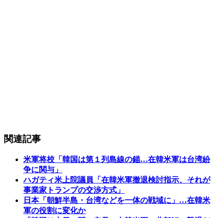
関連記事
米軍将校「韓国は第１列島線の錨…在韓米軍は台湾紛
争に関与」
ハガティ米上院議員「在韓米軍撤退検討指示、それが
事業家トランプの交渉方式」
日本「朝鮮半島・台湾などを一体の戦域に」…在韓米
軍の役割に変化か