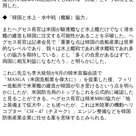
用した。
◆「韓国と水上・水中戦（艦艇）協力」
またヘグセス長官は米国が駆逐艦など水上艦だけでなく潜水
艦の建造も韓国に注文する可能性があることを示唆した。ヘ
グセス長官は記者会見で「重要な点は韓国の造船産業は世界
的なレベルであり、我々は水上艦戦であれ潜水艦戦であれ多
くの協力を期待している」とし「多くの合意があるはずで、
両国に相互利益になるだろう」と明らかにした。
これに先立ち李大統領が8月の韓米首脳会談で
「MASGA（米国造船業を偉大に）」を提案した後、フィリ
ー造船所で米軍艦の建造が韓国が引き受けるという点を明ら
かにしたが、米国防当局のトップもこれを公式的に確認した
と見ることができる。ヘグセス長官は韓米MRO協力が「地
上装備まで拡大中」とも述べたが、これは米陸軍の機動ヘリ
コプター「CH－47（チヌーク）」エンジン整備などを韓国
防衛産業企業に任せる案を意味するとみられる。