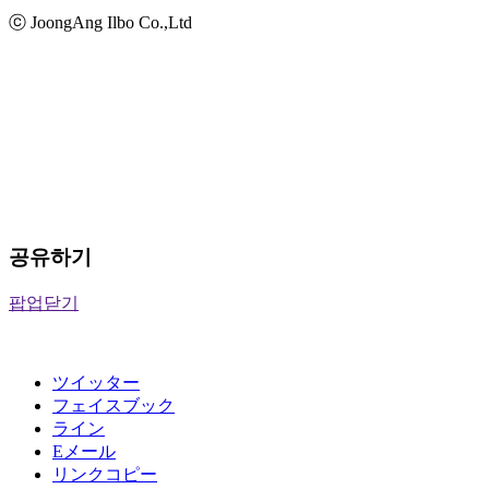
ⓒ JoongAng Ilbo Co.,Ltd
공유하기
팝업닫기
ツイッター
フェイスブック
ライン
Eメール
リンクコピー