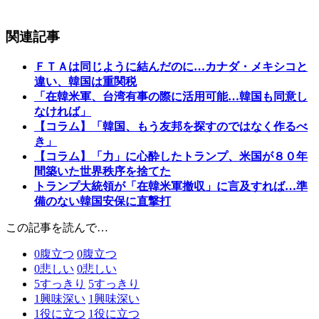
関連記事
ＦＴＡは同じように結んだのに…カナダ・メキシコと
違い、韓国は重関税
「在韓米軍、台湾有事の際に活用可能…韓国も同意し
なければ」
【コラム】「韓国、もう友邦を探すのではなく作るべ
き」
【コラム】「力」に心酔したトランプ、米国が８０年
間築いた世界秩序を捨てた
トランプ大統領が「在韓米軍撤収」に言及すれば…準
備のない韓国安保に直撃打
この記事を読んで…
0
腹立つ
0
腹立つ
0
悲しい
0
悲しい
5
すっきり
5
すっきり
1
興味深い
1
興味深い
1
役に立つ
1
役に立つ