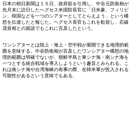
日本の朝日新聞は１５日、政府筋を引用し、中谷元防衛相が
先月末に訪日したヘグセス米国防長官に「日米豪、フィリピ
ン、韓国などを一つのシアターとしてとらえよう」という構
想を伝達したと報じた。ヘグセス長官もこれを歓迎し、石破
茂首相との面談でもこれに言及したという。
ワンシアターとは陸上・海上・空中戦が展開できる地理的範
囲を意味する。中谷防衛相が言及したワンシアター構想の地
理的範囲は明確でないが、朝鮮半島と東シナ海・南シナ海を
一つとする統合戦域を導入しようという趣旨とみられる。こ
れは南シナ海や台湾海峡の有事の際、在韓米軍が投入される
可能性があるという意味でもある。