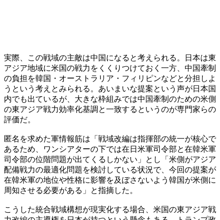
実際、この戦域の主敵は中国になると考えられる。日本は東
アジア地域に米国の戦力をくくりつけておく一方、中国牽制
の負担を韓国・オーストラリア・フィリピンなどと分担しよ
うという考えとみられる。あいまいな提案という声が日本国
内でも出ているが、大きな枠組みでは中国牽制のための米側
の東アジア戦力効率化基調と一致するというのが専門家らの
評価だ。
匿名を求めた軍情報筋は「戦域改編は指揮部の統一が核心で
あるため、ワンシアターの下では在日米軍司令部と在韓米軍
司令部の位階問題が出てくるしかない」とし「米側がアジア
配備戦力の最適化問題を検討している状況で、今回の提案が
在韓米軍の地位や性格に影響を及ぼさないよう韓国が米側に
周知させる必要がある」と指摘した。
こうした統合戦域構想が現実化する場合、米国の東アジア戦
力改編の主導権を日本が持つという懸念もある。トランプ政