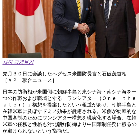
사진 크게보기
先月３０日に会談したヘグセス米国防長官と石破茂首相
［ＡＰ＝聯合ニュース］
日本の防衛相が米国側に朝鮮半島と東シナ海・南シナ海を一
つの作戦および戦域とする「ワンシアター（Ｏｎｅ ｔｈｅ
ａｔｅｒ）」構想を提案したという報道があり、朝鮮半島と
在韓米軍に及ぼすドミノ効果が憂慮される。米側が効率的な
中国牽制のためにワンシアター構想を現実化する場合、在韓
米軍の任務と性格も対北朝鮮防御より中国牽制任務に移るの
が避けられないという指摘だ。