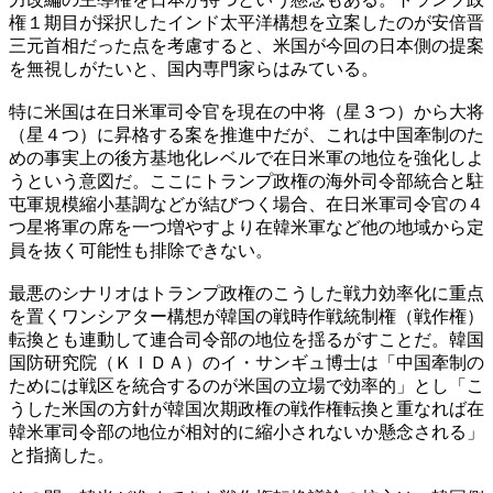
権１期目が採択したインド太平洋構想を立案したのが安倍晋
三元首相だった点を考慮すると、米国が今回の日本側の提案
を無視しがたいと、国内専門家らはみている。
特に米国は在日米軍司令官を現在の中将（星３つ）から大将
（星４つ）に昇格する案を推進中だが、これは中国牽制のた
めの事実上の後方基地化レベルで在日米軍の地位を強化しよ
うという意図だ。ここにトランプ政権の海外司令部統合と駐
屯軍規模縮小基調などが結びつく場合、在日米軍司令官の４
つ星将軍の席を一つ増やすより在韓米軍など他の地域から定
員を抜く可能性も排除できない。
最悪のシナリオはトランプ政権のこうした戦力効率化に重点
を置くワンシアター構想が韓国の戦時作戦統制権（戦作権）
転換とも連動して連合司令部の地位を揺るがすことだ。韓国
国防研究院（ＫＩＤＡ）のイ・サンギュ博士は「中国牽制の
ためには戦区を統合するのが米国の立場で効率的」とし「こ
うした米国の方針が韓国次期政権の戦作権転換と重なれば在
韓米軍司令部の地位が相対的に縮小されないか懸念される」
と指摘した。