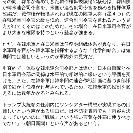
その間、韓米が進めてきた戦作権転換議論の核心は、韓国側
が韓米連合司令官を、米側が連合副司令官を務める指揮体系
改編だ。戦作権が転換されれば現在の陸軍大将（星４つ）の
在韓米軍司令官の級を低め、連合副司令官を兼ねるという見
方が出てくるのはこのためだ。その場合、在日米軍司令官が
より大きな権限を持つという懸念が強まる。
ただ、在韓米軍と在日米軍は任務や組織体系が異なり、在日
米軍司令官が在韓米軍を指揮するような「化学的結合」は短
期間では難しいというのが軍内外の見方だ。
垂直的で一体型な韓米連合司令部とは違い、日本自衛隊と在
日米軍司令部の関係は水平的で相対的に緩いという評価を受
ける。また、在韓米軍は韓米間の連合作戦計画に基づき部隊
別で細かく任務が付与されているため、在韓米軍の役割を変
えるには数年かかるとみられる。
トランプ大統領の任期内にワンシアター構想が実現するのは
難しいという声が出る理由だ。日本防衛省内でも「内容も決
まっていないのに『戦域』という強い言葉を外部に使うべき
でない」（朝日新聞）という声があるという。