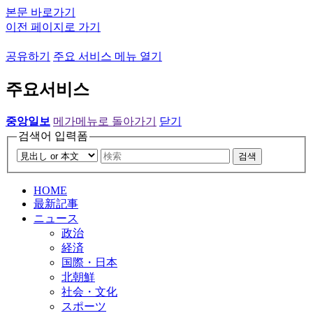
본문 바로가기
이전 페이지로 가기
공유하기
주요 서비스 메뉴 열기
주요서비스
중앙일보
메가메뉴로 돌아가기
닫기
검색어 입력폼
검색
HOME
最新記事
ニュース
政治
経済
国際・日本
北朝鮮
社会・文化
スポーツ