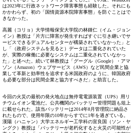
は2023年に行政ネットワーク障害事態も経験した。それにも
かかわらず、初の「国情資源本院障害事態」を防ぐことはで
きなかった。
高麗（コリョ）大学情報保安大学院の林鍾仁（イム・ジョン
イン）教授は「片方に障害が発生すればすぐに引き継いでサ
ービスできるデュアルセンターが構築されていなかった」と
し「（政府システムを見ると）データは二重化されていた
が、実際の稼働に必要なシステムは二重化されていなかっ
た」と述べた。続いて林教授は「グーグル（Google）・アマ
ゾン（Amazon）ウェブサービス（AWS）など民間企業と協
業して革新と効率性を追求する米国政府のように、韓国政府
も必要な部分は民間企業と協力すべきだ」と助言した。
今回の火災の最初の発火地点は無停電電源装置（UPS）用リ
チウムイオン電池だ。公共機関のバッテリー管理問題も俎上
に載せられた。該当バッテリーは2014年8月管理院に納品さ
れたもので、使用年限の10年からすでに1年を過ぎている。
漢陽（ハニャン）大学エネルギー工学科の宣良国（ソン・ヤ
ングク）教授は「バッテリーが老朽化すると火災の可能性が