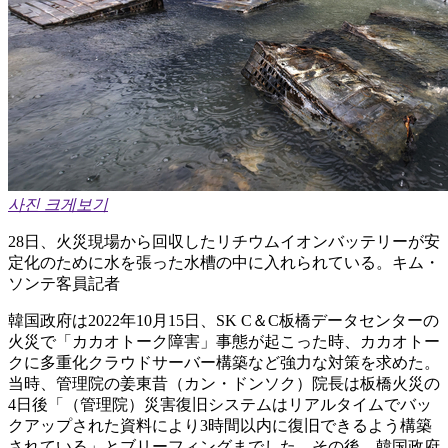
사진 크게보기
28日、火災現場から回収したリチウムイオンバッテリーが安
定化のために水を張った水槽の中に入れられている。キム・
ソンテ客員記者
韓国政府は2022年10月15日、SK C＆C板橋データセンターの
火災で「カカオトーク障害」事態が起こった時、カカオトー
クに多重化クラウドサーバー構築など強力な対策を求めた。
当時、管理院の姜東昔（カン・ドンソク）院長は板橋火災の
4日後「（管理院）災害復旧システムはリアルタイムでバッ
クアップされた資料により3時間以内に復旧できるよう構築
されている」とブリーフィングまでした。その後、韓国政府