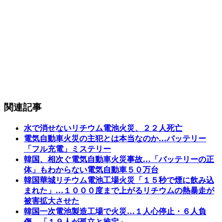
関連記事
水で消せないリチウム電池火災、２２人死亡
電気自動車火災の主犯とは本当なのか…バッテリー
「フル充電」ミステリー
韓国、相次ぐ電気自動車火災事故…「バッテリーの正
体」もわからない電気自動車５０万台
韓国華城リチウム電池工場火災「１５秒で煙に飲み込
まれた」…１０００度まで上がるリチウムの熱暴走が
被害拡大させた
韓国一次電池製造工場で火災…１人心停止・６人負
傷…「１９人が孤立と推定」