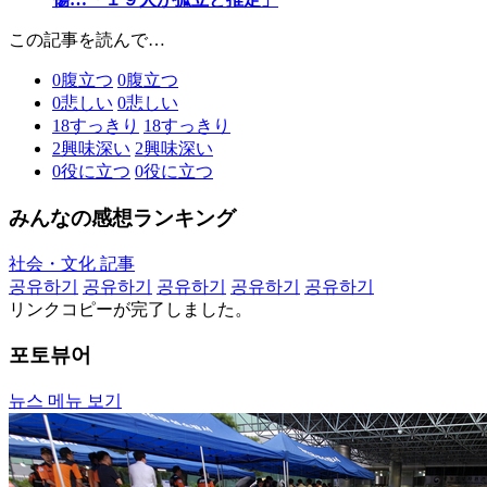
この記事を読んで…
0
腹立つ
0
腹立つ
0
悲しい
0
悲しい
18
すっきり
18
すっきり
2
興味深い
2
興味深い
0
役に立つ
0
役に立つ
みんなの感想ランキング
社会・文化 記事
공유하기
공유하기
공유하기
공유하기
공유하기
リンクコピーが完了しました。
포토뷰어
뉴스 메뉴 보기