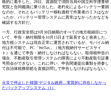
格的に着手した。28日、資源院で消防当局や国立科学捜査研
究院と合同鑑識に乗り出した。老朽化によるバッテリー要因
なのか、それともバッテリー移転過程で作業者のミスはなか
ったか、バッテリー管理システムに異常はなかったかなどを
確認する方針だ。
一方、行政安全部は9月30日納期のすべての地方税細目につ
いて、申告・納付期限を10月15日まで延長すると発表した。
地方税システムは現在正常に運営されているが、モバイル納
付は不可能で、PC「WeTax」（地方税納付サービスサイ
ト）を通じて申告・納付しなければならない。取得税申告の
場合、不動産取引管理システムの障害により不動産取引証番
号照会ができない。これに伴い、申告関連提出書類を持参し
て自治体税務部処を直接訪問して申告しなければならない。
火災で停止した韓国‘デジタル政府…実質的に存在しなかっ
たバックアップシステム（1）