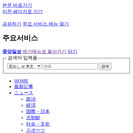
본문 바로가기
이전 페이지로 가기
공유하기
주요 서비스 메뉴 열기
주요서비스
중앙일보
메가메뉴로 돌아가기
닫기
검색어 입력폼
검색
HOME
最新記事
ニュース
政治
経済
国際・日本
北朝鮮
社会・文化
スポーツ