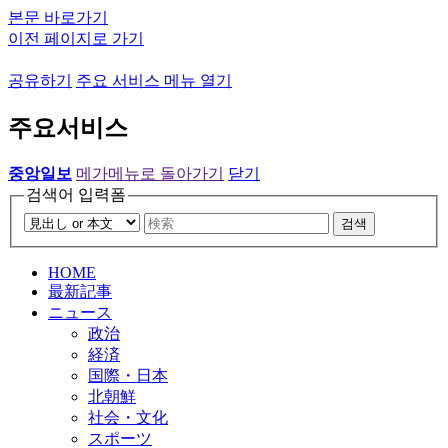
본문 바로가기
이전 페이지로 가기
공유하기
주요 서비스 메뉴 열기
주요서비스
중앙일보
메가메뉴로 돌아가기
닫기
검색어 입력폼
검색
HOME
最新記事
ニュース
政治
経済
国際・日本
北朝鮮
社会・文化
スポーツ