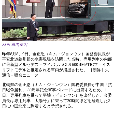
사진 크게보기
昨年8月8、9日、金正恩（キム・ジョンウン）国務委員長が
平安北道義州郡の水害現場を訪問した当時、専用列車の内部
に最新型メルセデス－マイバッハGLS 600 4MATICフェイス
リフトモデルと推定される車両が捕捉された。 ［朝鮮中央
通信＝聯合ニュース］
北朝鮮の金正恩（キム・ジョンウン）国務委員長が中国「抗
日戦争勝利」 80周年記念軍事パレードに出席するため、1
日、専用列車を乗って平壌（ピョンヤン）を出発した。金委
員長は専用列車「太陽号」に乗って20時間ほどを経過した2
日に中国北京に到着すると予想される。