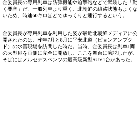
金委員長の専用列車は防弾機能や迫撃砲などで武装した「動
く要塞」だ。一般列車より重く、北朝鮮の線路状態もよくな
いため、時速60キロほどでゆっくりと運行するという。
金委員長が専用列車を利用した姿が最近北朝鮮メディアに公
開されたのは、昨年7月と8月に平安北道（ピョンアンブク
ド）の水害現場を訪問した時だ。当時、金委員長は列車1両
の大型扉を両側に完全に開放し、ここを舞台に演説したが、
そばにはメルセデスベンツの最高級新型SUV1台があった。