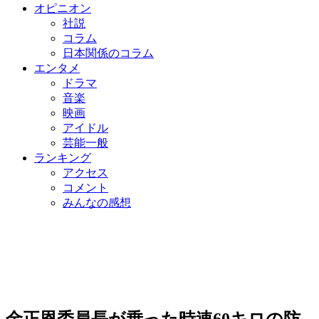
オピニオン
社説
コラム
日本関係のコラム
エンタメ
ドラマ
音楽
映画
アイドル
芸能一般
ランキング
アクセス
コメント
みんなの感想
金正恩委員長が乗った時速60キロの防