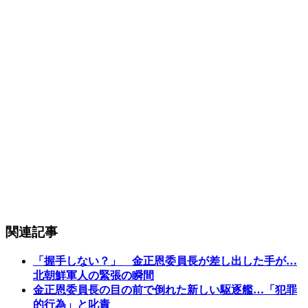
関連記事
「握手しない？」 金正恩委員長が差し出した手が…
北朝鮮軍人の緊張の瞬間
金正恩委員長の目の前で倒れた新しい駆逐艦…「犯罪
的行為」と叱責