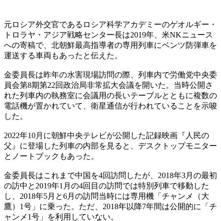
元ロシア外交官であるロシア科学アカデミーのゲオルギー・
トロラヤ・アジア戦略センター長は2019年、米NKニュース
への寄稿で、北朝鮮最高指導者の専用列車にベンツ防弾車を
運送する車両もあったと伝えた。
金委員長は昨年の水害現場訪問の際、列車内で労働党中央委
員会第8期第22回政治局非常拡大会議を開いた。当時公開さ
れた列車内の執務室に会議用の長いテーブルとともに複数の
電話機が置かれていて、衛星通信が行われていることを示唆
した。
2022年10月に朝鮮中央テレビが公開した記録映画『人民の
父』に登場した列車の内部を見ると、デスクトップモニター
とノートブックもあった。
金委員長はこれまで中国を4回訪問したが、2018年3月の最初
の訪中と2019年1月の4回目の訪問では特別列車で移動した
し、2018年5月と6月の訪問当時には専用機「チャンメ（大
鷹）1号」に乗った。ただ、2018年以降7年間は公開的に「チ
ャンメ1号」を利用していない。