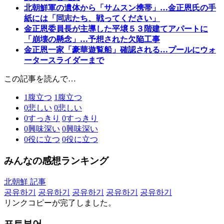
北朝鮮軍の遺体から「サムスン携帯」…金正恩氏の手
紙には「同志たち、戦ってください」
金正恩委員長が主導した平壌５３階建てアパートに
「崩壊の懸念」…予想された欠陥工事
金正恩一家「豪華遊覧船」確認される…プールにウォ
ータースライダーまで
この記事を読んで…
1
腹立つ
1
腹立つ
0
悲しい
0
悲しい
0
すっきり
0
すっきり
0
興味深い
0
興味深い
0
役に立つ
0
役に立つ
みんなの感想ランキング
北朝鮮 記事
공유하기
공유하기
공유하기
공유하기
공유하기
リンクコピーが完了しました。
포토뷰어